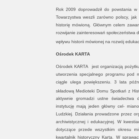
Rok 2009 doprowadził do powstania w K
Towarzystwa weszli zarówno polscy, jak 
historię mówioną. Głównym celem zawar
rozwijanie zainteresowań społeczeństwa dzi
wpływu historii mówionej na rozwój edukac
Ośrodek KARTA
Ośrodek KARTA jest organizacją pożytku
utworzenia specjalnego programu pod n
ciągle ulega powiększeniu. 3 lata późn
składową Medioteki Domu Spotkań z Hist
aktywnie gromadzi ustne świadectwa d
instytucję mają jeden główny cel- mian
Ludzkiej. Działania prowadzone przez org
archiwistycznej i edukacyjnej. W kwest
dotyczące przede wszystkim okresu mi
kwartalnik historyczny Karta. W sprawa