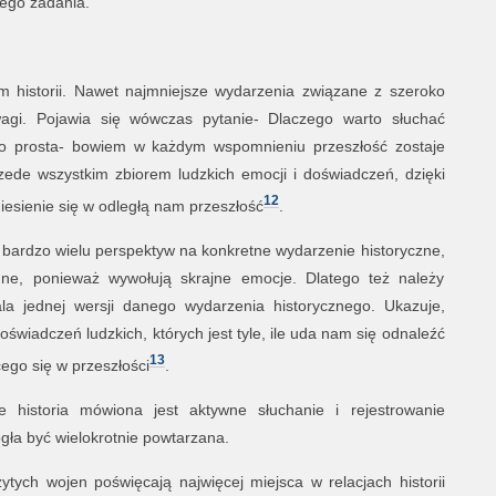
tego zadania.
m historii. Nawet najmniejsze wydarzenia związane z szeroko
agi. Pojawia się wówczas pytanie- Dlaczego warto słuchać
zo prosta- bowiem w każdym wspomnieniu przeszłość zostaje
ede wszystkim zbiorem ludzkich emocji i doświadczeń, dzięki
12
esienie się w odległą nam przeszłość
.
z bardzo wielu perspektyw na konkretne wydarzenie historyczne,
ne, ponieważ wywołują skrajne emocje. Dlatego też należy
la jednej wersji danego wydarzenia historycznego. Ukazuje,
świadczeń ludzkich, których jest tyle, ile uda nam się odnaleźć
13
go się w przeszłości
.
e historia mówiona jest aktywne słuchanie i rejestrowanie
gła być wielokrotnie powtarzana.
tych wojen poświęcają najwięcej miejsca w relacjach historii