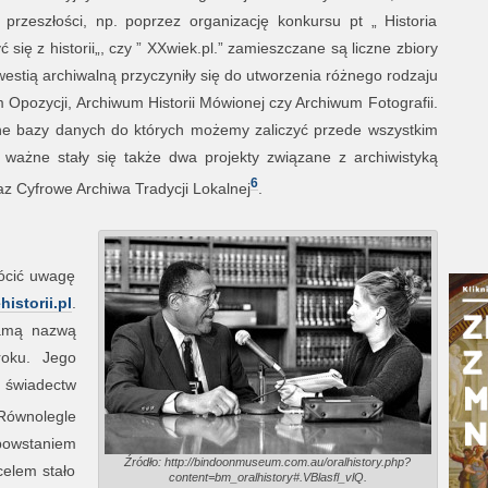
przeszłości, np. poprzez organizację konkursu pt „ Historia
 się z historii„, czy ” XXwiek.pl.” zamieszczane są liczne zbiory
westią archiwalną przyczyniły się do utworzenia różnego rodzaju
pozycji, Archiwum Historii Mówionej czy Archiwum Fotografii.
e bazy danych do których możemy zaliczyć przede wszystkim
ażne stały się także dwa projekty związane z archiwistyką
6
z Cyfrowe Archiwa Tradycji Lokalnej
.
rócić uwagę
istorii.pl
.
samą nazwą
roku. Jego
e świadectw
Równolegle
owstaniem
Źródło: http://bindoonmuseum.com.au/oralhistory.php?
celem stało
content=bm_oralhistory#.VBlasfl_vlQ.