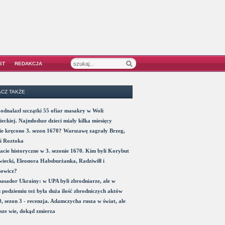
ST
REDAKCJA
CZ TAKŻE
odnalazł szczątki 55 ofiar masakry w Woli
eckiej. Najmłodsze dzieci miały kilka miesięcy
e kręcono 3. sezon 1670? Warszawę zagrały Brzeg,
i Roztoka
acie historyczne w 3. sezonie 1670. Kim byli Korybut
iecki, Eleonora Habsburżanka, Radziwiłł i
nowicz?
sador Ukrainy: w UPA byli zbrodniarze, ale w
 podziemiu też była duża ilość zbrodniczych aktów
, sezon 3 - recenzja. Adamczycha rusza w świat, ale
sze wie, dokąd zmierza