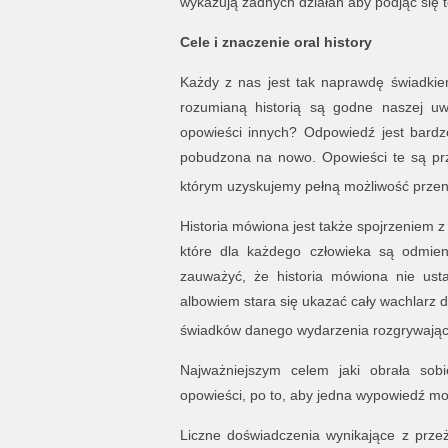
wykazują żadnych działań aby podjąć się 
Cele i znaczenie oral history
Każdy z nas jest tak naprawdę świadkie
rozumianą historią są godne naszej uw
opowieści innych? Odpowiedź jest bard
pobudzona na nowo. Opowieści te są prz
którym uzyskujemy pełną możliwość przeni
Historia mówiona jest także spojrzeniem 
które dla każdego człowieka są odmien
zauważyć, że historia mówiona nie usta
albowiem stara się ukazać cały wachlarz do
świadków danego wydarzenia rozgrywające
Najważniejszym celem jaki obrała sobi
opowieści, po to, aby jedna wypowiedź mo
Liczne doświadczenia wynikające z przeży