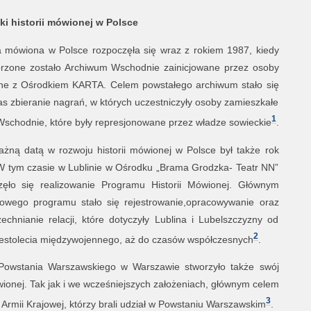
ki historii mówionej w Polsce
ia mówiona w Polsce rozpoczęła się wraz z rokiem 1987, kiedy
orzone zostało Archiwum Wschodnie zainicjowane przez osoby
ne z Ośrodkiem KARTA. Celem powstałego archiwum stało się
s zbieranie nagrań, w których uczestniczyły osoby zamieszkałe
1
Wschodnie, które były represjonowane przez władze sowieckie
.
ażną datą w rozwoju historii mówionej w Polsce był także rok
W tym czasie w Lublinie w Ośrodku „Brama Grodzka- Teatr NN”
zęło się realizowanie Programu Historii Mówionej. Głównym
owego programu stało się rejestrowanie,opracowywanie oraz
echnianie relacji, które dotyczyły Lublina i Lubelszczyzny od
2
estolecia międzywojennego, aż do czasów współczesnych
.
Powstania Warszawskiego w Warszawie stworzyło także swój
onej. Tak jak i we wcześniejszych założeniach, głównym celem
3
 Armii Krajowej, którzy brali udział w Powstaniu Warszawskim
.