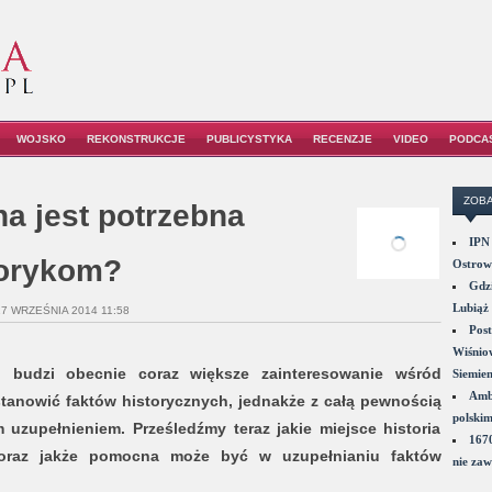
WOJSKO
REKONSTRUKCJE
PUBLICYSTYKA
RECENZJE
VIDEO
PODCA
ZOBA
a jest potrzebna
IPN 
torykom?
Ostrowi
Gdzi
Lubiąż 
17 WRZEŚNIA 2014 11:58
Post
Wiśniow
ry, budzi obecnie coraz większe zainteresowanie wśród
Siemie
Amba
tanowić faktów historycznych, jednakże z całą pewnością
polskim
m uzupełnieniem. Prześledźmy teraz jakie miejsce historia
1670
oraz jakże pomocna może być w uzupełnianiu faktów
nie zaw