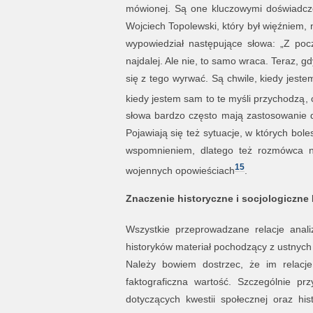
mówionej. Są one kluczowymi doświadcze
Wojciech Topolewski, który był więźniem, 
wypowiedział następujące słowa: „Z poc
najdalej. Ale nie, to samo wraca. Teraz,
się z tego wyrwać. Są chwile, kiedy jeste
kiedy jestem sam to te myśli przychodzą,
słowa bardzo często mają zastosowanie d
Pojawiają się też sytuacje, w których bo
wspomnieniem, dlatego też rozmówca n
15
wojennych opowieściach
.
Znaczenie historyczne i socjologiczne 
Wszystkie przeprowadzane relacje anal
historyków materiał pochodzący z ustnych r
Należy bowiem dostrzec, że im relacje
faktograficzna wartość. Szczególnie prz
dotyczących kwestii społecznej oraz hi