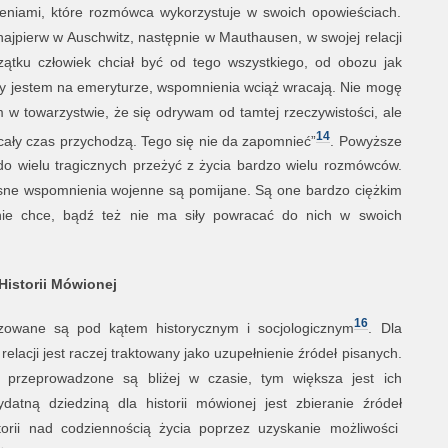
niami, które rozmówca wykorzystuje w swoich opowieściach.
najpierw w Auschwitz, następnie w Mauthausen, w swojej relacji
zątku człowiek chciał być od tego wszystkiego, od obozu jak
 gdy jestem na emeryturze, wspomnienia wciąż wracają. Nie mogę
m w towarzystwie, że się odrywam od tamtej rzeczywistości, ale
14
 cały czas przychodzą. Tego się nie da zapomnieć”
. Powyższe
o wielu tragicznych przeżyć z życia bardzo wielu rozmówców.
lesne wspomnienia wojenne są pomijane. Są one bardzo ciężkim
ie chce, bądź też nie ma siły powracać do nich w swoich
Historii Mówionej
16
izowane są pod kątem historycznym i socjologicznym
. Dla
elacji jest raczej traktowany jako uzupełnienie źródeł pisanych.
 przeprowadzone są bliżej w czasie, tym większa jest ich
ydatną dziedziną dla historii mówionej jest zbieranie źródeł
storii nad codziennością życia poprzez uzyskanie możliwości