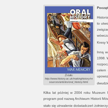
Począt
Histor
to utw
związa
wówcza
Kresy 
Inną w
1998. 
rozpoc
celem 
Źródło:
upowsz
http://www.history.ac.uk/makinghistory/re
sources/articles/oral_history.html.
dwudzi
Kilka lat później w 2004 roku Muzeum 
program pod nazwą Archiwum Historii Mówi
stało się utrwalenie doświadczeń żołnierzy