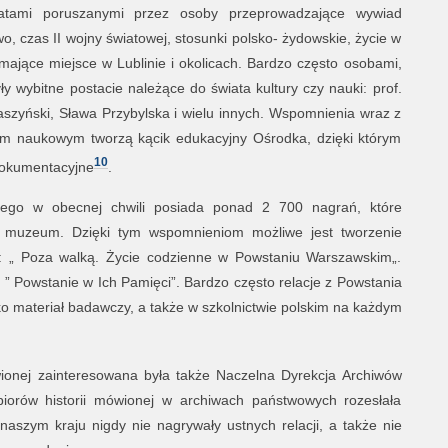
matami poruszanymi przez osoby przeprowadzające wywiad
o, czas II wojny światowej, stosunki polsko- żydowskie, życie w
ające miejsce w Lublinie i okolicach. Bardzo często osobami,
y wybitne postacie należące do świata kultury czy nauki: prof.
szyński, Sława Przybylska i wielu innych. Wspomnienia wraz z
tem naukowym tworzą kącik edukacyjny Ośrodka, dzięki którym
10
dokumentacyjne
.
ego w obecnej chwili posiada ponad 2 700 nagrań, które
j muzeum. Dzięki tym wspomnieniom możliwe jest tworzenie
.: „ Poza walką. Życie codzienne w Powstaniu Warszawskim„.
: ” Powstanie w Ich Pamięci”. Bardzo często relacje z Powstania
 materiał badawczy, a także w szkolnictwie polskim na każdym
wionej zainteresowana była także Naczelna Dyrekcja Archiwów
iorów historii mówionej w archiwach państwowych rozesłała
aszym kraju nigdy nie nagrywały ustnych relacji, a także nie