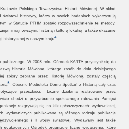
rakowie Polskiego Towarzystwa Historii Mówionej. W skład
i światowi historycy, którzy w swoich badaniach wykorzystują
tym w Statucie PTHM zostało rozpowszechnienie tej metody,
ejami najnowszymi, historią i kulturą lokalną, a także ukazanie
4
ji historycznej w naszym kraju
.
 publicznego. W 2003 roku Ośrodek KARTA przyczynił się do
azwą Historia Mówiona, którego zasób do dnia dzisiejszego
iej zbiory zebrane przez Historię Mówioną, zostały częścią
5
orią
. Obecnie Medioteka Domu Spotkań z Historią cały czas
otyczące przeszłości. Liczne działania realizowane przez
owicie chodzi o przywrócenie społecznego ratowania Pamięci
anizację rozgrywają się na kilku płaszczyznach: wydawniczej,
iach wydawniczych publikowane są różnego rodzaju publikacje
ędzywojennego i II wojny światowej. Wydawany jest także
ch edukacyjnych Ośrodek organizuje liczne wydarzenia, które