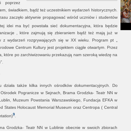
ii poprzez
em, świadkiem, bądź też uczestnikiem wydarzeń historycznych.
asu zaczęło aktywnie propagować wśród uczniów i studentów
tej idei ma być powstała sieć dokumentacyjna, która będzie
anizacje , które zajmują się zbieraniem bądź też mają już w
w z wydarzeń rozgrywających się w XX wieku. Program pt „
rodowe Centrum Kultury jest projektem ciągle otwartym. Przez
a, które po zarchiwizowaniu przekazują nam szeroką wiedzę na
”.
e
działa także kilka innych ośrodków dokumentacyjnych. Do
: Ośrodek Pogranicze w Sejnach, Brama Grodzka- Teatr NN w
ia Lublin, Muzeum Powstania Warszawskiego, Fundacja EFKA w
ted States Holocaust Memorial Museum oraz Centropa ( Central
9
tation)
.
a Grodzka- Teatr NN w Lublinie obecnie w swoich zbiorach