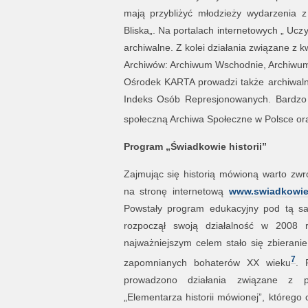
mają przybliżyć młodzieży wydarzenia z 
Bliska„. Na portalach internetowych „ Uczyć
archiwalne. Z kolei działania związane z k
Archiwów: Archiwum Wschodnie, Archiwum O
Ośrodek KARTA prowadzi także archiwaln
Indeks Osób Represjonowanych. Bardzo w
społeczną Archiwa Społeczne w Polsce ora
Program „Świadkowie historii”
Zajmując się historią mówioną warto zw
na stronę internetową
www.swiadkowieh
Powstały program edukacyjny pod tą 
rozpoczął swoją działalność w 2008 
najważniejszym celem stało się zbierani
7
zapomnianych bohaterów XX wieku
. 
prowadzono działania związane z p
„Elementarza historii mówionej”, którego 