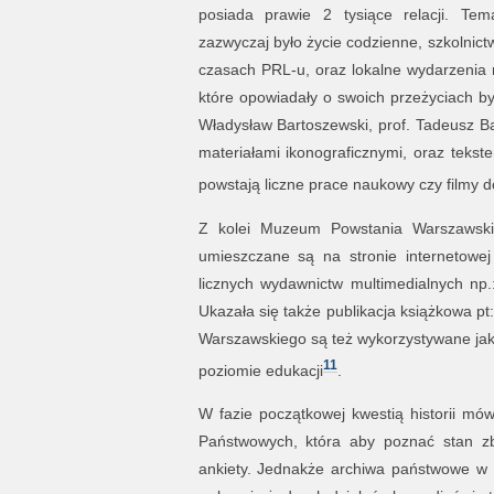
posiada prawie 2 tysiące relacji. Te
zazwyczaj było życie codzienne, szkolnictw
czasach PRL-u, oraz lokalne wydarzenia m
które opowiadały o swoich przeżyciach był
Władysław Bartoszewski, prof. Tadeusz Ba
materiałami ikonograficznymi, oraz teks
powstają liczne prace naukowy czy filmy 
Z kolei Muzeum Powstania Warszawski
umieszczane są na stronie internetowe
licznych wydawnictw multimedialnych np
Ukazała się także publikacja książkowa pt
Warszawskiego są też wykorzystywane jako
11
poziomie edukacji
.
W fazie początkowej kwestią historii mó
Państwowych, która aby poznać stan zb
ankiety. Jednakże archiwa państwowe w n