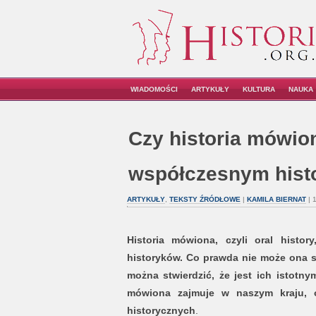
WIADOMOŚCI
ARTYKUŁY
KULTURA
NAUKA
Czy historia mówion
współczesnym his
ARTYKUŁY
,
TEKSTY ŹRÓDŁOWE
|
KAMILA BIERNAT
| 
Historia mówiona, czyli oral histo
historyków. Co prawda nie może ona s
można stwierdzić, że jest ich istotny
mówiona zajmuje w naszym kraju, 
historycznych
.