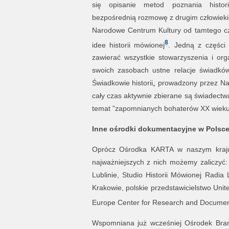
się opisanie metod poznania histor
bezpośrednią rozmowę z drugim człowieki
Narodowe Centrum Kultury od tamtego cz
8
idee historii mówionej
. Jedną z części 
zawierać wszystkie stowarzyszenia i org
swoich zasobach ustne relacje świadkó
Świadkowie historii„ prowadzony przez Na
cały czas aktywnie zbierane są świadectw
temat ”zapomnianych bohaterów XX wieku
Inne ośrodki dokumentacyjne w Polsc
Oprócz Ośrodka KARTA w naszym kraju 
najważniejszych z nich możemy zaliczyć
Lublinie, Studio Historii Mówionej Rad
Krakowie, polskie przedstawicielstwo Uni
Europe Center for Research and Documen
Wspomniana już wcześniej Ośrodek Bram