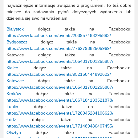
najważniejsze informacje związane z programem. To też dobre
miejsce do zadawania pytań dotyczących wydarzenia lub
dzielenia się swoimi wrażeniami.
Białystok
dołącz także na Facebooku:
https://www.facebook.com/events/203957483295893/
Bydgoszcz
dołącz także na Facebooku:
https://www.facebook.com/events/776279382505969/
Katowice dołącz także na Facebooku:
https://www.facebook.com/events/1054317001255887/
Kielce
dołącz także na Facebooku:
https://www.facebook.com/events/952150444892622/
Katowice
dołącz także na Facebooku:
https://www.facebook.com/events/1054317001255887/
Kraków
dołącz także na Facebooku:
https://www.facebook.com/events/1667184133521878/
Lublin
dołącz także na Facebooku:
https://www.facebook.com/events/1728045284106620/
Łódź
dołącz także na Facebooku:
https://www.facebook.com/events/1771489486407455/
Olsztyn
dołącz także na Facebooku: