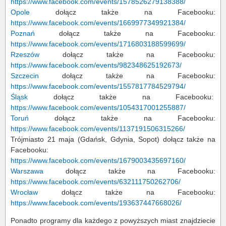
https://www.facebook.com/events/1578526279138388/
Opole
dołącz także na Facebooku:
https://www.facebook.com/events/1669977349921384/
Poznań
dołącz także na Facebooku:
https://www.facebook.com/events/1716803188599699/
Rzeszów
dołącz także na Facebooku:
https://www.facebook.com/events/982348625192673/
Szczecin
dołącz także na Facebooku:
https://www.facebook.com/events/1557817784529794/
Śląsk
dołącz także na Facebooku:
https://www.facebook.com/events/1054317001255887/
Toruń
dołącz także na Facebooku:
https://www.facebook.com/events/1137191506315266/
Trójmiasto 21 maja (Gdańsk, Gdynia, Sopot) dołącz także na
Facebooku:
https://www.facebook.com/events/1679003435697160/
Warszawa
dołącz także na Facebooku:
https://www.facebook.com/events/632111750262706/
Wrocław
dołącz także na Facebooku:
https://www.facebook.com/events/193637447668026/
Ponadto programy dla każdego z powyższych miast znajdziecie