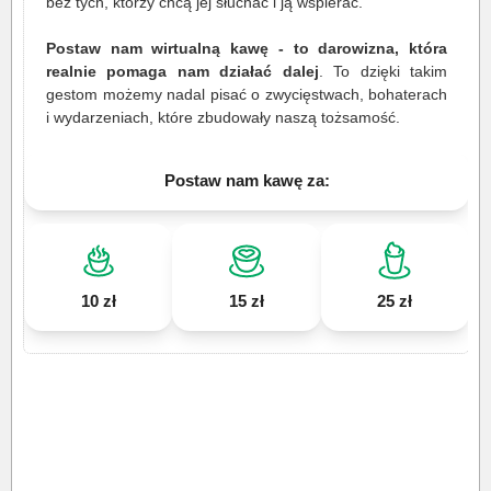
bez tych, którzy chcą jej słuchać i ją wspierać.
Postaw nam wirtualną kawę - to darowizna, która
realnie pomaga nam działać dalej
. To dzięki takim
gestom możemy nadal pisać o zwycięstwach, bohaterach
i wydarzeniach, które zbudowały naszą tożsamość.
Postaw nam kawę za:
10 zł
15 zł
25 zł