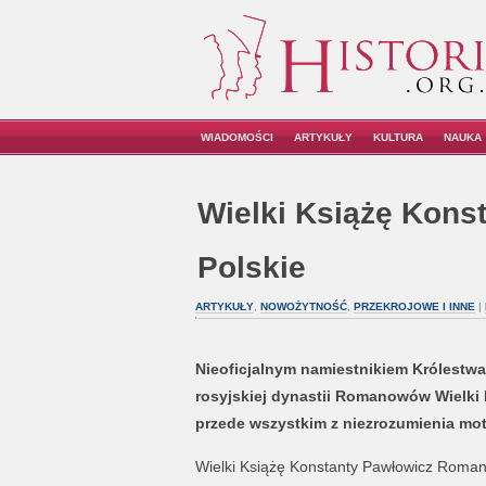
WIADOMOŚCI
ARTYKUŁY
KULTURA
NAUKA
Wielki Książę Kons
Polskie
ARTYKUŁY
,
NOWOŻYTNOŚĆ
,
PRZEKROJOWE I INNE
|
Nieoficjalnym namiestnikiem Królestw
rosyjskiej dynastii Romanowów Wielki 
przede wszystkim z niezrozumienia m
Wielki Książę Konstanty Pawłowicz Romano