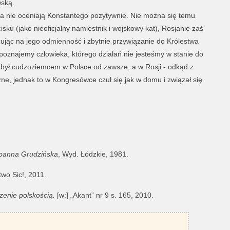
ską.
afia nie oceniają Konstantego pozytywnie. Nie można się temu
sku (jako nieoficjalny namiestnik i wojskowy kat), Rosjanie zaś
azując na jego odmienność i zbytnie przywiązanie do Królestwa
poznajemy człowieka, którego działań nie jesteśmy w stanie do
 był cudzoziemcem w Polsce od zawsze, a w Rosji - odkąd z
żne, jednak to w Kongresówce czuł się jak w domu i związał się
 Joanna Grudzińska
, Wyd. Łódzkie, 1981.
wo Sic!, 2011.
zenie polskością.
[w:] „Akant” nr 9 s. 165, 2010.