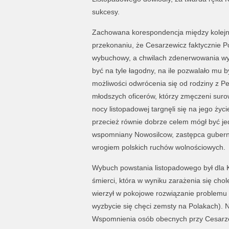
sukcesy.
Zachowana korespondencja między kolejny
przekonaniu, że Cesarzewicz faktycznie Po
wybuchowy, a chwilach zdenerwowania wyż
być na tyle łagodny, na ile pozwalało mu b
możliwości odwrócenia się od rodziny z P
młodszych oficerów, którzy zmęczeni suro
nocy listopadowej targnęli się na jego ży
przecież równie dobrze celem mógł być j
wspomniany Nowosilcow, zastępca gubernato
wrogiem polskich ruchów wolnościowych.
Wybuch powstania listopadowego był dla 
śmierci, która w wyniku zarażenia się cho
wierzył w pokojowe rozwiązanie problemu (
wyzbycie się chęci zemsty na Polakach). N
Wspomnienia osób obecnych przy Cesarze