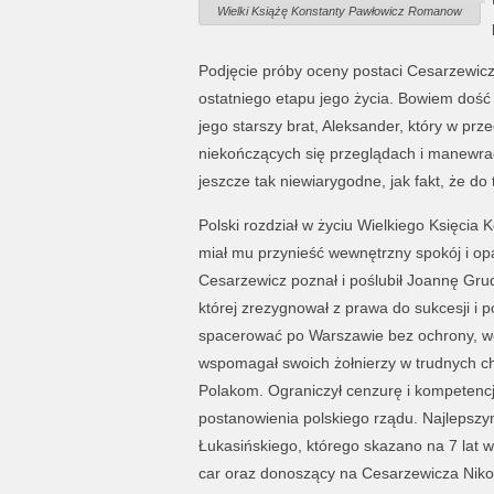
Wielki Książę Konstanty Pawłowicz Romanow
Podjęcie próby oceny postaci Cesarzewicz
ostatniego etapu jego życia. Bowiem dość
jego starszy brat, Aleksander, który w prz
niekończących się przeglądach i manewrac
jeszcze tak niewiarygodne, jak fakt, że do
Polski rozdział w życiu Wielkiego Księcia K
miał mu przynieść wewnętrzny spokój i o
Cesarzewicz poznał i poślubił Joannę Grud
której zrezygnował z prawa do sukcesji i p
spacerować po Warszawie bez ochrony, wd
wspomagał swoich żołnierzy w trudnych ch
Polakom. Ograniczył cenzurę i kompetencje
postanowienia polskiego rządu. Najlepsz
Łukasińskiego, którego skazano na 7 lat w
car oraz donoszący na Cesarzewicza Nikoła