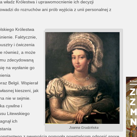
cja władz Królestwa i uprawomocnienie ich decyzji
owadzi do rozruchów ani prób wyjścia z unii personalnej z
lskiego Królestwa
ienie. Faktycznie,
usztry i ćwiczenia
Ale również, a może
c mu zdecydowaną
 się na wysłanie go
ienia
raz Belgii. Wspierał
łasnej kieszeni, jak
na nie w sejmie.
a cywilne i
usu Litewskiego
agnął ich
Joanna Grudzińska
stania
 Konstantego z pewnością pomogła powstańcom odnosić spore