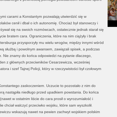
mi carami a Konstantym pozwalają utwierdzić się w
laków cenił i dbał o ich autonomię. Chociaż był stanowczy i
ywał się na swoich rozmówcach, ostatecznie jednak starał się
ycie bratem cara. Ograniczenia, które na nim ciążyły i brak
etersburga przysporzyły mu wielu wrogów, między innymi wśród
wą służbą i powolnym awansem, zawiązali spisek, a podczas
cie. Nie znamy do końca odpowiedzi na pytanie dlaczego,
eden z głównych przeciwników Cesarzewicza, wcześniej
ra i szef Tajnej Policji, który w rzeczywistości był czołowym
Konstantego zaskoczeniem. Uczucie to pozostało z nim do
lerą nastąpiła niedługo przed upadkiem powstania. Do końca
nawet w ostatnim liście do cara prosił o wyrozumiałość i
ie chciał walczyć przeciwko wojsku, które sam wyszkolił.
wiczu wskazują nawet na pewien zachwyt wojskiem polskim