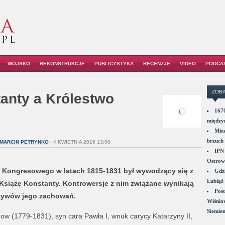
WOJSKO
REKONSTRUKCJE
PUBLICYSTYKA
RECENZJE
VIDEO
PODCA
ZOBA
tanty a Królestwo
1670
między
Mies
brzuch 
MARCIN PETRYNKO
| 4 KWIETNIA 2016 13:00
IPN 
Ostrowi
a Kongresowego w latach 1815-1831 był wywodzący się z
Gdzi
Lubiąż 
Książę Konstanty. Kontrowersje z nim związane wynikają
Post
otywów jego zachowań.
Wiśniow
Siemie
w (1779-1831), syn cara Pawła I, wnuk carycy Katarzyny II,