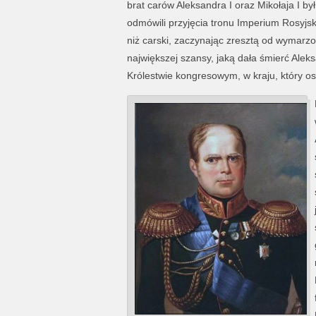
brat carów Aleksandra I oraz Mikołaja I by
odmówili przyjęcia tronu Imperium Rosyjs
niż carski, zaczynając zresztą od wymarz
największej szansy, jaką dała śmierć Alek
Królestwie kongresowym, w kraju, który os