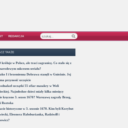
ST
REDAKCJA
CZ TAKŻE
 króluje w Polsce, ale traci zagranicę. Co stało się z
narodowym sukcesem serialu?
zko I i brzemienna Dobrawa stanęli w Gnieźnie. Jej
ma przynosić szczęście
odnalazł szczątki 55 ofiar masakry w Woli
eckiej. Najmłodsze dzieci miały kilka miesięcy
e kręcono 3. sezon 1670? Warszawę zagrały Brzeg,
i Roztoka
acie historyczne w 3. sezonie 1670. Kim byli Korybut
iecki, Eleonora Habsburżanka, Radziwiłł i
nowicz?