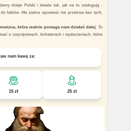
damy dzieje Polski i świata tak, jak na to zasługują -
 do faktów. Ale żadna opowieść nie przetrwa bez tych,
rowizna, która realnie pomaga nam działać dalej
. To
sać o zwycięstwach, bohaterach i wydarzeniach, które
taw nam kawę za:
15 zł
25 zł