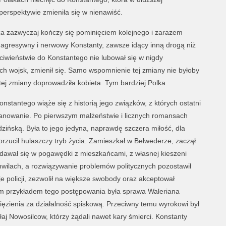
perspektywie zmieniła się w nienawiść.
a zazwyczaj kończy się pominięciem kolejnego i zarazem
 agresywny i nerwowy Konstanty, zawsze idący inną drogą niż
eciwieństwie do Konstantego nie lubował się w nigdy
h wojsk, zmienił się. Samo wspomnienie tej zmiany nie byłoby
 tej zmiany doprowadziła kobieta. Tym bardziej Polka.
onstantego wiąże się z historią jego związków, z których ostatni
panowanie. Po pierwszym małżeństwie i licznych romansach
zińską. Była to jego jedyna, naprawdę szczera miłość, dla
orzucił hulaszczy tryb życia. Zamieszkał w Belwederze, zaczął
awał się w pogawędki z mieszkańcami, z własnej kieszeni
wilach, a rozwiązywanie problemów politycznych pozostawił
 policji, zezwolił na większe swobody oraz akceptował
ym przykładem tego postępowania była sprawa Waleriana
ięzienia za działalność spiskową. Przeciwny temu wyrokowi był
j Nowosilcow, którzy żądali nawet kary śmierci. Konstanty