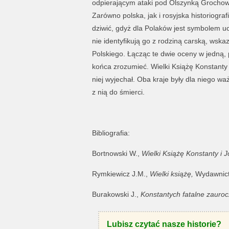
odpierającym ataki pod Olszynką Grochow
Zarówno polska, jak i rosyjska historiogr
dziwić, gdyż dla Polaków jest symbolem uci
nie identyfikują go z rodziną carską, wsk
Polskiego. Łącząc te dwie oceny w jedną, 
końca zrozumieć. Wielki Książę Konstanty
niej wyjechał. Oba kraje były dla niego wa
z nią do śmierci.
Bibliografia:
Bortnowski W.,
Wielki Książę Konstanty i
Rymkiewicz J.M.,
Wielki książę,
Wydawnict
Burakowski J.,
Konstantych fatalne zauroc
Lubisz czytać nasze historie?