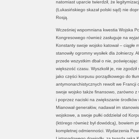
natomiast uparcie twierdził, że legitymiza
(Łukasińskiego skazał polski sąd) nie dopr
Rosją.
Wcześniej wspomniana kwestia Wojska Po
Kongresowego również zasługuje na wyjaśn
Konstanty swoje wojsko katował – ciągłe m
stanowiły ogromny wysiłek dla żołnierzy. 
przede wszystkim dbał o nie, poświęcają
większość czasu. Wyszkolił je, nie zgodził
jako części korpusu porządkowego do tłum
antymonarchistycznych rewolt we Francji o
swoje wojsko także finansowo, zarówno z w
i poprzez naciski na zwiększanie środków 
Mianował generałów, nadawał im stanowisk
wojskowe, a swoje pułki oddzielał od Korp
(którego również był dowódcą), bowiem pr
kompletnej odmienności. Wydarzenia Pow
Listopadowego dowiodły, za twarda ręka