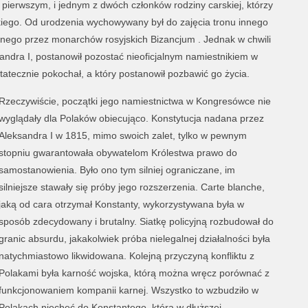
ł pierwszym, i jednym z dwóch członków rodziny carskiej, którzy
kiego. Od urodzenia wychowywany był do zajęcia tronu innego
onego przez monarchów rosyjskich Bizancjum . Jednak w chwili
sandra I, postanowił pozostać nieoficjalnym namiestnikiem w
tatecznie pokochał, a który postanowił pozbawić go życia.
Rzeczywiście, początki jego namiestnictwa w Kongresówce nie
wyglądały dla Polaków obiecująco. Konstytucja nadana przez
Aleksandra I w 1815, mimo swoich zalet, tylko w pewnym
stopniu gwarantowała obywatelom Królestwa prawo do
samostanowienia. Było ono tym silniej ograniczane, im
silniejsze stawały się próby jego rozszerzenia. Carte blanche,
jaką od cara otrzymał Konstanty, wykorzystywana była w
sposób zdecydowany i brutalny. Siatkę policyjną rozbudował do
granic absurdu, jakakolwiek próba nielegalnej działalności była
natychmiastowo likwidowana. Kolejną przyczyną konfliktu z
Polakami była karność wojska, którą można wręcz porównać z
funkcjonowaniem kompanii karnej. Wszystko to wzbudziło w
Polakach niechęć do Konstantego, która w dłuższej