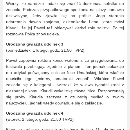
Wierzy, że nareszcie udało się znaleźć doskonałą solistkę do
zespołu. Podczas przypadkowego spotkania na plaży namawia
dziewczynę, żeby zjawiła się na próbie. Jego starania
udaremnia dawna znajoma, dziennikarka Lena, która mówi
Klaudii, że jej Paweł też obiecywał kiedyś rolę solistki. Po tej
rozmowie Polka znów ucieka.
Urodzona gwiazda odcinek 3
(poniedziałek, 1 lutego, godz. 21:50 TVP2)
Paweł zapewnia rektora konserwatorium, że przygotowania do
festiwalu przebiegają zgodnie z planem. Ten jednak pokazuje
mu artykuł poświęcony solistce Nice Umańskiej, która właśnie
opuściła jego „mierny, amatorski zespół”. Wkrótce Paweł
zakłada się z kolegami - twierdzi, że w dwa tygodni zrobi z
nieznanej nikomu Klaudii wokalistkę równą Nice. Rozpoczynają
się próby. Klaudia zaczyna z czułością myśleć o swoim
nauczycielu, jednak wtedy dowiaduje się o zakładzie.
Urodzona gwiazda odcinek 4
(wtorek, 2 lutego, godz. 21:50 TVP2)
Klaudia przebywa u swoich rodziców w Polsce. Ma zły humor i