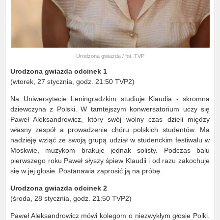
Urodzona gwiazda / fot. TVP
Urodzona gwiazda odcinek 1
(wtorek, 27 stycznia, godz. 21:50 TVP2)
Na Uniwersytecie Leningradzkim studiuje Klaudia - skromna
dziewczyna z Polski. W tamtejszym konwersatorium uczy się
Paweł Aleksandrowicz, który swój wolny czas dzieli między
własny zespół a prowadzenie chóru polskich studentów. Ma
nadzieję wziąć ze swoją grupą udział w studenckim festiwalu w
Moskwie, muzykom brakuje jednak solisty. Podczas balu
pierwszego roku Paweł słyszy śpiew Klaudii i od razu zakochuje
się w jej głosie. Postanawia zaprosić ją na próbę.
Urodzona gwiazda odcinek 2
(środa, 28 stycznia, godz. 21:50 TVP2)
Paweł Aleksandrowicz mówi kolegom o niezwykłym głosie Polki.