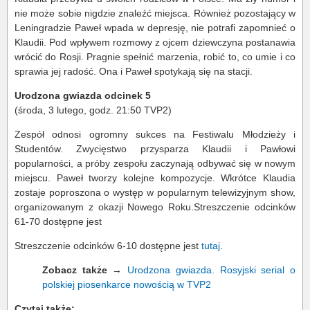
nie może sobie nigdzie znaleźć miejsca. Również pozostający w
Leningradzie Paweł wpada w depresję, nie potrafi zapomnieć o
Klaudii. Pod wpływem rozmowy z ojcem dziewczyna postanawia
wrócić do Rosji. Pragnie spełnić marzenia, robić to, co umie i co
sprawia jej radość. Ona i Paweł spotykają się na stacji.
Urodzona gwiazda odcinek 5
(środa, 3 lutego, godz. 21:50 TVP2)
Zespół odnosi ogromny sukces na Festiwalu Młodzieży i
Studentów. Zwycięstwo przysparza Klaudii i Pawłowi
popularności, a próby zespołu zaczynają odbywać się w nowym
miejscu. Paweł tworzy kolejne kompozycje. Wkrótce Klaudia
zostaje poproszona o występ w popularnym telewizyjnym show,
organizowanym z okazji Nowego Roku.Streszczenie odcinków
61-70 dostępne jest
Streszczenie odcinków 6-10 dostępne jest
tutaj
.
Zobacz także
→
Urodzona gwiazda. Rosyjski serial o
polskiej piosenkarce nowością w TVP2
Czytaj także: