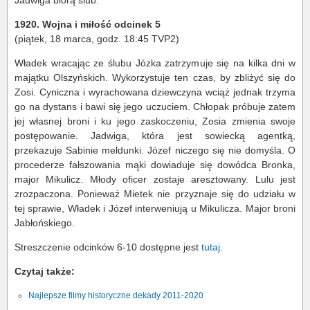
Jadwiga biorą ślub.
1920. Wojna i miłość odcinek 5
(piątek, 18 marca, godz. 18:45 TVP2)
Władek wracając ze ślubu Józka zatrzymuje się na kilka dni w
majątku Olszyńskich. Wykorzystuje ten czas, by zbliżyć się do
Zosi. Cyniczna i wyrachowana dziewczyna wciąż jednak trzyma
go na dystans i bawi się jego uczuciem. Chłopak próbuje zatem
jej własnej broni i ku jego zaskoczeniu, Zosia zmienia swoje
postępowanie. Jadwiga, która jest sowiecką agentką,
przekazuje Sabinie meldunki. Józef niczego się nie domyśla. O
procederze fałszowania mąki dowiaduje się dowódca Bronka,
major Mikulicz. Młody oficer zostaje aresztowany. Lulu jest
zrozpaczona. Ponieważ Mietek nie przyznaje się do udziału w
tej sprawie, Władek i Józef interweniują u Mikulicza. Major broni
Jabłońskiego.
Streszczenie odcinków 6-10 dostępne jest
tutaj
.
Czytaj także:
Najlepsze filmy historyczne dekady 2011-2020