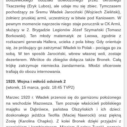
bolszewickiego oddziału dowodzonego przez okrutnego
Tkaczenkę (Eryk Lubos), ale udaje mu się zbiec. Tymczasem
pochodzący ze Śremu Władek Jarociński (Wojciech Zieliński),
żołnierz pruskiej armii, uczestniczy w bitwie pod Kaniowem. W
pewnym momencie naprzeciw niego staje porucznik w CK Armii,
służący w 2. Brygadzie Legionów Józef Szymański (Tomasz
Borkowski). Ten młody matematyk ze Lwowa, zgodnie z
rozkazami generała Hallera, ucieka z pola bitwy. Gdy orientuje
się, że próbujący go zatrzymać Władek to Polak - pociąga go za
sobą. W ten sposób Jarociński, wbrew własnej woli, zostaje
dezerterem. Wkrótce do zbiegów dołącza także Bronek. Całą
trójkę zatrzymuje niemiecka żandarmeria. Młodzi oficerowie
trafiają do obozu internowania.
1920. Wojna i miłość odcinek 2
(wtorek, 15 marca, godz. 18:45 TVP2)
Marzec 1920 r. Władek przenosi się do garnizonu położonego
na wschodzie Mazowsza. Tam poznaje właścicieli pobliskiego
majątku w Dąbrówce, państwa Olszyńskich i ich dzieci:
doskonałego jeźdźca Teofila (Maciej Nawrocki) oraz piękną
Zosię (Karolina Chapko). Z kolei Bronek dzięki przyjaźni z