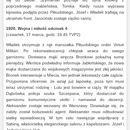
się do siebie. Szymański poznaje też syna kobiety z
poprzedniego małżeństwa, Tomka. Kiedy rusza wyprawa
kijowska podjęta przez Piłsudskiego, Józef i Władek trafiają na
ukraiński front. Jarociński zostaje ciężko ranny.
1920. Wojna i miłość odcinek 4
(czwartek, 17 marca, godz. 18:45 TVP2)
Władek otrzymuje z rąk marszałka Piłsudskiego order Virtuti
Militari. Po rekonwalescencji chłopak wraca do swego
garnizonu. Dostawca mąki wręcza Bronkowi pokaźną sumę
pieniędzy. Wkrótce podwładny informuje Jabłońskiego, że nowa
mąka dostarczana do wojskowych magazynów jest złej jakości.
Bronek interweniuje u Miecia, ten jednak lekceważy całe zajście.
Przypomina oficerowi, że wziął już łapówkę, poza tym musi
teraz utrzymać rodzinę - Lulu jest bowiem w ciąży. W majątku
Dąbrówka policja szuka Szczepana, który dostarczał do
garnizonu komunistyczne ulotki i namawiał do dezercji.
Aleksander zostaje wezwany do Warszawy. Dowiaduje się, że
zabity został bolszewicki agent. Aleksander musi odbudować
siatkę wywiadowczą. W tym celu nawiązuje współpracę z
Sabiną, właścicielką eleganckiego salonu z kapeluszami. Józef i