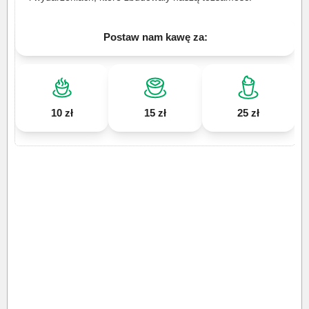
Postaw nam kawę za:
10 zł
15 zł
25 zł