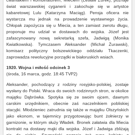
cwaniakiem i kombinatorem, Mieciem (Lesław Żurek), poznaje
świat warszawskiej cyganerii i zakochuje się w artystce
kabaretowej Lulu (Katarzyna Maciąg). Pensja oficera nie
wystarcza mu jednak na prowadzenie wystawnego życia.
Chłopak zapożycza się u Miecia, a ten zamiast zwrotu długu,
proponuje mu udział w dostawach do wojska. Józef jest
zafascynowany nową sekretarką szefa, Jadwigą (Monika
Kwiatkowska). Tymczasem Aleksander (Michał Żurawski),
komisarz polityczny bolszewickiego oddziału Tkaczenki,
zaprowadza rewolucyjne porządki w białoruskich wsiach.
1920. Wojna i miłość odcinek 3
(środa, 16 marca, godz. 18:45 TVP2)
Aleksander, pochodzący z rodziny rosyjsko-polskiej, zostaje
wysłany do Polski. Wraca do swoich rodzinnych stron, w okolice
majątku Dąbrówka. Spotyka się ze swoim ojcem, dawnym
carskim urzędnikiem, obecnie zaś naczelnikiem pobliskiej
stacyjki. Młodzieniec zatrudnia się także w majątku Olszyńskich
jako ekonom, w tajemnicy przygotowując bunt żołnierzy w
garnizonie, w którym służy Władek. Bronek załatwia dla Miecia
kontrakt na dostawy mąki dla wojska. Józef i Jadwiga zbliżają