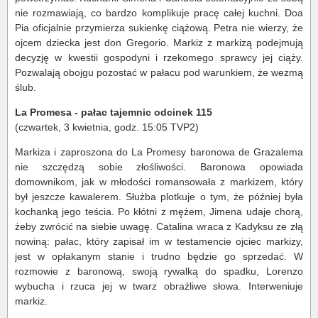
nie rozmawiają, co bardzo komplikuje pracę całej kuchni. Doa
Pia oficjalnie przymierza sukienkę ciążową. Petra nie wierzy, że
ojcem dziecka jest don Gregorio. Markiz z markizą podejmują
decyzję w kwestii gospodyni i rzekomego sprawcy jej ciąży.
Pozwalają obojgu pozostać w pałacu pod warunkiem, że wezmą
ślub.
La Promesa - pałac tajemnic odcinek 115
(czwartek, 3 kwietnia, godz. 15:05 TVP2)
Markiza i zaproszona do La Promesy baronowa de Grazalema
nie szczędzą sobie złośliwości. Baronowa opowiada
domownikom, jak w młodości romansowała z markizem, który
był jeszcze kawalerem. Służba plotkuje o tym, że później była
kochanką jego teścia. Po kłótni z mężem, Jimena udaje chorą,
żeby zwrócić na siebie uwagę. Catalina wraca z Kadyksu ze złą
nowiną: pałac, który zapisał im w testamencie ojciec markizy,
jest w opłakanym stanie i trudno będzie go sprzedać. W
rozmowie z baronową, swoją rywalką do spadku, Lorenzo
wybucha i rzuca jej w twarz obraźliwe słowa. Interweniuje
markiz.