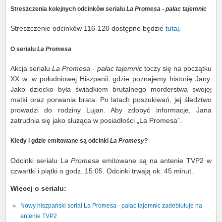
Streszczenia kolejnych odcinków serialu
La Promesa - pałac tajemnic
Streszczenie odcinków 116-120 dostępne będzie
tutaj
.
O serialu
La Promesa
Akcja serialu
La Promesa - pałac tajemnic
toczy się na początku
XX w. w południowej Hiszpanii, gdzie poznajemy historię Jany.
Jako dziecko była świadkiem brutalnego morderstwa swojej
matki oraz porwania brata. Po latach poszukiwań, jej śledztwo
prowadzi do rodziny Lujan. Aby zdobyć informacje, Jana
zatrudnia się jako służąca w posiadłości „La Promesa”.
Kiedy i gdzie emitowane są odcinki
La Promesy
?
Odcinki serialu
La Promesa
emitowane są na antenie TVP2 w
czwartki i piątki o godz. 15:05. Odcinki trwają ok. 45 minut.
Więcej o serialu:
Nowy hiszpański serial La Promesa - pałac tajemnic zadebiutuje na
antenie TVP2