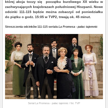
której akcja toczy się początku burzliwego XX wieku w
zachwycających krajobrazach południowej Hiszpanii. Nowe
o
dcinki 111-115 będzie można zobaczyć od poniedziałku
do piątku o godz. 15:05 w TVP2, trwają ok. 45 minut.
Streszczenia odcinków 111-115 serialu
La Promesa - pałac tajemnic
Serial La Promesa - pałac tajemnic / fot. TVP