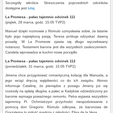
Szczegóły wkrótce. Streszczenia poprzednich odcinków
dostępne jest
tutaj
.
La Promesa - pałac tajemnic odcinek 111
(piątek, 28 marca, godz. 15:05 TVP2)
Manuel dzięki rozmowie z Rómulo uzmysławia sobie, że latanie
było jego największą pasją. Teresa próbuje odzyskać dawną
posadę. W La Promesie zjawia się długo wyczekiwany
notariusz. Testament barona jest dla wszystkich zaskoczeniem.
Candela wprowadza w kuchni nowe porządki.
La Promesa - pałac tajemnic odcinek 112
(poniedziałek, 31 marca, godz. 15:05 TVP2)
Jimena chce przygotować romantyczną kolację dla Manuela, a
jego wciąż dręczą wątpliwości co do ich związku. Alonso
informuje Catalinę, że pieniądze z posagu Jimeny już się
rozeszły na spłatę długów, a pałac w Kadyksie odziedziczony po
baronie wymaga poważnego remontu. Petra wyjawia wszystkim
tajemnicę Pi. Ochmistrzyni przychodzi niespodziewanie z
pomocą don Gregorio. Rómulo odkrywa, że baronowa de
Grazalema to milość markiza z młodości, Elisa de la Vega.