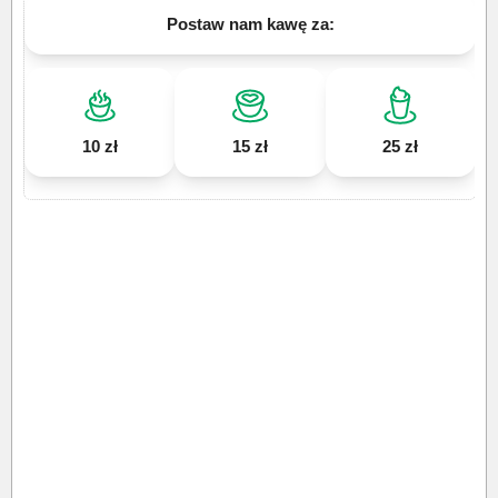
Postaw nam kawę za:
10 zł
15 zł
25 zł