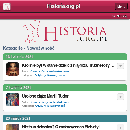
Historia.org.pl
Menu
Szukaj
Kategorie › Nowożytność
16 kwietnia 2021
Król nie był w stanie dzielić z nią łoża. Trudne losy Anny Kliwijskiej
Autor:
Klaudia Kobylańska-Antoszek
Kategorie:
Artykuły
,
Nowożytność
7 kwietnia 2021
Urojone ciąże Marii I Tudor
Autor:
Klaudia Kobylańska-Antoszek
Kategorie:
Artykuły
,
Nowożytność
23 marca 2021
Nie taka dziewica? O mężczyznach Elżbiety I