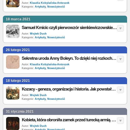
Autor:
Klaudia Kobylańska-Antoszek
Kategorie:
Artykuły
,
Nowożytność
18 marca 2021
Samuel Kmicic czyli pierwowzór sienkiewiczowskiego Andrzeja Kmicica. Historia awanturnika, buntownika i infamisa
Autor:
Wojtek Duch
Kategorie:
Artykuły
,
Nowożytność
26 lutego 2021
Sekretna uroda Anny Boleyn. To dzięki niej rozkochała w sobie Henryka VIII
Autor:
Klaudia Kobylańska-Antoszek
Kategorie:
Artykuły
,
Nowożytność
18 lutego 2021
Kozacy - geneza, organizacja i historia. Jak powstała Kozaczyzna?
Autor:
Wojtek Duch
Kategorie:
Artykuły
,
Nowożytność
31 stycznia 2021
Kobieta, która obroniła zamek przed turecką armią. Obrona Trembowli
Autor:
Wojtek Duch
Kategorie:
Artykuły
,
Nowożytność