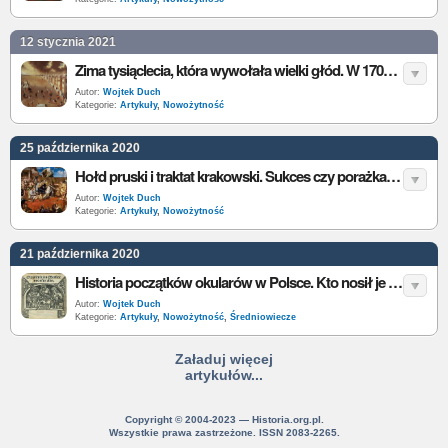
12 stycznia 2021
Zima tysiąclecia, która wywołała wielki głód. W 1709 zamarzła cała Europa
Autor:
Wojtek Duch
Kategorie:
Artykuły
,
Nowożytność
25 października 2020
Hołd pruski i traktat krakowski. Sukces czy porażka Zygmunta Starego? Jakie były przyczyny i skutki hołdu?
Autor:
Wojtek Duch
Kategorie:
Artykuły
,
Nowożytność
21 października 2020
Historia początków okularów w Polsce. Kto nosił je jako pierwszy i ile kosztowały?
Autor:
Wojtek Duch
Kategorie:
Artykuły
,
Nowożytność
,
Średniowiecze
Załaduj więcej
artykułów...
Copyright © 2004-2023 — Historia.org.pl.
Wszystkie prawa zastrzeżone. ISSN 2083-2265.