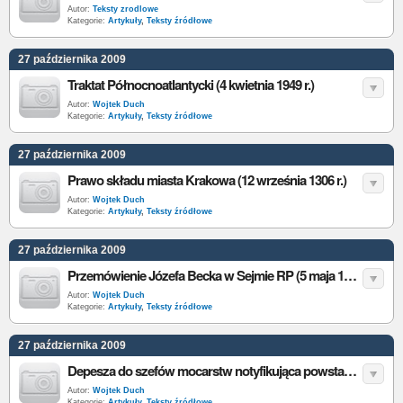
Autor:
Teksty zrodlowe
Kategorie:
Artykuły
,
Teksty źródłowe
27 października 2009
Traktat Północnoatlantycki (4 kwietnia 1949 r.)
Autor:
Wojtek Duch
Kategorie:
Artykuły
,
Teksty źródłowe
27 października 2009
Prawo składu miasta Krakowa (12 września 1306 r.)
Autor:
Wojtek Duch
Kategorie:
Artykuły
,
Teksty źródłowe
27 października 2009
Przemówienie Józefa Becka w Sejmie RP (5 maja 1939 r.)
Autor:
Wojtek Duch
Kategorie:
Artykuły
,
Teksty źródłowe
27 października 2009
Depesza do szefów mocarstw notyfikująca powstanie Państwa Polskiego (16 listopada 1918 r.)
Autor:
Wojtek Duch
Kategorie:
Artykuły
,
Teksty źródłowe