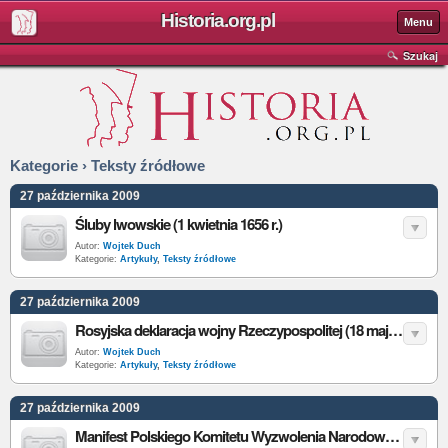
Historia.org.pl
Menu
Szukaj
Kategorie › Teksty źródłowe
27 października 2009
Śluby lwowskie (1 kwietnia 1656 r.)
Autor:
Wojtek Duch
Kategorie:
Artykuły
,
Teksty źródłowe
27 października 2009
Rosyjska deklaracja wojny Rzeczypospolitej (18 maja 1792 r.)
Autor:
Wojtek Duch
Kategorie:
Artykuły
,
Teksty źródłowe
27 października 2009
Manifest Polskiego Komitetu Wyzwolenia Narodowego (22 lipca 1944 r.)