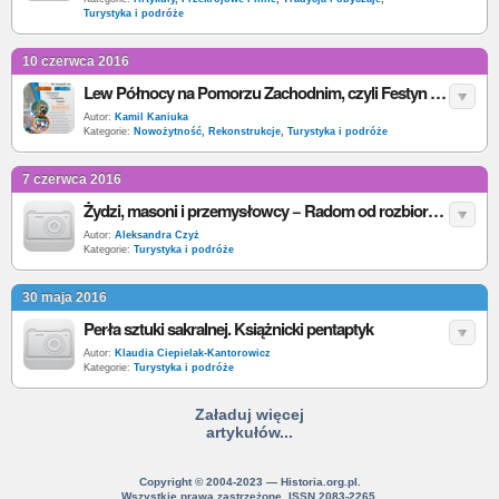
Turystyka i podróże
10 czerwca 2016
Lew Północy na Pomorzu Zachodnim, czyli Festyn Historyczny „W Krainie Gryfa”
Autor:
Kamil Kaniuka
Kategorie:
Nowożytność
,
Rekonstrukcje
,
Turystyka i podróże
7 czerwca 2016
Żydzi, masoni i przemysłowcy − Radom od rozbiorów do powstania listopadowego
Autor:
Aleksandra Czyż
Kategorie:
Turystyka i podróże
30 maja 2016
Perła sztuki sakralnej. Książnicki pentaptyk
Autor:
Klaudia Ciepielak-Kantorowicz
Kategorie:
Turystyka i podróże
Załaduj więcej
artykułów...
Copyright © 2004-2023 — Historia.org.pl.
Wszystkie prawa zastrzeżone. ISSN 2083-2265.