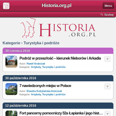
Historia.org.pl
Menu
Szukaj
Kategorie › Turystyka i podróże
30 czerwca 2018
Podróż w przeszłość – kierunek Nieborów i Arkadia
Autor:
Paweł Grabczak
Kategorie:
Artykuły
,
Turystyka i podróże
30 października 2016
7 nawiedzonych miejsc w Polsce
Autor:
Klaudia Kobylańska-Antoszek
Kategorie:
Artykuły
,
Turystyka i podróże
12 października 2016
Fort pancerny pomocniczy 52a Łapianka i jego historia [galeria]