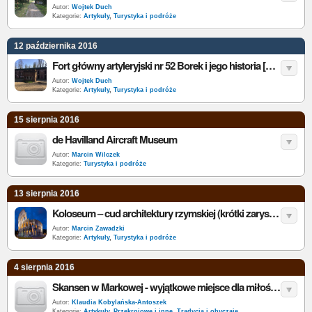
Autor:
Wojtek Duch
Kategorie:
Artykuły
,
Turystyka i podróże
12 października 2016
Fort główny artyleryjski nr 52 Borek i jego historia [galeria]
Autor:
Wojtek Duch
Kategorie:
Artykuły
,
Turystyka i podróże
15 sierpnia 2016
de Havilland Aircraft Museum
Autor:
Marcin Wilczek
Kategorie:
Turystyka i podróże
13 sierpnia 2016
Koloseum – cud architektury rzymskiej (krótki zarys dziejów)
Autor:
Marcin Zawadzki
Kategorie:
Artykuły
,
Turystyka i podróże
4 sierpnia 2016
Skansen w Markowej - wyjątkowe miejsce dla miłośników historii
Autor:
Klaudia Kobylańska-Antoszek
Kategorie:
Artykuły
,
Przekrojowe i inne
,
Tradycja i obyczaje
,