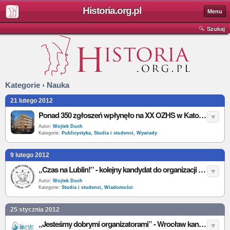
Historia.org.pl
Menu
Szukaj
Kategorie › Nauka
21 lutego 2012
Ponad 350 zgłoszeń wpłynęło na XX OZHS w Katowicach - wywiad
Autor:
Wojtek Duch
Kategorie:
Publicystyka
,
Studia i studenci
,
Wywiady
9 lutego 2012
„Czas na Lublin!” - kolejny kandydat do organizacji XXI OZHS
Autor:
Wojtek Duch
Kategorie:
Studia i studenci
,
Wiadomości
25 stycznia 2012
„Jesteśmy dobrymi organizatorami” - Wrocław kandydatem do organizacji XXI OZHS