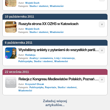
Autor:
Wojtek Duch
Kategorie:
Studia i studenci
,
Wiadomości
10 października 2011
Ruszyła strona XX OZHS w Katowicach
Autor:
Wojtek Duch
Kategorie:
Studia i studenci
,
Wiadomości
6 października 2011
Wysłaliśmy ankiety z pytaniami do wszystkich partii. Przeczytaj, wybierz i zagłosuj
Autor:
Redakcja
Kategorie:
Analizy i zestawienia
,
Listy i interwencje
,
Publicystyka
,
Studia i studenci
,
Wiadomości
22 września 2011
Relacja z Kongresu Mediewistów Polskich, Poznań 2011
Autor:
Krzysztof Olszak
Kategorie:
Publicystyka
,
Reportaże
,
Studia i studenci
,
Wiadomości
Załaduj więcej
artykułów...