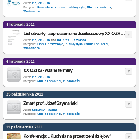
Autor:
Wojtek Duch
Kategorie:
Komentarze i opinie
,
Publicystyka
,
Studia i studenci
,
Wiadomości
4 listopada 2011
List otwarty - zaproszenie na Jubileuszowy XX OZHS do Katowic
Autor:
Wojtek Duch
and
Inf. pras. lub własna
Kategorie:
Listy i interwencje
,
Publicystyka
,
Studia i studenci
,
Wiadomości
4 listopada 2011
XX OZHS - ważne terminy
Autor:
Wojtek Duch
Kategorie:
Studia i studenci
,
Wiadomości
25 października 2011
Zmarł prof. Józef Szymański
Autor:
Sebastian Pawlina
Kategorie:
Studia i studenci
,
Wiadomości
11 października 2011
Konferencja: „Kuchnia na przestrzeni dziejów”