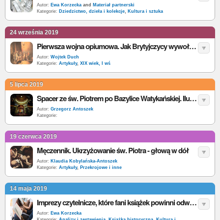
Autor:
Ewa Korzecka
and
Materiał partnerski
Kategorie:
Dziedzictwo, dzieła i kolekcje
,
Kultura i sztuka
24 września 2019
Pierwsza wojna opiumowa. Jak Brytyjczycy wywołali wojnę by dalej narkotyzować Chiny
Autor:
Wojtek Duch
Kategorie:
Artykuły
,
XIX wiek, I wś
5 lipca 2019
Spacer ze św. Piotrem po Bazylice Watykańskiej. Ilustracje z książki „Grób Rybaka” autorstwa Pawła Lisickiego.
Autor:
Grzegorz Antoszek
Kategorie:
19 czerwca 2019
Męczennik. Ukrzyżowanie św. Piotra - głową w dół
Autor:
Klaudia Kobylańska-Antoszek
Kategorie:
Artykuły
,
Przekrojowe i inne
14 maja 2019
Imprezy czytelnicze, które fani książek powinni odwiedzić w 2019 r.
Autor:
Ewa Korzecka
Kategorie:
Analizy i zestawienia
,
Książka historyczna
,
Kultura i