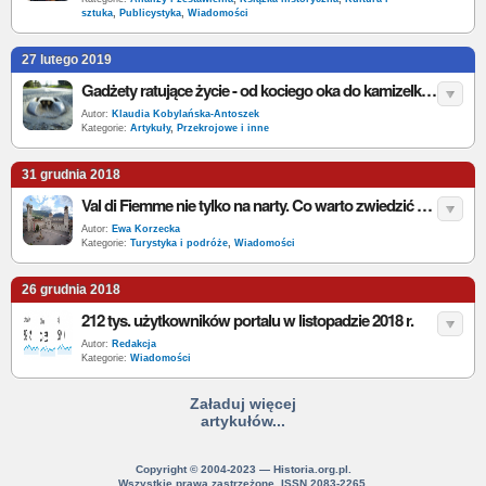
sztuka
,
Publicystyka
,
Wiadomości
27 lutego 2019
Gadżety ratujące życie - od kociego oka do kamizelki odblaskowej
Autor:
Klaudia Kobylańska-Antoszek
Kategorie:
Artykuły
,
Przekrojowe i inne
31 grudnia 2018
Val di Fiemme nie tylko na narty. Co warto zwiedzić w przerwie między zjazdami?
Autor:
Ewa Korzecka
Kategorie:
Turystyka i podróże
,
Wiadomości
26 grudnia 2018
212 tys. użytkowników portalu w listopadzie 2018 r.
Autor:
Redakcja
Kategorie:
Wiadomości
Załaduj więcej
artykułów...
Copyright © 2004-2023 — Historia.org.pl.
Wszystkie prawa zastrzeżone. ISSN 2083-2265.