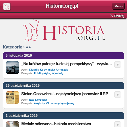
Historia.org.pl
Menu
Szukaj
Kategorie › ●●
5 listopada 2019
„Na królów patrzę z ludzkiej perspektywy” - wywiad z Elżbietą Cherezińską
Autor:
Klaudia Kobylańska-Antoszek
Kategorie:
Publicystyka
,
Wywiady
29 października 2019
Stefan Ossowiecki - najsłynniejszy jasnowidz II RP
Autor:
Ewa Korzecka
Kategorie:
Artykuły
,
Okres międzywojenny
1 października 2019
Medale odlewane - historia medalierstwa