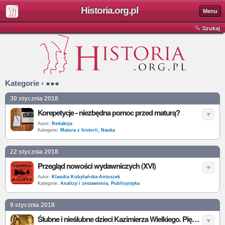
Historia.org.pl
Menu
Szukaj
Kategorie › ●●●
30 stycznia 2018
Korepetycje - niezbędna pomoc przed maturą?
Autor:
Redakcja
Kategorie:
Matura z historii
,
Nauka
22 stycznia 2018
Przegląd nowości wydawniczych (XVI)
Autor:
Klaudia Kobylańska-Antoszek
Kategorie:
Analizy i zestawienia
,
Publicystyka
9 stycznia 2018
Ślubne i nieślubne dzieci Kazimierza Wielkiego. Pięć córek małżeńskich i trzech synów z nieprawego łoża