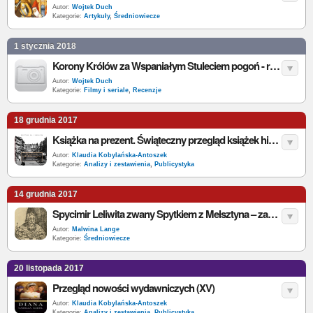
Autor:
Wojtek Duch
Kategorie:
Artykuły
,
Średniowiecze
1 stycznia 2018
Korony Królów za Wspaniałym Stuleciem pogoń - recenzja pierwszych odcinków serialu
Autor:
Wojtek Duch
Kategorie:
Filmy i seriale
,
Recenzje
18 grudnia 2017
Książka na prezent. Świąteczny przegląd książek historycznych
Autor:
Klaudia Kobylańska-Antoszek
Kategorie:
Analizy i zestawienia
,
Publicystyka
14 grudnia 2017
Spycimir Leliwita zwany Spytkiem z Melsztyna – zaufany doradca Władysława Łokietka i Kazimierza Wielkiego
Autor:
Malwina Lange
Kategorie:
Średniowiecze
20 listopada 2017
Przegląd nowości wydawniczych (XV)
Autor:
Klaudia Kobylańska-Antoszek
Kategorie:
Analizy i zestawienia
,
Publicystyka