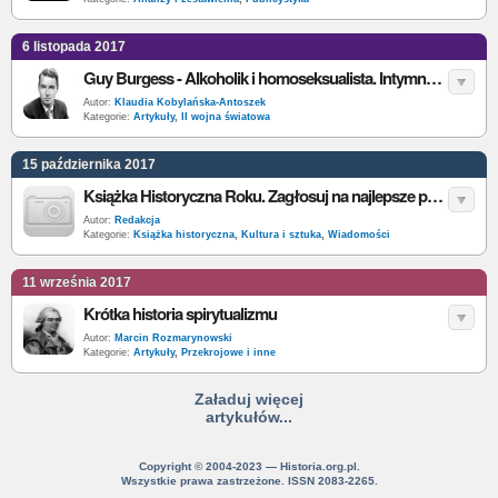
6 listopada 2017
Guy Burgess - Alkoholik i homoseksualista. Intymne życie Anglika, który zdradził swój kraj
Autor:
Klaudia Kobylańska-Antoszek
Kategorie:
Artykuły
,
II wojna światowa
15 października 2017
Książka Historyczna Roku. Zagłosuj na najlepsze publikacje
Autor:
Redakcja
Kategorie:
Książka historyczna
,
Kultura i sztuka
,
Wiadomości
11 września 2017
Krótka historia spirytualizmu
Autor:
Marcin Rozmarynowski
Kategorie:
Artykuły
,
Przekrojowe i inne
Załaduj więcej
artykułów...
Copyright © 2004-2023 — Historia.org.pl.
Wszystkie prawa zastrzeżone. ISSN 2083-2265.