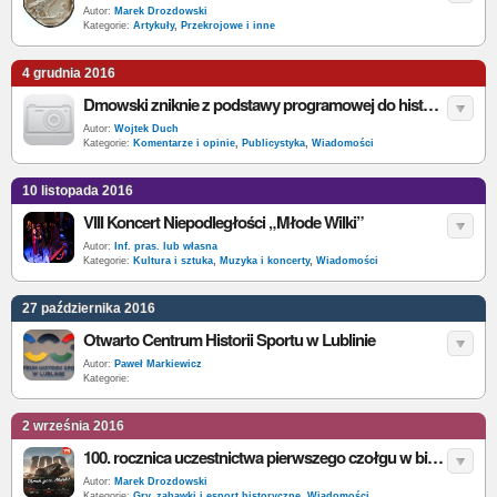
Autor:
Marek Drozdowski
Kategorie:
Artykuły
,
Przekrojowe i inne
4 grudnia 2016
Dmowski zniknie z podstawy programowej do historii?
Autor:
Wojtek Duch
Kategorie:
Komentarze i opinie
,
Publicystyka
,
Wiadomości
10 listopada 2016
VIII Koncert Niepodległości „Młode Wilki”
Autor:
Inf. pras. lub własna
Kategorie:
Kultura i sztuka
,
Muzyka i koncerty
,
Wiadomości
27 października 2016
Otwarto Centrum Historii Sportu w Lublinie
Autor:
Paweł Markiewicz
Kategorie:
2 września 2016
100. rocznica uczestnictwa pierwszego czołgu w bitwie
Autor:
Marek Drozdowski
Kategorie:
Gry, zabawki i esport historyczne
,
Wiadomości