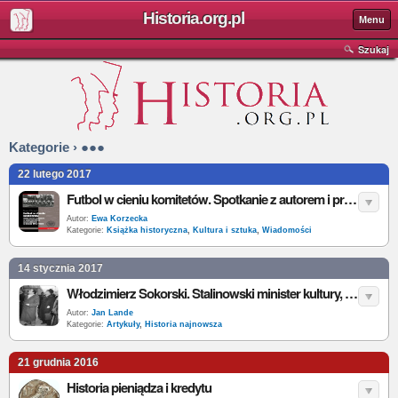
Historia.org.pl
Menu
Szukaj
Kategorie › ●●●
22 lutego 2017
Futbol w cieniu komitetów. Spotkanie z autorem i promocja książki
Autor:
Ewa Korzecka
Kategorie:
Książka historyczna
,
Kultura i sztuka
,
Wiadomości
14 stycznia 2017
Włodzimierz Sokorski. Stalinowski minister kultury, który zniszczył Władysława Strzemińskiego
Autor:
Jan Lande
Kategorie:
Artykuły
,
Historia najnowsza
21 grudnia 2016
Historia pieniądza i kredytu