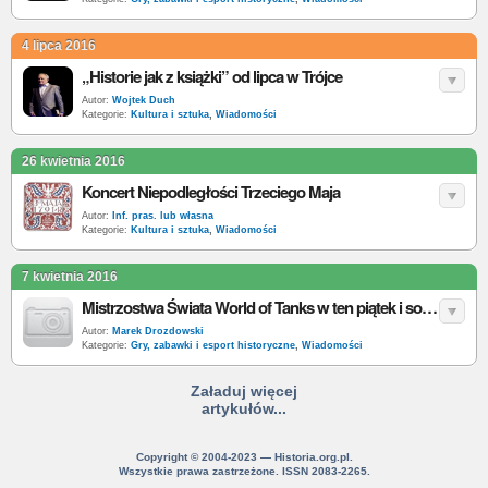
4 lipca 2016
„Historie jak z książki” od lipca w Trójce
Autor:
Wojtek Duch
Kategorie:
Kultura i sztuka
,
Wiadomości
26 kwietnia 2016
Koncert Niepodległości Trzeciego Maja
Autor:
Inf. pras. lub własna
Kategorie:
Kultura i sztuka
,
Wiadomości
7 kwietnia 2016
Mistrzostwa Świata World of Tanks w ten piątek i sobotę w Warszawie!
Autor:
Marek Drozdowski
Kategorie:
Gry, zabawki i esport historyczne
,
Wiadomości
Załaduj więcej
artykułów...
Copyright © 2004-2023 — Historia.org.pl.
Wszystkie prawa zastrzeżone. ISSN 2083-2265.