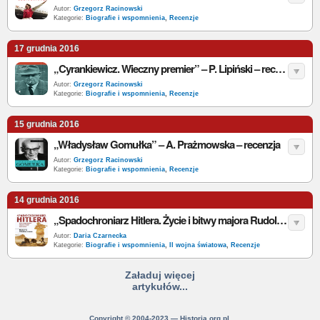
Autor:
Grzegorz Racinowski
Kategorie:
Biografie i wspomnienia
,
Recenzje
17 grudnia 2016
„Cyrankiewicz. Wieczny premier” – P. Lipiński – recenzja
Autor:
Grzegorz Racinowski
Kategorie:
Biografie i wspomnienia
,
Recenzje
15 grudnia 2016
„Władysław Gomułka” – A. Prażmowska – recenzja
Autor:
Grzegorz Racinowski
Kategorie:
Biografie i wspomnienia
,
Recenzje
14 grudnia 2016
„Spadochroniarz Hitlera. Życie i bitwy majora Rudolfa Witziga, zdobywcy fortu Eben-Emael” – G. Villahermosa – recenzja
Autor:
Daria Czarnecka
Kategorie:
Biografie i wspomnienia
,
II wojna światowa
,
Recenzje
Załaduj więcej
artykułów...
Copyright © 2004-2023 — Historia.org.pl.