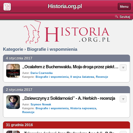
Historia.org.pl
Menu
Szukaj
Kategorie › Biografie i wspomnienia
4 stycznia 2017
„Ocalałem z Buchenwaldu. Moja droga przez piekło” – F. Whitlock, L. Gros – recenzja
Autor:
Daria Czarnecka
Kategorie:
Biografie i wspomnienia
,
II wojna światowa
,
Recenzje
2 stycznia 2017
„Dziewczyny z Solidarności” - A. Herbich - recenzja
Autor:
Szymon Nowak
Kategorie:
Biografie i wspomnienia
,
Historia najnowsza
,
Recenzje
31 grudnia 2016