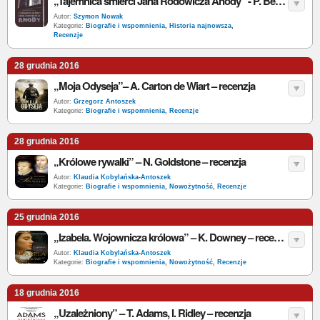
„Tajemnica śmierci Jana Rodowicza Anody” - P. Benken - recenzja
Autor:
Szymon Nowak
Kategorie:
Biografie i wspomnienia
,
Historia najnowsza
,
Recenzje
28 grudnia 2016
„Moja Odyseja”– A. Carton de Wiart – recenzja
Autor:
Grzegorz Antoszek
Kategorie:
Biografie i wspomnienia
,
Recenzje
28 grudnia 2016
„Królowe rywalki” – N. Goldstone – recenzja
Autor:
Klaudia Kobylańska-Antoszek
Kategorie:
Biografie i wspomnienia
,
Nowożytność
,
Recenzje
25 grudnia 2016
„Izabela. Wojownicza królowa” – K. Downey – recenzja
Autor:
Klaudia Kobylańska-Antoszek
Kategorie:
Biografie i wspomnienia
,
Nowożytność
,
Recenzje
18 grudnia 2016
„Uzależniony” – T. Adams, I. Ridley – recenzja