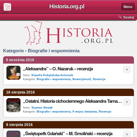
Historia.org.pl
Menu
Szukaj
Kategorie › Biografie i wspomnienia
6 września 2016
„Aleksandra” – O. Nazaruk – recenzja
Autor:
Klaudia Kobylańska-Antoszek
Kategorie:
Biografie i wspomnienia
,
Nowożytność
,
Recenzje
18 sierpnia 2016
„Ostatni. Historia cichociemnego Aleksandra Tarnawskiego ps. ‚Upłaz’” E. Marat, M. Wójcik - recenzja
Autor:
Szymon Nowak
Kategorie:
Biografie i wspomnienia
,
II wojna światowa
,
Recenzje
8 sierpnia 2016
„Świętopełk Gdański” – M. Smoliński – recenzja