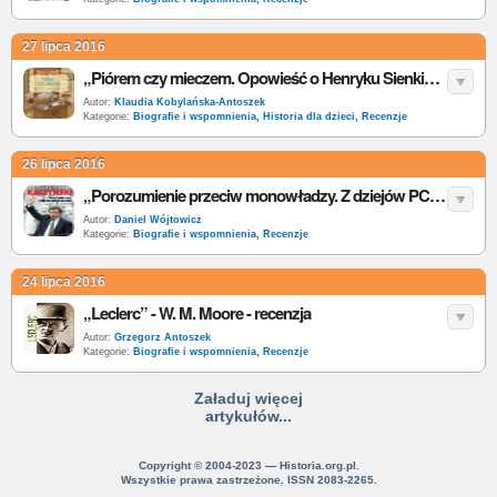
27 lipca 2016
„Piórem czy mieczem. Opowieść o Henryku Sienkiewiczu” – A. Czerwińska-Rydel – recenzja
Autor:
Klaudia Kobylańska-Antoszek
Kategorie:
Biografie i wspomnienia
,
Historia dla dzieci
,
Recenzje
26 lipca 2016
„Porozumienie przeciw monowładzy. Z dziejów PC” – J. Kaczyński – recenzja
Autor:
Daniel Wójtowicz
Kategorie:
Biografie i wspomnienia
,
Recenzje
24 lipca 2016
„Leclerc” - W. M. Moore - recenzja
Autor:
Grzegorz Antoszek
Kategorie:
Biografie i wspomnienia
,
Recenzje
Załaduj więcej
artykułów...
Copyright © 2004-2023 — Historia.org.pl.
Wszystkie prawa zastrzeżone. ISSN 2083-2265.