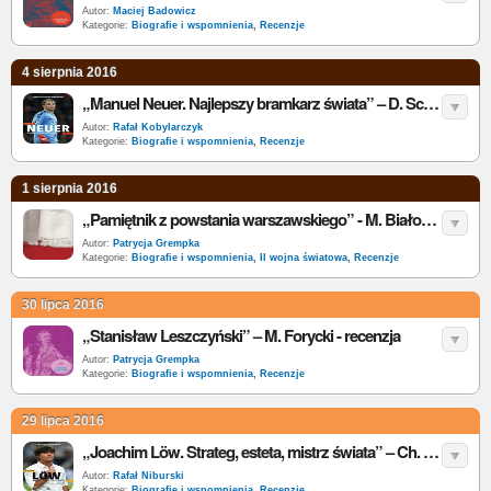
Autor:
Maciej Badowicz
Kategorie:
Biografie i wspomnienia
,
Recenzje
4 sierpnia 2016
„Manuel Neuer. Najlepszy bramkarz świata” – D. Schulze-Marmeling – recenzja
Autor:
Rafał Kobylarczyk
Kategorie:
Biografie i wspomnienia
,
Recenzje
1 sierpnia 2016
„Pamiętnik z powstania warszawskiego” - M. Białoszewski – recenzja
Autor:
Patrycja Grempka
Kategorie:
Biografie i wspomnienia
,
II wojna światowa
,
Recenzje
30 lipca 2016
„Stanisław Leszczyński” – M. Forycki - recenzja
Autor:
Patrycja Grempka
Kategorie:
Biografie i wspomnienia
,
Recenzje
29 lipca 2016
„Joachim Löw. Strateg, esteta, mistrz świata” – Ch. Bausenwein – recenzja
Autor:
Rafał Niburski
Kategorie:
Biografie i wspomnienia
,
Recenzje