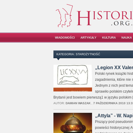
WIADOMOŚCI
ARTYKUŁY
KULTURA
NAUKA
KATEGORIA: STAROŻYTNOŚĆ
„Legion XX Valeri
Polski rynek książki hi
zagadnienia, które nie
Jednym z nich jest tem
sprawiło polskim czytel
Brytanii jest bowiem pierwszą1 w języku polskim 
AUTOR:
DAMIAN WASZAK
,
7 PAŹDZIERNIKA 2010 13:3
„Attyla” - W. Nap
Piszący pod pseudonime
powieści historycznej 