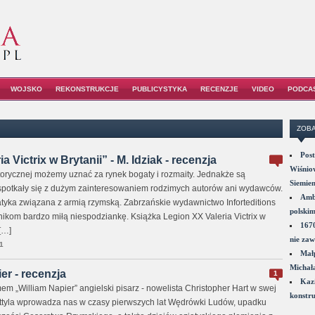
WOJSKO
REKONSTRUKCJE
PUBLICYSTYKA
RECENZJE
VIDEO
PODCA
ZOBA
Post
a Victrix w Brytanii” - M. Idziak - recenzja
Wiśniow
storycznej możemy uznać za rynek bogaty i rozmaity. Jednakże są
Siemie
 spotkały się z dużym zainteresowaniem rodzimych autorów ani wydawców.
Amba
atyka związana z armią rzymską. Zabrzańskie wydawnictwo Inforteditions
polskim
nikom bardzo miłą niespodziankę. Książka Legion XX Valeria Victrix w
1670
[…]
nie zaw
1
Małp
Michał
ier - recenzja
1
Kazi
m „William Napier” angielski pisarz - nowelista Christopher Hart w swej
konstru
Attyla wprowadza nas w czasy pierwszych lat Wędrówki Ludów, upadku