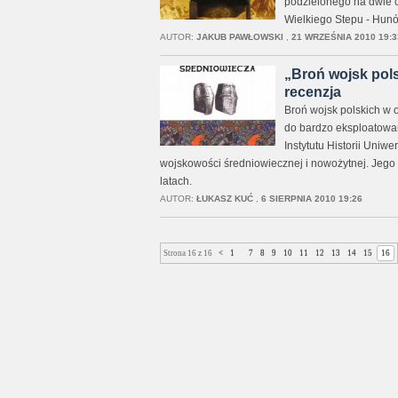
podzielonego na dwie c
Wielkiego Stepu - Hunó
AUTOR:
JAKUB PAWŁOWSKI
,
21 WRZEŚNIA 2010 19:3
„Broń wojsk pols
recenzja
Broń wojsk polskich w 
do bardzo eksploatowan
Instytutu Historii Uniw
wojskowości średniowiecznej i nowożytnej. Jego
latach.
AUTOR:
ŁUKASZ KUĆ
,
6 SIERPNIA 2010 19:26
Strona 16 z 16
<
1
...
7
8
9
10
11
12
13
14
15
16