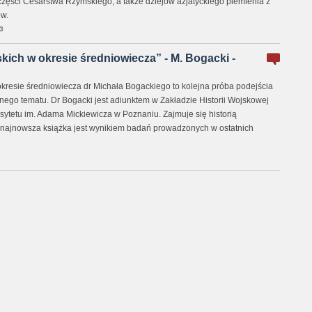
zęści Cesarstwa Rzymskiego, a także dziejów azjatyckiego plemienia z
w.
3
kich w okresie średniowiecza” - M. Bogacki -
okresie średniowiecza dr Michała Bogackiego to kolejna próba podejścia
ego tematu. Dr Bogacki jest adiunktem w Zakładzie Historii Wojskowej
ersytetu im. Adama Mickiewicza w Poznaniu. Zajmuje się historią
 najnowsza książka jest wynikiem badań prowadzonych w ostatnich