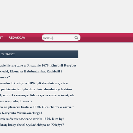
ST
REDAKCJA
CZ TAKŻE
acie historyczne w 3. sezonie 1670. Kim byli Korybut
iecki, Eleonora Habsburżanka, Radziwiłł i
nowicz?
sador Ukrainy: w UPA byli zbrodniarze, ale w
 podziemiu też była duża ilość zbrodniczych aktów
, sezon 3 - recenzja. Adamczycha rusza w świat, ale
sze wie, dokąd zmierza
a na płaszczu króla w 1670. O co chodzi w żarcie z
a Korybuta Wiśniowieckiego?
mierz Siemienowicz w serialu 1670. Kim był
ktor, który chciał wysłać chłopa na Księżyc?