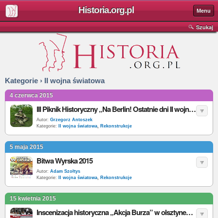
Historia.org.pl
Menu
Szukaj
Kategorie › II wojna światowa
4 czerwca 2015
III Piknik Historyczny „Na Berlin! Ostatnie dni II wojny światowej”
Autor:
Grzegorz Antoszek
Kategorie:
II wojna światowa
,
Rekonstrukcje
5 maja 2015
Bitwa Wyrska 2015
Autor:
Adam Szołtys
Kategorie:
II wojna światowa
,
Rekonstrukcje
15 kwietnia 2015
Inscenizacja historyczna „Akcja Burza” w olsztyneckim skansenie