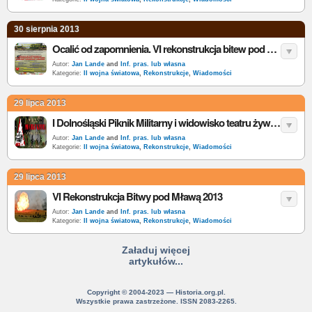
30 sierpnia 2013
Ocalić od zapomnienia. VI rekonstrukcja bitew pod Tomaszowem Lubelskim
Autor:
Jan Lande
and
Inf. pras. lub własna
Kategorie:
II wojna światowa
,
Rekonstrukcje
,
Wiadomości
29 lipca 2013
I Dolnośląski Piknik Militarny i widowisko teatru żywego „Riese -pamięci ofiar…” [program]
Autor:
Jan Lande
and
Inf. pras. lub własna
Kategorie:
II wojna światowa
,
Rekonstrukcje
,
Wiadomości
29 lipca 2013
VI Rekonstrukcja Bitwy pod Mławą 2013
Autor:
Jan Lande
and
Inf. pras. lub własna
Kategorie:
II wojna światowa
,
Rekonstrukcje
,
Wiadomości
Załaduj więcej
artykułów...
Copyright © 2004-2023 — Historia.org.pl.
Wszystkie prawa zastrzeżone. ISSN 2083-2265.