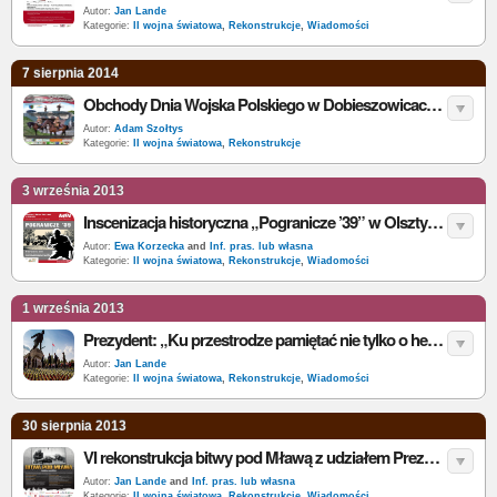
Autor:
Jan Lande
Kategorie:
II wojna światowa
,
Rekonstrukcje
,
Wiadomości
7 sierpnia 2014
Obchody Dnia Wojska Polskiego w Dobieszowicach połączona z rekostrukcją walk wrześniowych
Autor:
Adam Szołtys
Kategorie:
II wojna światowa
,
Rekonstrukcje
3 września 2013
Inscenizacja historyczna „Pogranicze ’39” w Olsztynku
Autor:
Ewa Korzecka
and
Inf. pras. lub własna
Kategorie:
II wojna światowa
,
Rekonstrukcje
,
Wiadomości
1 września 2013
Prezydent: „Ku przestrodze pamiętać nie tylko o heroizmie żołnierzy ale i klęsce państwa” - rekonstrukcja bitwy pod Mławą
Autor:
Jan Lande
Kategorie:
II wojna światowa
,
Rekonstrukcje
,
Wiadomości
30 sierpnia 2013
VI rekonstrukcja bitwy pod Mławą z udziałem Prezydenta RP już jutro
Autor:
Jan Lande
and
Inf. pras. lub własna
Kategorie:
II wojna światowa
,
Rekonstrukcje
,
Wiadomości