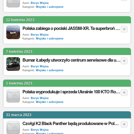
Autor:
Borys Wojna
Kategorie:
Wojsko i uzbrojenie
12 kwietnia 2023
Polska zabiega o pociski JASSM-XR. Ta superbroń ma 1900 km zasięgu
Autor:
Borys Wojna
Kategorie:
Wojsko i uzbrojenie
7 kwietnia 2023
Bumar Łabędy utworzyło centrum serwisowe dla ukraińskich czołgów T-64
Autor:
Borys Wojna
Kategorie:
Wojsko i uzbrojenie
1 kwietnia 2023
Polska wyprodukuje i sprzeda Ukrainie 100 KTO Rosomak. Zapłacą UE i USA
Autor:
Borys Wojna
Kategorie:
Wojsko i uzbrojenie
31 marca 2023
Czołgi K2 Black Panther będą produkowane w Polsce. Powstało konsorcjum
Autor:
Borys Wojna
Kategorie:
Wojsko i uzbrojenie