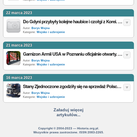
22 marca 2023
Do Gdyni przybyły kolejne haubice i czołgi z Korei. Dalsze dostawy jeszcze w tym roku
Autor:
Borys Wojna
Kategorie:
Wojsko i uzbrojenie
21 marca 2023
Garnizon Armii USA w Poznaniu oficjalnie otwarty. To pierwszy stały garnizon amerykański w Polsce
Autor:
Borys Wojna
Kategorie:
Wojsko i uzbrojenie
16 marca 2023
Stany Zjednoczone zgodziły się na sprzedaż Polsce 800 niezwykle precyzyjnych rakiet HELLFIRE
Autor:
Borys Wojna
Kategorie:
Wojsko i uzbrojenie
Załaduj więcej
artykułów...
Copyright © 2004-2023 — Historia.org.pl.
Wszystkie prawa zastrzeżone. ISSN 2083-2265.