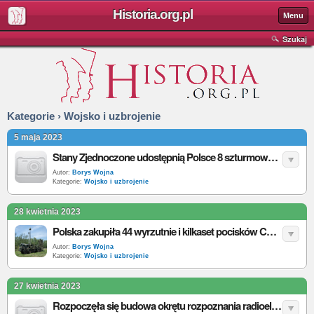
Historia.org.pl
Menu
Szukaj
Kategorie › Wojsko i uzbrojenie
5 maja 2023
Stany Zjednoczone udostępnią Polsce 8 szturmowych helikopterów Apache
Autor:
Borys Wojna
Kategorie:
Wojsko i uzbrojenie
28 kwietnia 2023
Polska zakupiła 44 wyrzutnie i kilkaset pocisków CAMM za 1,9 mld funtów
Autor:
Borys Wojna
Kategorie:
Wojsko i uzbrojenie
27 kwietnia 2023
Rozpoczęła się budowa okrętu rozpoznania radioelektronicznego Delfin dla Wojska Polskiego