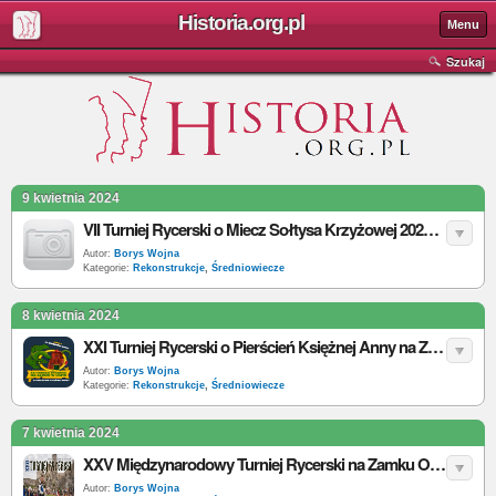
Historia.org.pl
Menu
Szukaj
9 kwietnia 2024
VII Turniej Rycerski o Miecz Sołtysa Krzyżowej 2024 - data, program, bilety
Autor:
Borys Wojna
Kategorie:
Rekonstrukcje
,
Średniowiecze
8 kwietnia 2024
XXI Turniej Rycerski o Pierścień Księżnej Anny na Zamku w Liwie 2024 - data, program, bilety
Autor:
Borys Wojna
Kategorie:
Rekonstrukcje
,
Średniowiecze
7 kwietnia 2024
XXV Międzynarodowy Turniej Rycerski na Zamku Ogrodzieniec 2024 - data, program, bilety
Autor:
Borys Wojna