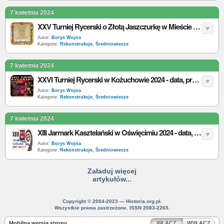
7 kwietnia 2024
XXV Turniej Rycerski o Złotą Jaszczurkę w Mieście Zakochanych 2024 - data, program, bilety
Autor:
Borys Wojna
Kategorie:
Rekonstrukcje
,
Średniowiecze
7 kwietnia 2024
XXVI Turniej Rycerski w Kożuchowie 2024 - data, program, bilety
Autor:
Borys Wojna
Kategorie:
Rekonstrukcje
,
Średniowiecze
7 kwietnia 2024
XIII Jarmark Kasztelański w Oświęcimiu 2024 - data, program, bilety
Autor:
Borys Wojna
Kategorie:
Rekonstrukcje
,
Średniowiecze
Załaduj więcej
artykułów...
Copyright © 2004-2023 — Historia.org.pl.
Wszystkie prawa zastrzeżone. ISSN 2083-2265.
Mobilna wersja strony
WŁĄCZ
WYŁĄCZ