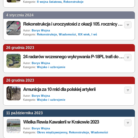
Kategorie:
II wojna światowa
,
Rekonstrukcje
4 stycznia 2024
Rekonstrukcja i uroczystości z okazji 105. rocznicy zdobycia Ławicy przez powstańców wielkopolskich
Autor:
Borys Wojna
Kategorie:
Rekonstrukcje
,
Wiadomości
,
XIX wiek, I wś
26 grudnia 2023
24 radarów wczesnego wykrywania P-18PL trafi do Wojska Polskiego
Autor:
Borys Wojna
Kategorie:
Wojsko i uzbrojenie
26 grudnia 2023
Amunicja za 10 mld dla polskiej artylerii
Autor:
Borys Wojna
Kategorie:
Wojsko i uzbrojenie
11 października 2023
Wielka Rewia Kawalerii w Krakowie 2023
Autor:
Borys Wojna
Kategorie:
Okres międzywojenny
,
Rekonstrukcje
,
Wiadomości