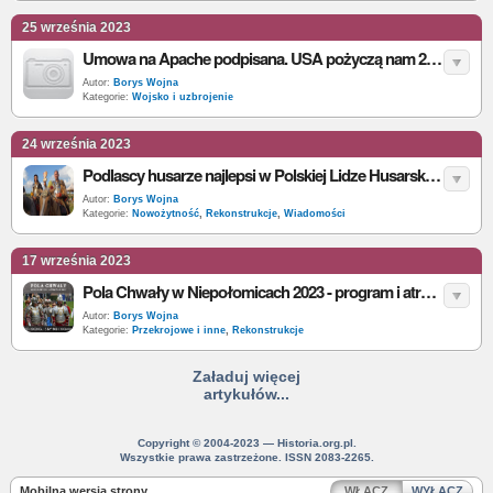
25 września 2023
Umowa na Apache podpisana. USA pożyczą nam 2 miliardy dolarów
Autor:
Borys Wojna
Kategorie:
Wojsko i uzbrojenie
24 września 2023
Podlascy husarze najlepsi w Polskiej Lidze Husarskiej 2023
Autor:
Borys Wojna
Kategorie:
Nowożytność
,
Rekonstrukcje
,
Wiadomości
17 września 2023
Pola Chwały w Niepołomicach 2023 - program i atrakcje
Autor:
Borys Wojna
Kategorie:
Przekrojowe i inne
,
Rekonstrukcje
Załaduj więcej
artykułów...
Copyright © 2004-2023 — Historia.org.pl.
Wszystkie prawa zastrzeżone. ISSN 2083-2265.
Mobilna wersja strony
WŁĄCZ
WYŁĄCZ