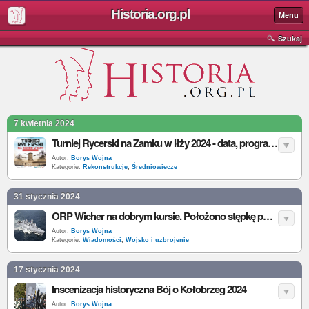
Historia.org.pl
Menu
Szukaj
7 kwietnia 2024
Turniej Rycerski na Zamku w Iłży 2024 - data, program, bilety
Autor:
Borys Wojna
Kategorie:
Rekonstrukcje
,
Średniowiecze
31 stycznia 2024
ORP Wicher na dobrym kursie. Położono stępkę pod nowoczesną fregatę MIECZNIK
Autor:
Borys Wojna
Kategorie:
Wiadomości
,
Wojsko i uzbrojenie
17 stycznia 2024
Inscenizacja historyczna Bój o Kołobrzeg 2024
Autor:
Borys Wojna