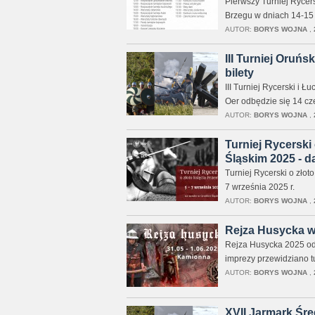
Pierwszy Turniej Rycer
Brzegu w dniach 14-15 
AUTOR:
BORYS WOJNA
,
III Turniej Oruńs
bilety
III Turniej Rycerski i
Oer odbędzie się 14 cz
AUTOR:
BORYS WOJNA
,
Turniej Rycerski
Śląskim 2025 - da
Turniej Rycerski o zło
7 września 2025 r.
AUTOR:
BORYS WOJNA
,
Rejza Husycka w 
Rejza Husycka 2025 od
imprezy przewidziano t
AUTOR:
BORYS WOJNA
,
XVII Jarmark Śr