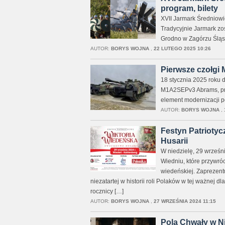
program, bilety
XVII Jarmark Średniow
Tradycyjnie Jarmark z
Grodno w Zagórzu Śląs
AUTOR:
BORYS WOJNA
,
22 LUTEGO 2025 10:26
Pierwsze czołgi
18 stycznia 2025 roku 
M1A2SEPv3 Abrams, prz
element modernizacji po
AUTOR:
BORYS WOJNA
,
Festyn Patriotyc
Husarii
W niedzielę, 29 wrześn
Wiedniu, które przywróc
wiedeńskiej. Zaprezentu
niezatartej w historii roli Polaków w tej ważnej d
rocznicy […]
AUTOR:
BORYS WOJNA
,
27 WRZEŚNIA 2024 11:15
Pola Chwały w Ni