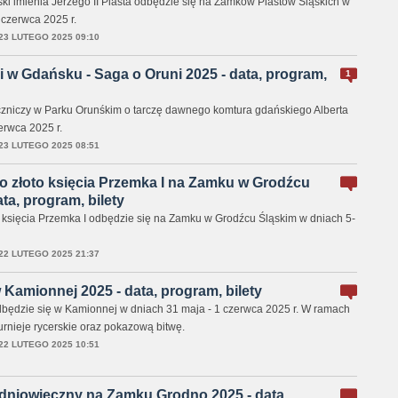
ski imienia Jerzego II Piasta odbędzie się na Zamków Piastów Śląskich w
czerwca 2025 r.
23 LUTEGO 2025 09:10
ki w Gdańsku - Saga o Oruni 2025 - data, program,
1
 Łuczniczy w Parku Orunśkim o tarczę dawnego komtura gdańskiego Alberta
erwca 2025 r.
23 LUTEGO 2025 08:51
 o złoto księcia Przemka I na Zamku w Grodźcu
ta, program, bilety
to księcia Przemka I odbędzie się na Zamku w Grodźcu Śląskim w dniach 5-
22 LUTEGO 2025 21:37
Kamionnej 2025 - data, program, bilety
będzie się w Kamionnej w dniach 31 maja - 1 czerwca 2025 r. W ramach
urnieje rycerskie oraz pokazową bitwę.
22 LUTEGO 2025 10:51
edniowieczny na Zamku Grodno 2025 - data,