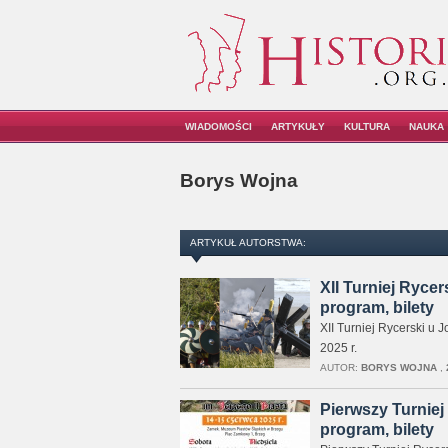
WIADOMOŚCI
ARTYKUŁY
KULTURA
NAUKA
Borys Wojna
ARTYKUŁ AUTORSTWA:
XII Turniej Ryce
program, bilety
XII Turniej Rycerski u
2025 r.
AUTOR:
BORYS WOJNA
,
Pierwszy Turniej 
program, bilety