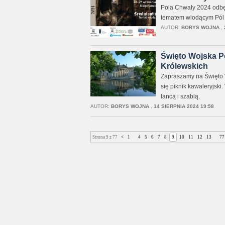
Pola Chwały 2024 odbęd
tematem wiodącym Pól 
AUTOR:
BORYS WOJNA
,
Święto Wojska Po
Królewskich
Zapraszamy na Święto W
się piknik kawaleryjski
lancą i szablą.
AUTOR:
BORYS WOJNA
,
14 SIERPNIA 2024 19:58
Strona 9 z 77
<
1
...
4
5
6
7
8
9
10
11
12
13
...
77