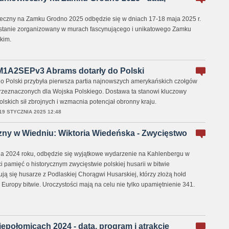
ieczny na Zamku Grodno 2025 odbędzie się w dniach 17-18 maja 2025 r.
ostanie zorganizowany w murach fascynującego i unikatowego Zamku
kim.
 M1A2SEPv3 Abrams dotarły do Polski
do Polski przybyła pierwsza partia najnowszych amerykańskich czołgów
eznaczonych dla Wojska Polskiego. Dostawa ta stanowi kluczowy
lskich sił zbrojnych i wzmacnia potencjał obronny kraju.
19 STYCZNIA 2025 12:48
zny w Wiedniu: Wiktoria Wiedeńska - Zwycięstwo
ia 2024 roku, odbędzie się wyjątkowe wydarzenie na Kahlenbergu w
i pamięć o historycznym zwycięstwie polskiej husarii w bitwie
ją się husarze z Podlaskiej Chorągwi Husarskiej, którzy złożą hołd
la Europy bitwie. Uroczystości mają na celu nie tylko upamiętnienie 341.
epołomicach 2024 - data, program i atrakcje