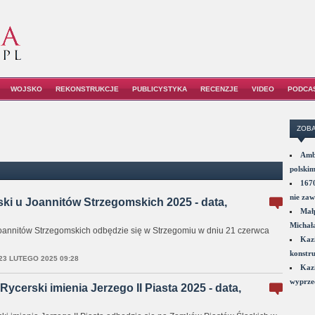
WOJSKO
REKONSTRUKCJE
PUBLICYSTYKA
RECENZJE
VIDEO
PODCA
ZOBA
Amba
polskim
1670
nie zaw
rski u Joannitów Strzegomskich 2025 - data,
Małp
Michał
 Joannitów Strzegomskich odbędzie się w Strzegomiu w dniu 21 czerwca
Kazi
konstru
23 LUTEGO 2025 09:28
Kazi
wyprzed
Rycerski imienia Jerzego II Piasta 2025 - data,