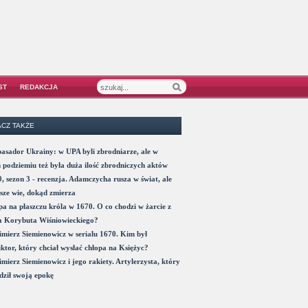
ST
REDAKCJA
CZ TAKŻE
sador Ukrainy: w UPA byli zbrodniarze, ale w
 podziemiu też była duża ilość zbrodniczych aktów
, sezon 3 - recenzja. Adamczycha rusza w świat, ale
sze wie, dokąd zmierza
a na płaszczu króla w 1670. O co chodzi w żarcie z
a Korybuta Wiśniowieckiego?
mierz Siemienowicz w serialu 1670. Kim był
ktor, który chciał wysłać chłopa na Księżyc?
mierz Siemienowicz i jego rakiety. Artylerzysta, który
ził swoją epokę