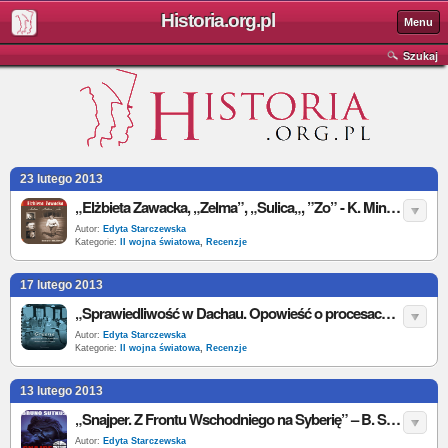
Historia.org.pl
Menu
Szukaj
23 lutego 2013
„Elżbieta Zawacka, „Zelma”, „Sulica„, ”Zo” - K. Minczykowska - recenzja
Autor:
Edyta Starczewska
Kategorie:
II wojna światowa
,
Recenzje
17 lutego 2013
„Sprawiedliwość w Dachau. Opowieść o procesach nazistów” – J. M. Greene – recenzja
Autor:
Edyta Starczewska
Kategorie:
II wojna światowa
,
Recenzje
13 lutego 2013
„Snajper. Z Frontu Wschodniego na Syberię” – B. Sutkus – recenzja
Autor:
Edyta Starczewska