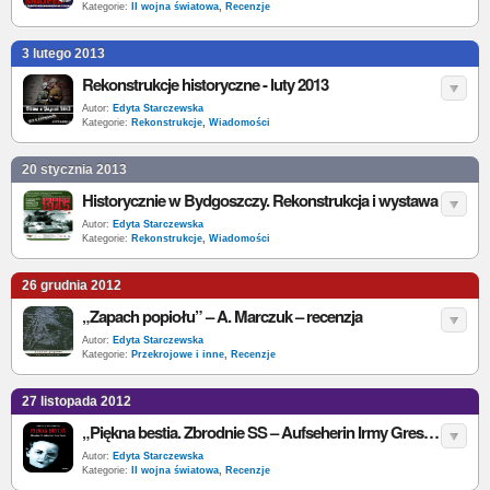
Kategorie:
II wojna światowa
,
Recenzje
3 lutego 2013
Rekonstrukcje historyczne - luty 2013
Autor:
Edyta Starczewska
Kategorie:
Rekonstrukcje
,
Wiadomości
20 stycznia 2013
Historycznie w Bydgoszczy. Rekonstrukcja i wystawa
Autor:
Edyta Starczewska
Kategorie:
Rekonstrukcje
,
Wiadomości
26 grudnia 2012
„Zapach popiołu” – A. Marczuk – recenzja
Autor:
Edyta Starczewska
Kategorie:
Przekrojowe i inne
,
Recenzje
27 listopada 2012
„Piękna bestia. Zbrodnie SS – Aufseherin Irmy Grese”– D. P. Brown – recenzja
Autor:
Edyta Starczewska
Kategorie:
II wojna światowa
,
Recenzje