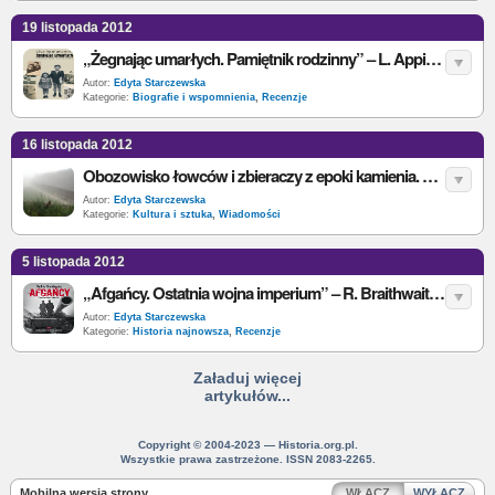
19 listopada 2012
„Żegnając umarłych. Pamiętnik rodzinny” – L. Appignanesi – recenzja
Autor:
Edyta Starczewska
Kategorie:
Biografie i wspomnienia
,
Recenzje
16 listopada 2012
Obozowisko łowców i zbieraczy z epoki kamienia. Nowy projekt Muzeum Archeologicznego w Biskupinie
Autor:
Edyta Starczewska
Kategorie:
Kultura i sztuka
,
Wiadomości
5 listopada 2012
„Afgańcy. Ostatnia wojna imperium” – R. Braithwaite– recenzja
Autor:
Edyta Starczewska
Kategorie:
Historia najnowsza
,
Recenzje
Załaduj więcej
artykułów...
Copyright © 2004-2023 — Historia.org.pl.
Wszystkie prawa zastrzeżone. ISSN 2083-2265.
Mobilna wersja strony
WŁĄCZ
WYŁĄCZ