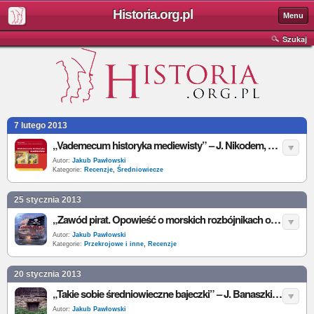
Historia.org.pl
Menu
Szukaj
7 lutego 2013
„Vademecum historyka mediewisty” – J. Nikodem, D.A. Sikorski (red.) – recenzja
Autor:
Jakub Pawłowski
Kategorie:
Recenzje
,
Średniowiecze
25 stycznia 2013
„Zawód pirat. Opowieść o morskich rozbójnikach od epoki brązu do ery atomu” - M. Perzyński – recenzja
Autor:
Jakub Pawłowski
Kategorie:
Przekrojowe i inne
,
Recenzje
20 stycznia 2013
„Takie sobie średniowieczne bajeczki” – J. Banaszkiewicz – recenzja
Autor:
Jakub Pawłowski