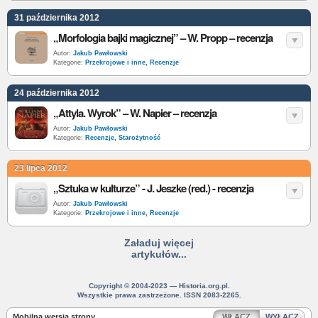
31 października 2012
„Morfologia bajki magicznej” – W. Propp – recenzja
Autor:
Jakub Pawłowski
Kategorie:
Przekrojowe i inne
,
Recenzje
24 października 2012
„Attyla. Wyrok” – W. Napier – recenzja
Autor:
Jakub Pawłowski
Kategorie:
Recenzje
,
Starożytność
23 lipca 2012
„Sztuka w kulturze” - J. Jeszke (red.) - recenzja
Autor:
Jakub Pawłowski
Kategorie:
Przekrojowe i inne
,
Recenzje
Załaduj więcej
artykułów...
Copyright © 2004-2023 — Historia.org.pl.
Wszystkie prawa zastrzeżone. ISSN 2083-2265.
Mobilna wersja strony
WŁĄCZ
WYŁĄCZ