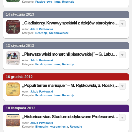
Kategorie:
Przekrojowe i inne
,
Recenzje
14 stycznia 2013
„Gladiatorzy. Krwawy spektakl z dziejów starożytnego Rzymu” – K. Nosow – recenzja
Autor:
Jakub Pawłowski
Kategorie:
Recenzje
,
Średniowiecze
13 stycznia 2013
„Pierwsze wieki monarchii piastowskiej” – G. Labuda – recenzja
Autor:
Jakub Pawłowski
Kategorie:
Przekrojowe i inne
,
Recenzje
16 grudnia 2012
„Populi terrae marisque” – M. Rębkowski, S. Rosik (red.) – recenzja
Autor:
Jakub Pawłowski
Kategorie:
Przekrojowe i inne
,
Recenzje
18 listopada 2012
„Historicae viae. Studium dedykowane Profesorowi Lechowi A. Tyszkiewiczowi z okazji 55-lecia pracy naukowej” – M. Goliński, S. Rosik (red.) – recenzja
Autor:
Jakub Pawłowski
Kategorie:
Biografie i wspomnienia
,
Recenzje