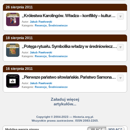
26 sierpnia 2011
„Królestwa Karolingów. Władza – konflikty – kultura 751-987” – R. McKitterick - recenzja
Autor:
Jakub Pawłowski
Kategorie:
Recenzje
,
Średniowiecze
18 sierpnia 2011
„Potęga rytuału. Symbolika władzy w średniowieczu” - G. Althoff - recenzja
Autor:
Jakub Pawłowski
Kategorie:
Recenzje
,
Średniowiecze
16 sierpnia 2011
„Pierwsze państwo słowiańskie. Państwo Samona” - G. Labuda - recenzja
Autor:
Jakub Pawłowski
Kategorie:
Recenzje
,
Średniowiecze
Załaduj więcej
artykułów...
Copyright © 2004-2023 — Historia.org.pl.
Wszystkie prawa zastrzeżone. ISSN 2083-2265.
Mobilna wersja strony
WŁĄCZ
WYŁĄCZ