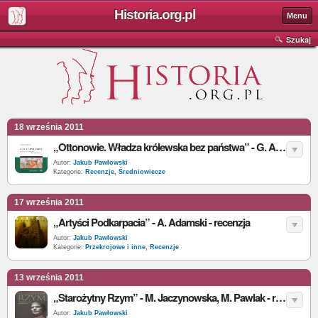
Historia.org.pl
Menu
Szukaj
18 września 2011
„Ottonowie. Władza królewska bez państwa” - G. Althoff - recenzja
Autor:
Jakub Pawłowski
Kategorie:
Recenzje
,
Średniowiecze
17 września 2011
„Artyści Podkarpacia” - A. Adamski - recenzja
Autor:
Jakub Pawłowski
Kategorie:
Przekrojowe i inne
,
Recenzje
13 września 2011
„Starożytny Rzym” - M. Jaczynowska, M. Pawlak - recenzja
Autor:
Jakub Pawłowski