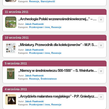
Kategorie:
Recenzje
,
Starożytność
11 września 2011
„Archeologia Polski wczesnośredniowiecznej...” – A. Buko - recenzja
Autor:
Jakub Pawłowski
Kategorie:
Przekrojowe i inne
,
Recenzje
10 września 2011
„Miniatury. Przewodnik dla kolekcjonerów” - M.P. Smolarek – recenzja
Autor:
Jakub Pawłowski
Kategorie:
Przekrojowe i inne
,
Recenzje
5 września 2011
„Niemcy w średniowieczu 500-1500” – S. Weinfurter – recenzja
Autor:
Jakub Pawłowski
Kategorie:
Recenzje
,
Średniowiecze
4 września 2011
„Arcydzieła malarstwa rosyjskiego” - P.P. Gniedycz - recenzja
Autor:
Jakub Pawłowski
Kategorie:
Przekrojowe i inne
,
Recenzje