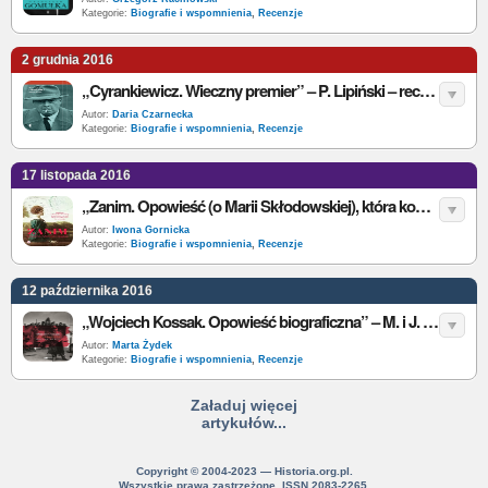
Kategorie:
Biografie i wspomnienia
,
Recenzje
2 grudnia 2016
„Cyrankiewicz. Wieczny premier” – P. Lipiński – recenzja
Autor:
Daria Czarnecka
Kategorie:
Biografie i wspomnienia
,
Recenzje
17 listopada 2016
„Zanim. Opowieść (o Marii Skłodowskiej), która kończy się tam, gdzie wszystkie inne się zaczynają” - K. Zyskowska-Ignaciak - recenzja
Autor:
Iwona Gornicka
Kategorie:
Biografie i wspomnienia
,
Recenzje
12 października 2016
„Wojciech Kossak. Opowieść biograficzna” – M. i J. Łozińscy – recenzja
Autor:
Marta Żydek
Kategorie:
Biografie i wspomnienia
,
Recenzje
Załaduj więcej
artykułów...
Copyright © 2004-2023 — Historia.org.pl.
Wszystkie prawa zastrzeżone. ISSN 2083-2265.