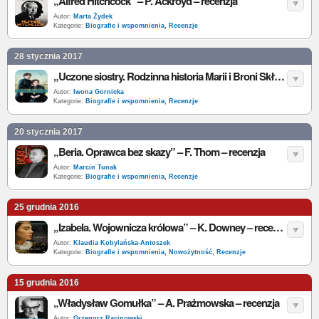
„Alfred Hitchcock” – P. Ackroyd – recenzja
Autor:
Marta Żydek
Kategorie:
Biografie i wspomnienia
,
Recenzje
28 stycznia 2017
„Uczone siostry. Rodzinna historia Marii i Broni Skłodowskich” – N. Henry – recenzja
Autor:
Iwona Gornicka
Kategorie:
Biografie i wspomnienia
,
Recenzje
20 stycznia 2017
„Beria. Oprawca bez skazy” – F. Thom – recenzja
Autor:
Marcin Tunak
Kategorie:
Biografie i wspomnienia
,
Recenzje
25 grudnia 2016
„Izabela. Wojownicza królowa” – K. Downey – recenzja
Autor:
Klaudia Kobylańska-Antoszek
Kategorie:
Biografie i wspomnienia
,
Nowożytność
,
Recenzje
15 grudnia 2016
„Władysław Gomułka” – A. Prażmowska – recenzja
Autor:
Grzegorz Racinowski