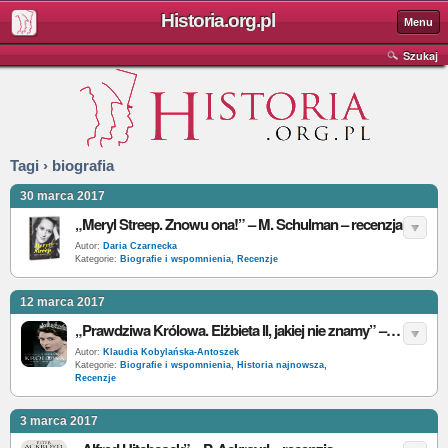
Historia.org.pl
Menu
Szukaj
Tagi › biografia
30 marca 2017
„Meryl Streep. Znowu ona!” – M. Schulman – recenzja
Autor:
Daria Czarnecka
Kategorie:
Biografie i wspomnienia
,
Recenzje
12 marca 2017
„Prawdziwa Królowa. Elżbieta II, jakiej nie znamy” – A. Marr – recenzja
Autor:
Klaudia Kobylańska-Antoszek
Kategorie:
Biografie i wspomnienia
,
Historia najnowsza
,
Recenzje
3 marca 2017