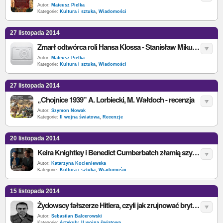
Autor:
Mateusz Pielka
Kategorie:
Kultura i sztuka
,
Wiadomości
27 listopada 2014
Zmarł odtwórca roli Hansa Klossa - Stanisław Mikulski
Autor:
Mateusz Pielka
Kategorie:
Kultura i sztuka
,
Wiadomości
27 listopada 2014
„Chojnice 1939” A. Lorbiecki, M. Wałdoch - recenzja
Autor:
Szymon Nowak
Kategorie:
II wojna światowa
,
Recenzje
20 listopada 2014
Keira Knightley i Benedict Cumberbatch złamią szyfry Enigmy
Autor:
Katarzyna Kocieniewska
Kategorie:
Kultura i sztuka
,
Wiadomości
15 listopada 2014
Żydowscy fałszerze Hitlera, czyli jak zrujnować brytyjską gospodarkę
Autor:
Sebastian Balcerowski
Kategorie:
Artykuły
,
II wojna światowa