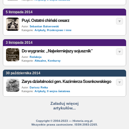
5 listopada 2014
Puyi. Ostatni chiński cesarz
Autor:
Sebastian Balcerowski
Kategorie:
Artykuły
,
Przekrojowe i inne
3 listopada 2014
Do wygrania: „Najwierniejszy sojusznik”
Autor:
Redakcja
Kategorie:
Aktualne
,
Konkursy
30 października 2014
Zarys działalności gen. Kazimierza Sosnkowskiego
Autor:
Dariusz Retka
Kategorie:
Artykuły
,
II wojna światowa
Załaduj więcej
artykułów...
Copyright © 2004-2023 — Historia.org.pl.
Wszystkie prawa zastrzeżone. ISSN 2083-2265.