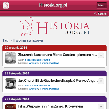
Historia.org.pl
Menu
Szukaj
Tagi › II wojna światowa
10 grudnia 2014
Zburzenie klasztoru na Monte Cassino - plama na honorze aliantów
Autor:
Sebastian Balcerowski
Kategorie:
Artykuły
,
II wojna światowa
29 listopada 2014
Jak Churchill i de Gaulle chcieli rządzić Franko-Anglią: unia w 1940 r.
Autor:
Sebastian Balcerowski
Kategorie:
Artykuły
,
II wojna światowa
27 listopada 2014
Film „Wujowie i inni” na Zamku Królewskim