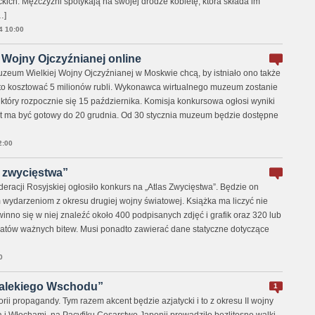
kich. Mężczyźni spotykają na swojej drodze kobietę, która składa im
…]
4 10:00
Wojny Ojczyźnianej online
eum Wielkiej Wojny Ojczyźnianej w Moskwie chcą, by istniało ono także
a to kosztować 5 milionów rubli. Wykonawca wirtualnego muzeum zostanie
który rozpocznie się 15 października. Komisja konkursowa ogłosi wyniki
kt ma być gotowy do 20 grudnia. Od 30 stycznia muzeum będzie dostępne
2:00
s zwycięstwa”
deracji Rosyjskiej ogłosiło konkurs na „Atlas Zwycięstwa”. Będzie on
ydarzeniom z okresu drugiej wojny światowej. Książka ma liczyć nie
winno się w niej znaleźć około 400 podpisanych zdjęć i grafik oraz 320 lub
atów ważnych bitew. Musi ponadto zawierać dane statyczne dotyczące
0
Dalekiego Wschodu”
1
ii propagandy. Tym razem akcent będzie azjatycki i to z okresu II wojny