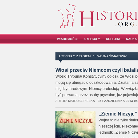
WIADOMOŚCI
ARTYKUŁY
KULTURA
NAUKA
ARTYKUŁY Z TAGIEM:: "II WOJNA ŚWIATOWA"
Włosi przeciw Niemcom czyli batal
Włoski Trybunał Konstytucyjny ogłosił, że Włosi 
mogą się ubiegać o odszkodowania. Działania s
międzynarodowym. Niemcy protestują. W związku 
być pozwana przez osoby prywatne, już pojawiaj
AUTOR:
MATEUSZ PIELKA
,
25 PAŹDZIERNIKA 2014 05
„Ziemie Niczyje”
Wojna to nie tylko śmier
nieszczęściu. Niekonie
jednostki. Ziemie Niczy