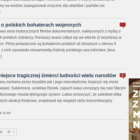
zony na wodzie zaangażował znaczne siły aliantów i państw osi.
0
y o polskich bohaterach wojennych
nowa seria historycznych filmów dokumentalnych, nakręconych z myślą o
 polskich żołnierzy. Pierwszy seans odbył się we wtorek (2 września) w
on. Filmy poświęcone są bohaterom polskich sił zbrojnych z okresu II
 z nich opowiada niesamowitą historię polskiego asa lotnictwa Jana
]
ejsce tragicznej śmierci ludności wielu narodów
1
y zarówno przez turystów jak i jego mieszkańców, kojarzyć się może
Wawel, Sukiennice, urokliwy Rynek, zapach kawy unoszący się nad Starym
lturowego miasta tętniącego życiem. Łatwo przeoczyć, że zaledwie kilka
zych atrakcji Krakowa, znajdował się niegdyś obóz koncentracyjny.
4 11:00
25
...
27
>