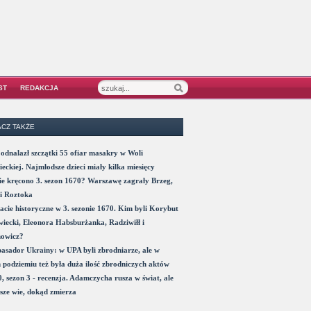
ST
REDAKCJA
CZ TAKŻE
odnalazł szczątki 55 ofiar masakry w Woli
eckiej. Najmłodsze dzieci miały kilka miesięcy
e kręcono 3. sezon 1670? Warszawę zagrały Brzeg,
i Roztoka
acie historyczne w 3. sezonie 1670. Kim byli Korybut
iecki, Eleonora Habsburżanka, Radziwiłł i
nowicz?
sador Ukrainy: w UPA byli zbrodniarze, ale w
 podziemiu też była duża ilość zbrodniczych aktów
, sezon 3 - recenzja. Adamczycha rusza w świat, ale
sze wie, dokąd zmierza