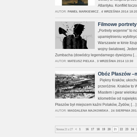
Atlantyku. Konflikt toc
AUTOR:
PAWEŁ MARKIEWICZ
,
4 WRZEŚNIA 2014 18:2
Filmowe portret
„Portrety wojenne” to 
upamiętnieniu wybitnych
Warszawie w kinie Ilzuj
wojny światowej. Jeden
Zumbacha (dowódcy legendarnego dywizjonu […
AUTOR:
MATEUSZ PIELKA
,
3 WRZEŚNIA 2014 13:30
Obóz Płaszów –mi
Piękny Kraków, ukochan
przeróżnie. Kraków to 
Miastem i gwar wieloku
kilometrów od najwięks
Płaszów był miejscem kaźni Polaków, Żydów, […]
AUTOR:
MAGDALENA MAJKOWSKA
,
24 SIERPNIA 201
Strona 21 z 27
<
1
...
16
17
18
19
20
21
22
23
24