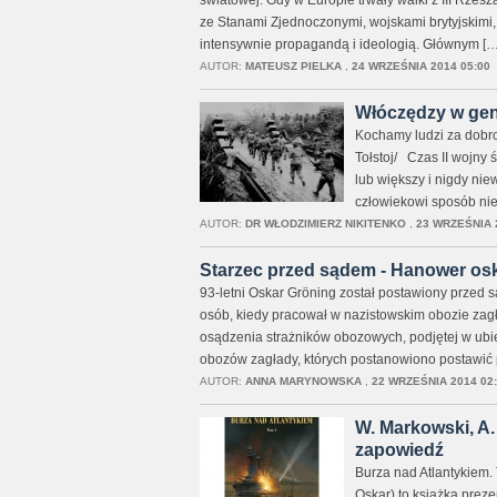
światowej. Gdy w Europie trwały walki z III Rzes
ze Stanami Zjednoczonymi, wojskami brytyjskimi, 
intensywnie propagandą i ideologią. Głównym […
AUTOR:
MATEUSZ PIELKA
,
24 WRZEŚNIA 2014 05:00
Włóczędzy w ge
Kochamy ludzi za dobro,
Tołstoj/ Czas II wojny
lub większy i nigdy ni
człowiekowi sposób nie
AUTOR:
DR WŁODZIMIERZ NIKITENKO
,
23 WRZEŚNIA 
Starzec przed sądem - Hanower osk
93-letni Oskar Gröning został postawiony przed
osób, kiedy pracował w nazistowskim obozie zagła
osądzenia strażników obozowych, podjętej w ubie
obozów zagłady, których postanowiono postawić
AUTOR:
ANNA MARYNOWSKA
,
22 WRZEŚNIA 2014 02
W. Markowski, A.
zapowiedź
Burza nad Atlantykiem
Oskar) to książka preze