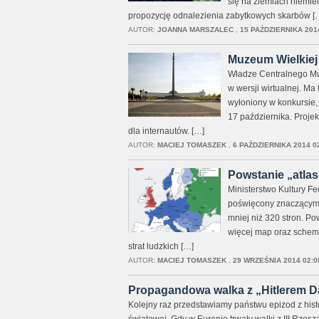
się na ziemiach niemiec
propozycję odnalezienia zabytkowych skarbów [
AUTOR:
JOANNA MARSZALEC
,
15 PAŹDZIERNIKA 201
Muzeum Wielkiej 
Władze Centralnego Muz
w wersji wirtualnej. M
wyłoniony w konkursie, 
17 października. Proje
dla internautów. […]
AUTOR:
MACIEJ TOMASZEK
,
6 PAŹDZIERNIKA 2014 0
Powstanie „atla
Ministerstwo Kultury Fe
poświęcony znaczącym w
mniej niż 320 stron. Po
więcej map oraz schem
strat ludzkich […]
AUTOR:
MACIEJ TOMASZEK
,
29 WRZEŚNIA 2014 02:0
Propagandowa walka z „Hitlerem 
Kolejny raz przedstawiamy państwu epizod z histor