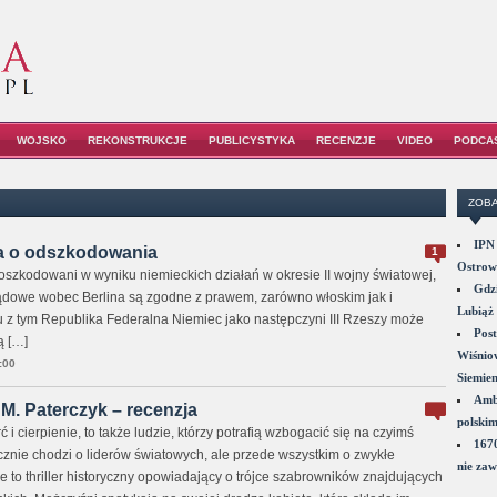
WOJSKO
REKONSTRUKCJE
PUBLICYSTYKA
RECENZJE
VIDEO
PODCA
ZOBA
IPN 
ia o odszkodowania
1
Ostrowi
poszkodowani w wyniku niemieckich działań w okresie II wojny światowej,
Gdzi
ądowe wobec Berlina są zgodne z prawem, zarówno włoskim jak i
Lubiąż 
z tym Republika Federalna Niemiec jako następczyni III Rzeszy może
Post
ą […]
Wiśniow
:00
Siemie
Amba
 M. Paterczyk – recenzja
polskim
ć i cierpienie, to także ludzie, którzy potrafią wzbogacić się na czyimś
1670
cznie chodzi o liderów światowych, ale przede wszystkim o zwykłe
nie zaw
je to thriller historyczny opowiadający o trójce szabrowników znajdujących