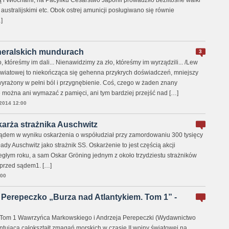
zą i Włochami, na Pacyfiku Cesarstwo Japonii prowadziło bezlitosne walki
australijskimi etc. Obok ostrej amunicji posługiwano się równie
]
neralskich mundurach
3
 któreśmy im dali... Nienawidzimy za zło, któreśmy im wyrządzili... /Lew
 światowej to niekończąca się gehenna przykrych doświadczeń, mniejszy
ewyrażony w pełni ból i przygnębienie. Coś, czego w żaden znany
 można ani wymazać z pamięci, ani tym bardziej przejść nad […]
2014 12:00
arża strażnika Auschwitz
 sądem w wyniku oskarżenia o współudział przy zamordowaniu 300 tysięcy
dy Auschwitz jako strażnik SS. Oskarżenie to jest częścią akcji
głym roku, a sam Oskar Gröning jednym z około trzydziestu strażników
 przed sądem1. […]
:00
 Perepeczko „Burza nad Atlantykiem. Tom 1” -
. Tom 1 Wawrzyńca Markowskiego i Andrzeja Perepeczki (Wydawnictwo
ntująca całokształt zmagań morskich w czasie II wojny światowej na