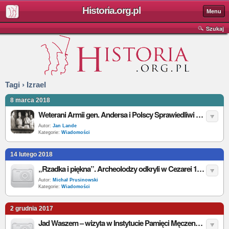
Historia.org.pl
Menu
Szukaj
Tagi › Izrael
8 marca 2018
Weterani Armii gen. Andersa i Polscy Sprawiedliwi Wśród Narodów Świata pojadą do Izraela
Autor:
Jan Lande
Kategorie:
Wiadomości
14 lutego 2018
„Rzadka i piękna”. Archeolodzy odkryli w Cezarei 1800-latnią mozaikę
Autor:
Michał Prusinowski
Kategorie:
Wiadomości
2 grudnia 2017
Jad Waszem – wizyta w Instytucie Pamięci Męczenników i Bohaterów Holokaustu w Jerozolimie