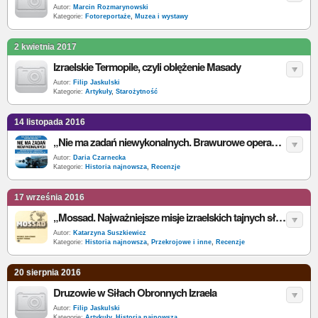
Autor:
Marcin Rozmarynowski
Kategorie:
Fotoreportaże
,
Muzea i wystawy
2 kwietnia 2017
Izraelskie Termopile, czyli oblężenie Masady
Autor:
Filip Jaskulski
Kategorie:
Artykuły
,
Starożytność
14 listopada 2016
„Nie ma zadań niewykonalnych. Brawurowe operacje izraelskich sił specjalnych” – M. Bar-Zohar, N. Mishal – recenzja
Autor:
Daria Czarnecka
Kategorie:
Historia najnowsza
,
Recenzje
17 września 2016
„Mossad. Najważniejsze misje izraelskich tajnych służb” – M. Bar-Zohar, N. Mishal –recenzja
Autor:
Katarzyna Suszkiewicz
Kategorie:
Historia najnowsza
,
Przekrojowe i inne
,
Recenzje
20 sierpnia 2016
Druzowie w Siłach Obronnych Izraela
Autor:
Filip Jaskulski
Kategorie:
Artykuły
,
Historia najnowsza