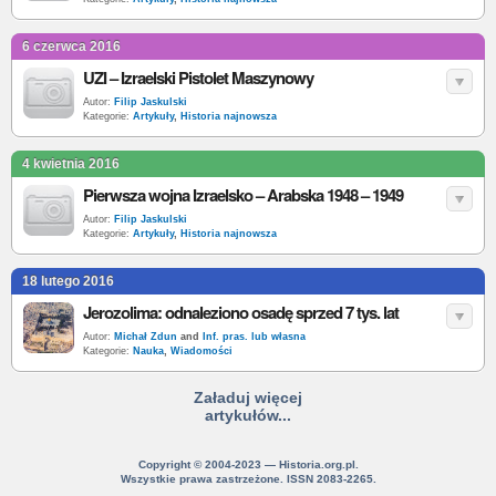
6 czerwca 2016
UZI – Izraelski Pistolet Maszynowy
Autor:
Filip Jaskulski
Kategorie:
Artykuły
,
Historia najnowsza
4 kwietnia 2016
Pierwsza wojna Izraelsko – Arabska 1948 – 1949
Autor:
Filip Jaskulski
Kategorie:
Artykuły
,
Historia najnowsza
18 lutego 2016
Jerozolima: odnaleziono osadę sprzed 7 tys. lat
Autor:
Michał Zdun
and
Inf. pras. lub własna
Kategorie:
Nauka
,
Wiadomości
Załaduj więcej
artykułów...
Copyright © 2004-2023 — Historia.org.pl.
Wszystkie prawa zastrzeżone. ISSN 2083-2265.