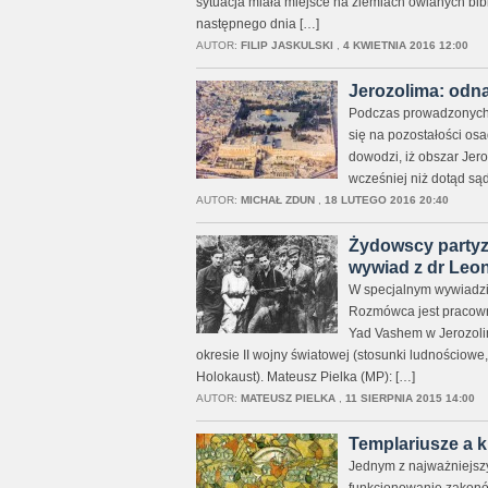
sytuacja miała miejsce na ziemiach owianych bibli
następnego dnia […]
AUTOR:
FILIP JASKULSKI
,
4 KWIETNIA 2016 12:00
Jerozolima: odna
Podczas prowadzonych 
się na pozostałości osad
dowodzi, iż obszar Jero
wcześniej niż dotąd są
AUTOR:
MICHAŁ ZDUN
,
18 LUTEGO 2016 20:40
Żydowscy partyza
wywiad z dr Leo
W specjalnym wywiadzie
Rozmówca jest pracow
Yad Vashem w Jerozolimi
okresie II wojny światowej (stosunki ludnościowe
Holokaust). Mateusz Pielka (MP): […]
AUTOR:
MATEUSZ PIELKA
,
11 SIERPNIA 2015 14:00
Templariusze a 
Jednym z najważniejsz