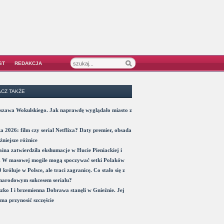
ST
REDAKCJA
CZ TAKŻE
szawa Wokulskiego. Jak naprawdę wyglądało miasto z
a 2026: film czy serial Netflixa? Daty premier, obsada
żniejsze różnice
ina zatwierdziła ekshumacje w Hucie Pieniackiej i
. W masowej mogile mogą spoczywać setki Polaków
 króluje w Polsce, ale traci zagranicę. Co stało się z
narodowym sukcesem serialu?
zko I i brzemienna Dobrawa stanęli w Gnieźnie. Jej
ma przynosić szczęście