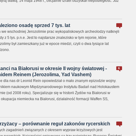
jną sławą. 14 maja 1948 r., oficjalnie Izrael odzyskał niepodległość. Już
leziono osadę sprzed 7 tys. lat
we wschodniej Jerozolimie prac wykopaliskowych archeolodzy natknęli
y z 5 tys. p.n.e. Jest to najstarsze znalezisko w tym rejonie, które
zolimy był zamieszkany już w epoce miedzi, czyli o dwa tysiące lat
dzono.
nci na Białorusi w okresie II wojny światowej -
6
nidem Reinem (Jerozolima, Yad Vashem)
 dla nas dr Leonid Rein opowiedział o mało znanym epizodzie wojny.
nikiem naukowym Międzynarodowego Instytutu Badań nad Holokaustem
e (od 2008 roku). Specjalizuje się w historii Żydów na Białorusi w
, okupacja niemiecka na Białorusi, działalność formacji Waffen SS,
krzyżacy – porównanie reguł zakonów rycerskich
ych zagadnień związanych z okresem wypraw krzyżowych jest