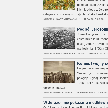
funkcjonowanie zakonów
(templariusze), Szpital
Niemieckiego w Jerozoli
odegrały istotną rolę w dziejach państw frankijsk
AUTOR:
ŁUKASZ MAKOWSKI
,
11 LIPCA 2015 08:00
Podbój Jerozoli
Jerozolima jako miasto po
centrum ich religii mon
osadę Jebuz. Dawid dos
wzniesieniami (Góra Ol
AUTOR:
ROMAN DEIKSLER
,
31 PAŹDZIERNIKA 2014 0
Koniec I wojny św
I wojna światowa rozpo
Sueski. Było to spektak
półwyspu Synaj i morz
1916 - 1917 roku wojska
umocnienia, […]
AUTOR:
MATEUSZ PIELKA
,
23 WRZEŚNIA 2014 09:00
W Jerozolimie pokazano modlitewnik
Od 18 września w Muzeum Ziem Biblijnych w Jer