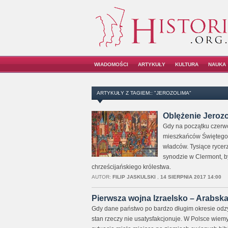
WIADOMOŚCI
ARTYKUŁY
KULTURA
NAUKA
ARTYKUŁY Z TAGIEM:: "JEROZOLIMA"
Oblężenie Jerozo
Gdy na początku czerwca
mieszkańców Świętego M
władców. Tysiące rycer
synodzie w Clermont, b
chrześcijańskiego królestwa.
AUTOR:
FILIP JASKULSKI
,
14 SIERPNIA 2017 14:00
Pierwsza wojna Izraelsko – Arabska
Gdy dane państwo po bardzo długim okresie odzys
stan rzeczy nie usatysfakcjonuje. W Polsce wiem