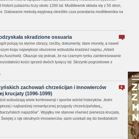
 historii judaizmu liczy około 1200 lat. Modlitewnik składa się z 50 stron,
e. Datowanie metodą węglową określiło czas powstania modlitewnika na
a odzyskała skradzione ossuaria
gół polują na słynne obrazy, rzeźby, dokumenty, stare monety, a nawet
aszym kraju największe oburzenie wzbudziła kradzież napisu „Arbeit
ozu Auschwitz. Okazuje się jednak, że na czarnym rynku zainteresowanie
zostałości kości sprzed dwóch tysięcy lat. Skrzynki pogrzebowe z
0
zyńskich zachowań chrześcijan i innowierców
6
j krucjaty (1096-1099)
iś wzbudzają wiele kontrowersji i sporów wśród historyków. Jedni
kszej i najbardziej romantycznej przygody chrześcijaństwa„,
barzyńskich najazdów”. Wyjątku nie stanowi również pierwsza krucjata,
Świętej z rąk okrutnych innowierców, sami uciekali się do bestialskich