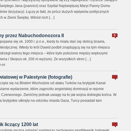
 rycerskich. Najczęściej opisywane są trzy największe: Rycerze Świątyni
 Świętego Jana (joannici) oraz Szpital Najświętszej Maryi Panny Domu
mie (krzyżacy). Łączy je fakt, że prócz dużych wpływów politycznych
ich w Ziemi Świętej. Wśród nich […]
my przez Nabuchodonozora II
5
jawia się ok. 1000 r. p.n.e., kiedy to miała stać się stolicą Izraela,
oteistycznej. Wtedy to król Dawid podbił znajdującą się na tym miejscu
trzegł walory tego miejsca – które było położone między większymi
iwna i Skopus ok. 200 m wyższe). Ze wszystkich stron […]
8:00
iatowej w Palestynie (fotografie)
częła się na Bliskim Wschodzie od ataku Turków na brytyjski Kanał
ularne wydarzenie, które zagroziło angielskiej dominacji w rejonie
a Czerwonego. Zwróćmy jednak uwagę na to jak wojna dobiegła końca. W
 brytyjskie utknęły na odcinku miasta Gaza, Turcy posiadali tam
 liczący 1200 lat
ozolimie można oglądać najstarszy zachowany modlitewnik żydowski