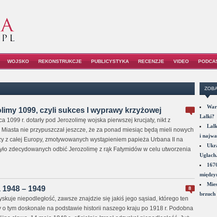
WOJSKO
REKONSTRUKCJE
PUBLICYSTYKA
RECENZJE
VIDEO
PODCA
ZOBA
War
limy 1099, czyli sukces I wyprawy krzyżowej
Lalki?
 1099 r. dotarły pod Jerozolimę wojska pierwszej krucjaty, nikt z
Lalk
iasta nie przypuszczał jeszcze, że za ponad miesiąc będą mieli nowych
i najwa
zy z całej Europy, zmotywowanych wystąpieniem papieża Urbana II na
Ukra
yło zdecydowanych odbić Jerozolimę z rąk Fatymidów w celu utworzenia
Ugłach
1670
między
Mies
 1948 – 1949
8
brzuch 
kuje niepodległość, zawsze znajdzie się jakiś jego sąsiad, którego ten
y o tym doskonale na podstawie historii naszego kraju po 1918 r. Podobna