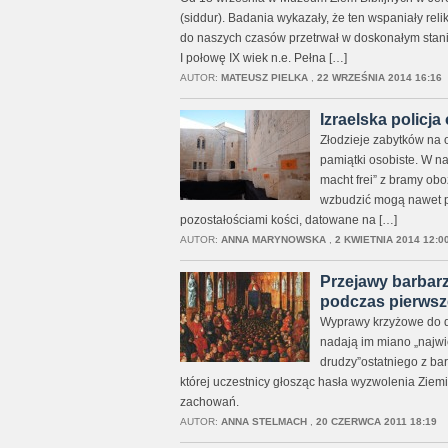
(siddur). Badania wykazały, że ten wspaniały relikt
do naszych czasów przetrwał w doskonałym stani
I połowę IX wiek n.e. Pełna […]
AUTOR:
MATEUSZ PIELKA
,
22 WRZEŚNIA 2014 16:16
Izraelska policj
Złodzieje zabytków na o
pamiątki osobiste. W n
macht frei” z bramy ob
wzbudzić mogą nawet po
pozostałościami kości, datowane na […]
AUTOR:
ANNA MARYNOWSKA
,
2 KWIETNIA 2014 12:0
Przejawy barbar
podczas pierwsze
Wyprawy krzyżowe do dz
nadają im miano „najwię
drudzy”ostatniego z bar
której uczestnicy głosząc hasła wyzwolenia Ziemi 
zachowań.
AUTOR:
ANNA STELMACH
,
20 CZERWCA 2011 18:19