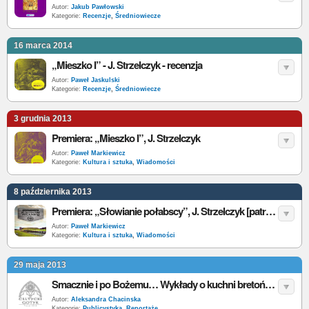
Autor:
Jakub Pawłowski
Kategorie:
Recenzje
,
Średniowiecze
16 marca 2014
„Mieszko I” - J. Strzelczyk - recenzja
Autor:
Paweł Jaskulski
Kategorie:
Recenzje
,
Średniowiecze
3 grudnia 2013
Premiera: „Mieszko I”, J. Strzelczyk
Autor:
Paweł Markiewicz
Kategorie:
Kultura i sztuka
,
Wiadomości
8 października 2013
Premiera: „Słowianie połabscy”, J. Strzelczyk [patronat]
Autor:
Paweł Markiewicz
Kategorie:
Kultura i sztuka
,
Wiadomości
29 maja 2013
Smacznie i po Bożemu… Wykłady o kuchni bretońskiej i chrystianizacji Irlandii w ramach festiwalu „Celtycki Gotyk. Toruń 2013”
Autor:
Aleksandra Chacinska
Kategorie:
Publicystyka
,
Reportaże