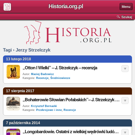
Historia.org.pl
Menu
Szukaj
Tagi › Jerzy Strzelczyk
13 lutego 2018
„Otton I Wielki” – J. Strzelczyk – recenzja
Autor:
Maciej Badowicz
Kategorie:
Recenzje
,
Średniowiecze
17 sierpnia 2017
„Bohaterowie Słowian Połabskich”– J. Strzelczyk – recenzja
Autor:
Krzysztof Bernacki
Kategorie:
Przekrojowe i inne
,
Recenzje
7 października 2014
„Longobardowie. Ostatni z wielkiej wędrówki ludów. V-VIII wiek” - J. Strzelczyk