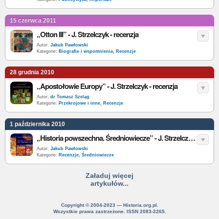
15 czerwca 2011
„Otton III” - J. Strzelczyk - recenzja
Autor:
Jakub Pawłowski
Kategorie:
Biografie i wspomnienia
,
Recenzje
28 grudnia 2010
„Apostołowie Europy” - J. Strzelczyk - recenzja
Autor:
dr Tomasz Szeląg
Kategorie:
Przekrojowe i inne
,
Recenzje
1 października 2010
„Historia powszechna. Średniowiecze” - J. Strzelczyk - recenzja
Autor:
Jakub Pawłowski
Kategorie:
Recenzje
,
Średniowiecze
Załaduj więcej
artykułów...
Copyright © 2004-2023 — Historia.org.pl.
Wszystkie prawa zastrzeżone. ISSN 2083-2265.