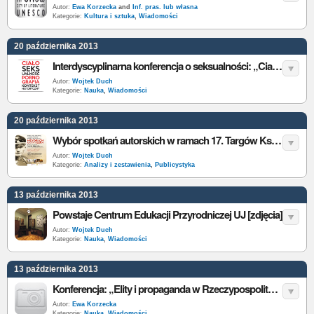
Autor:
Ewa Korzecka
and
Inf. pras. lub własna
Kategorie:
Kultura i sztuka
,
Wiadomości
20 października 2013
Interdyscyplinarna konferencja o seksualności: „Ciało, seksualność, pornografia – kontekst historyczny”
Autor:
Wojtek Duch
Kategorie:
Nauka
,
Wiadomości
20 października 2013
Wybór spotkań autorskich w ramach 17. Targów Książki w Krakowie
Autor:
Wojtek Duch
Kategorie:
Analizy i zestawienia
,
Publicystyka
13 października 2013
Powstaje Centrum Edukacji Przyrodniczej UJ [zdjęcia]
Autor:
Wojtek Duch
Kategorie:
Nauka
,
Wiadomości
13 października 2013
Konferencja: „Elity i propaganda w Rzeczypospolitej w XVI-XVIII w.”
Autor:
Ewa Korzecka
Kategorie:
Nauka
,
Wiadomości