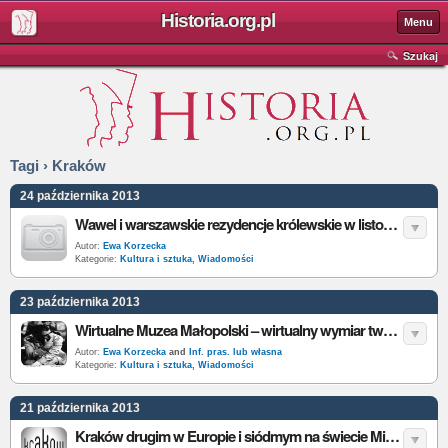
Historia.org.pl
Menu
Szukaj
Tagi › Kraków
24 października 2013
Wawel i warszawskie rezydencje królewskie w listopadzie zobaczymy za darmo
Autor:
Ewa Korzecka
Kategorie:
Kultura i sztuka
,
Wiadomości
23 października 2013
Wirtualne Muzea Małopolski – wirtualny wymiar twórczości Tadeusza Kantora
Autor:
Ewa Korzecka
and
Inf. pras. lub własna
Kategorie:
Kultura i sztuka
,
Wiadomości
21 października 2013
Kraków drugim w Europie i siódmym na świecie Miastem Literatury UNESCO