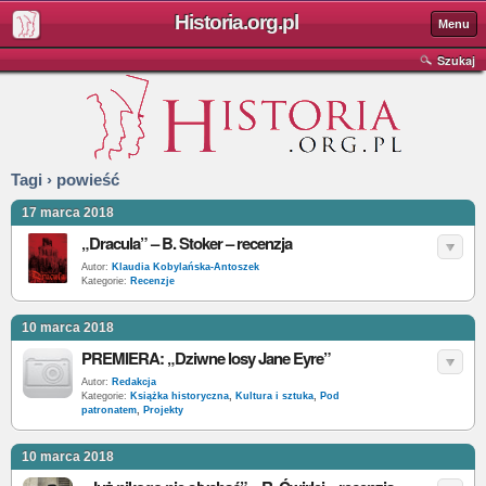
Historia.org.pl
Menu
Szukaj
Tagi › powieść
17 marca 2018
„Dracula” – B. Stoker – recenzja
Autor:
Klaudia Kobylańska-Antoszek
Kategorie:
Recenzje
10 marca 2018
PREMIERA: „Dziwne losy Jane Eyre”
Autor:
Redakcja
Kategorie:
Książka historyczna
,
Kultura i sztuka
,
Pod
patronatem
,
Projekty
10 marca 2018