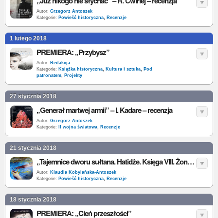
„Już nikogo nie słychać” – R. Ćwirlej – recenzja
Autor:
Grzegorz Antoszek
Kategorie:
Powieść historyczna
,
Recenzje
1 lutego 2018
PREMIERA: „Przybysz”
Autor:
Redakcja
Kategorie:
Książka historyczna
,
Kultura i sztuka
,
Pod
patronatem
,
Projekty
27 stycznia 2018
„Generał martwej armii” – I. Kadare – recenzja
Autor:
Grzegorz Antoszek
Kategorie:
II wojna światowa
,
Recenzje
21 stycznia 2018
„Tajemnice dworu sułtana. Hatidże. Księga VIII. Żona Ibrahima” – D. Altinyeleklioglu – recenzja
Autor:
Klaudia Kobylańska-Antoszek
Kategorie:
Powieść historyczna
,
Recenzje
18 stycznia 2018
PREMIERA: „Cień przeszłości”