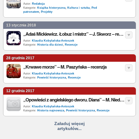
Autor:
Redakcja
Kategorie:
Książka historyczna
,
Kultura i sztuka
,
Pod
patronatem
,
Projekty
13 stycznia 2018
„Adaś Mickiewicz. Łobuz i mistrz” – J. Skworz – recenzja
Autor:
Klaudia Kobylańska-Antoszek
Kategorie:
Historia dla dzieci
,
Recenzje
28 grudnia 2017
„Krwawe morze” – M. Paszyńska – recenzja
Autor:
Klaudia Kobylańska-Antoszek
Kategorie:
Powieść historyczna
,
Recenzje
12 grudnia 2017
„Opowieści z angielskiego dworu. Diana” – M. Niedźwiedzka – recenzja
Autor:
Klaudia Kobylańska-Antoszek
Kategorie:
Historia najnowsza
,
Powieść historyczna
,
Recenzje
Załaduj więcej
artykułów...