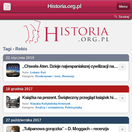
Historia.org.pl
Menu
Szukaj
Tagi › Rebis
22 stycznia 2018
„Chwała Aten. Dzieje najwspanialszej cywilizacji na świecie” – A. Everitt – recenzja
Autor:
Łukasz Kuć
Kategorie:
Przekrojowe i inne
,
Recenzje
18 grudnia 2017
Książka na prezent. Świąteczny przegląd książek historycznych
Autor:
Klaudia Kobylańska-Antoszek
Kategorie:
Analizy i zestawienia
,
Publicystyka
27 października 2017
„Tulipanowa gorączka” – D. Moggach – recenzja