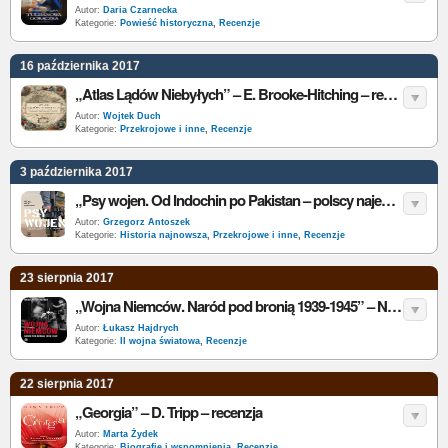
Autor:
Daria Czarnecka
Kategorie:
Powieść historyczna
,
Recenzje
16 października 2017
„Atlas Lądów Niebyłych” – E. Brooke-Hitching – recenzja
Autor:
Wojtek Duch
Kategorie:
Przekrojowe i inne
,
Recenzje
3 października 2017
„Psy wojen. Od Indochin po Pakistan – polscy najemnicy na frontach świata” – K. Wójcik – recenzja
Autor:
Grzegorz Antoszek
Kategorie:
Historia najnowsza
,
Przekrojowe i inne
,
Recenzje
23 sierpnia 2017
„Wojna Niemców. Naród pod bronią 1939-1945” – N. Stargardt – recenzja
Autor:
Łukasz Hajdrych
Kategorie:
II wojna światowa
,
Recenzje
22 sierpnia 2017
„Georgia” – D. Tripp – recenzja
Autor:
Marta Żydek
Kategorie:
Biografie i wspomnienia
,
Recenzje