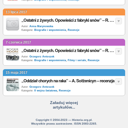
13 lipca 2017
„Ostatni z żywych. Opowieści z fabryki snów” – R. Moore – recenzja
Autor:
Anna Marynowska
Kategorie:
Biografie i wspomnienia
,
Recenzje
7 czerwca 2017
„Ostatni z żywych. Opowieści z fabryki snów” – R. Moore – recenzja
Autor:
Grzegorz Antoszek
Kategorie:
Biografie i wspomnienia
,
Filmy i seriale
,
Recenzje
15 maja 2017
„Oddział chorych na raka” – A. Sołżenicyn – recenzja
Autor:
Grzegorz Antoszek
Kategorie:
II wojna światowa
,
Recenzje
Załaduj więcej
artykułów...
Copyright © 2004-2023 — Historia.org.pl.
Wszystkie prawa zastrzeżone. ISSN 2083-2265.