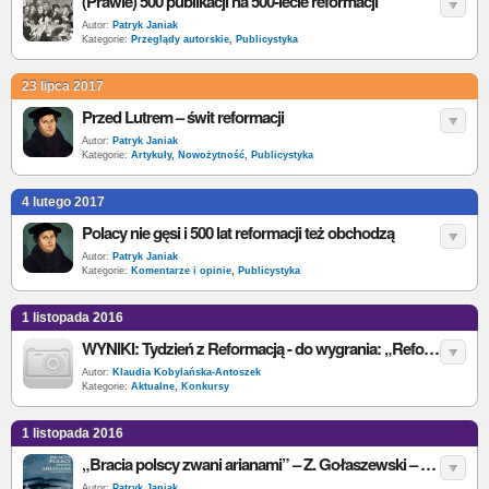
(Prawie) 500 publikacji na 500-lecie reformacji
Autor:
Patryk Janiak
Kategorie:
Przeglądy autorskie
,
Publicystyka
23 lipca 2017
Przed Lutrem – świt reformacji
Autor:
Patryk Janiak
Kategorie:
Artykuły
,
Nowożytność
,
Publicystyka
4 lutego 2017
Polacy nie gęsi i 500 lat reformacji też obchodzą
Autor:
Patryk Janiak
Kategorie:
Komentarze i opinie
,
Publicystyka
1 listopada 2016
WYNIKI: Tydzień z Reformacją - do wygrania: „Reformatorzy”
Autor:
Klaudia Kobylańska-Antoszek
Kategorie:
Aktualne
,
Konkursy
1 listopada 2016
„Bracia polscy zwani arianami” – Z. Gołaszewski – recenzja
Autor:
Patryk Janiak