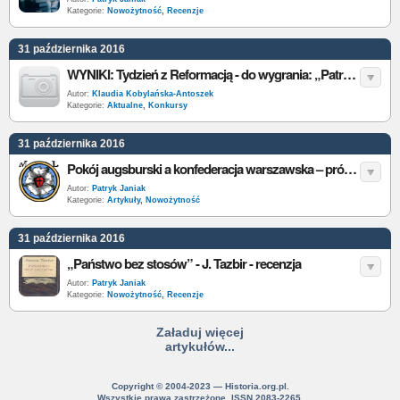
Kategorie:
Nowożytność
,
Recenzje
31 października 2016
WYNIKI: Tydzień z Reformacją - do wygrania: „Patrzeć, dostrzec, zrozumieć. O ewangelickiej wrażliwości na sztukę”
Autor:
Klaudia Kobylańska-Antoszek
Kategorie:
Aktualne
,
Konkursy
31 października 2016
Pokój augsburski a konfederacja warszawska – próba porównania
Autor:
Patryk Janiak
Kategorie:
Artykuły
,
Nowożytność
31 października 2016
„Państwo bez stosów” - J. Tazbir - recenzja
Autor:
Patryk Janiak
Kategorie:
Nowożytność
,
Recenzje
Załaduj więcej
artykułów...
Copyright © 2004-2023 — Historia.org.pl.
Wszystkie prawa zastrzeżone. ISSN 2083-2265.