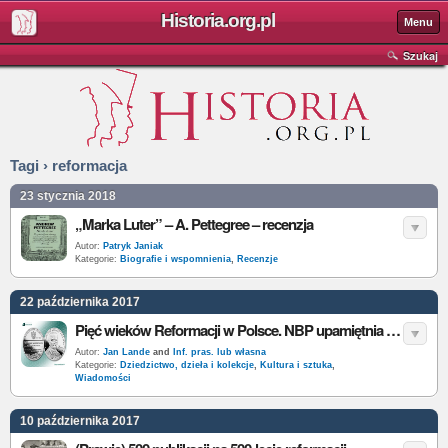
Historia.org.pl
Menu
Szukaj
Tagi › reformacja
23 stycznia 2018
„Marka Luter” – A. Pettegree – recenzja
Autor:
Patryk Janiak
Kategorie:
Biografie i wspomnienia
,
Recenzje
22 października 2017
Pięć wieków Reformacji w Polsce. NBP upamiętnia akt konfederacji warszawskiej i biskupa Juliusza Burschego
Autor:
Jan Lande
and
Inf. pras. lub własna
Kategorie:
Dziedzictwo, dzieła i kolekcje
,
Kultura i sztuka
,
Wiadomości
10 października 2017