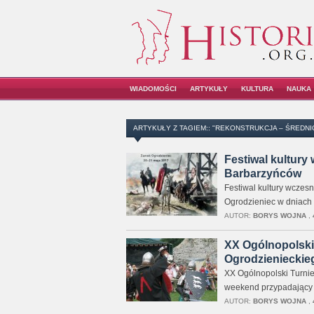
WIADOMOŚCI
ARTYKUŁY
KULTURA
NAUKA
ARTYKUŁY Z TAGIEM:: "REKONSTRUKCJA – ŚREDNI
Festiwal kultury
Barbarzyńców
Festiwal kultury wcze
Ogrodzieniec w dniach 
AUTOR:
BORYS WOJNA
,
XX Ogólnopolski
Ogrodzienieckie
XX Ogólnopolski Turnie
weekend przypadający n
AUTOR:
BORYS WOJNA
,