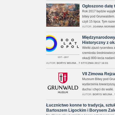
Ogłoszono datę 
Rok 2017 będzie wyjątko
bitwy pod Grunwaldem. 
czyli 15 lipca. Tym raze
AUTOR:
JOANNA MORAW
Międzynarodowy 
Historyczny z oka
Wielki zjazd rycerstwa 
rzemiosła średniowiecz
okazji 800-lecia nadani
AUTOR:
BORYS WOJNA
,
7 STYCZNIA 2017 16:01
VII Zimowa Rejza
Muzeum Bitwy pod Grunw
wydarzenia towarzyszące
ducha i chęci do walki.
AUTOR:
BORYS WOJNA
,
Łucznictwo konne to tradycja, sztuk
Bartoszem Ligockim i Borysem Za