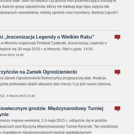
oczami staje Tatar na stepach czy groźny Hun przemierzający Europę w
świecie grupy zapaleńców, którzy nie traktują tego typu zajęcia tak
ułowanych zawodników, mówią zgodnie nasi rozmówcy. Bartosz Ligocki i
ki „Inscenizacja Legendy o Wielkim Raku”
 w Moryniu organizuje Festiwal Cysterski „Inscenizacja Legendy o
będzie się 30 maja 2015 r. w Moryniu. Start o godz. 14.00.
MAJA 2015 19:56
arzyńców na Zamek Ogrodzieniecki
na Zamek Ogrodzieniecki Barbarzyńcy przypuszczą atak. Reakcja
ędzie próbowała obalić aktualny stan rzeczy. Czy tym razem odniosą
ICZ
,
6 MAJA 2015 21:38
iowiecznym grodzie. Międzynarodowy Turniej
ynie
rwszy majowy weekend, 1-3 maja 2015 r., odbędzie się w grodzie
kupicach pod Byczyną Międzynarodowy Turniej Rycerski. Ten prestiżowy
y o charakterze międzynarodowym będzie spektakularnym