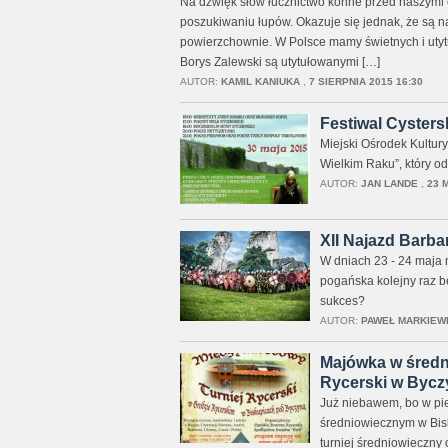
Na dźwięk słów łucznictwo konne przed naszymi 
poszukiwaniu łupów. Okazuje się jednak, że są na 
powierzchownie. W Polsce mamy świetnych i utyt
Borys Zalewski są utytułowanymi […]
AUTOR:
KAMIL KANIUKA
,
7 SIERPNIA 2015 16:30
Festiwal Cysters
Miejski Ośrodek Kultury
Wielkim Raku”, który od
AUTOR:
JAN LANDE
,
23 
XII Najazd Barb
W dniach 23 - 24 maja 
pogańska kolejny raz b
sukces?
AUTOR:
PAWEŁ MARKIEW
Majówka w średn
Rycerski w Bycz
Już niebawem, bo w pie
średniowiecznym w Bis
turniej średniowieczn