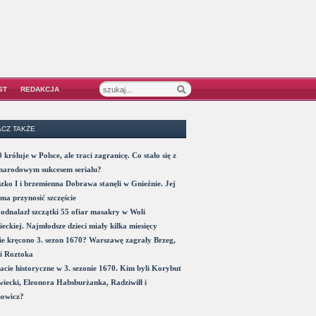
ST
REDAKCJA
CZ TAKŻE
 króluje w Polsce, ale traci zagranicę. Co stało się z
narodowym sukcesem serialu?
zko I i brzemienna Dobrawa stanęli w Gnieźnie. Jej
ma przynosić szczęście
odnalazł szczątki 55 ofiar masakry w Woli
eckiej. Najmłodsze dzieci miały kilka miesięcy
e kręcono 3. sezon 1670? Warszawę zagrały Brzeg,
i Roztoka
acie historyczne w 3. sezonie 1670. Kim byli Korybut
iecki, Eleonora Habsburżanka, Radziwiłł i
nowicz?