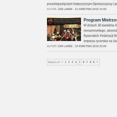
przedsięwzięciem historycznym Opolszczyzny i jes
AUTOR:
JAN LANDE
,
21 KWIETNIA 2015 10:55
Program Mistrzo
W dniach 30 kwietnia-
niesamowitego, absolu
Rycerskich Federacji I
impreza rycerska na św
AUTOR:
JAN LANDE
,
15 KWIETNIA 2015 22:00
Strona 5 z 9
<
1
2
3
4
5
6
7
8
9
>