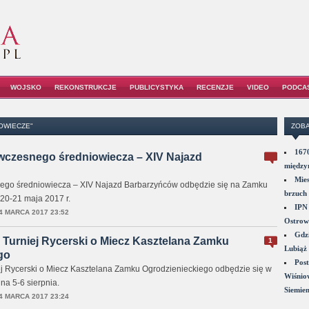
WOJSKO
REKONSTRUKCJE
PUBLICYSTYKA
RECENZJE
VIDEO
PODCA
OWIECZE"
ZOBA
1670
 wczesnego średniowiecza – XIV Najazd
między
Mies
snego średniowiecza – XIV Najazd Barbarzyńców odbędzie się na Zamku
brzuch 
20-21 maja 2017 r.
IPN 
4 MARCA 2017 23:52
Ostrowi
Gdzi
 Turniej Rycerski o Miecz Kasztelana Zamku
1
Lubiąż 
go
Post
j Rycerski o Miecz Kasztelana Zamku Ogrodzienieckiego odbędzie się w
Wiśniow
a 5-6 sierpnia.
Siemie
4 MARCA 2017 23:24