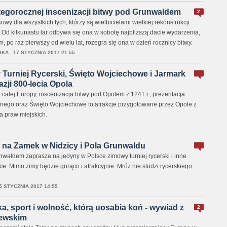
tegorocznej inscenizacji bitwy pod Grunwaldem
2
wy dla wszystkich tych, którzy są wielbicielami wielkiej rekonstrukcji
Od kilkunastu lar odbywa się ona w sobotę najbliższą dacie wydarzenia,
m, po raz pierwszy od wielu lat, rozegra się ona w dzień rocznicy bitwy.
SKA
,
17 STYCZNIA 2017 21:55
Turniej Rycerski, Święto Wojciechowe i Jarmark
zji 800-lecia Opola
z całej Europy, inscenizacja bitwy pod Opolem z 1241 r., prezentacja
nego oraz Święto Wojciechowe to atrakcje przygotowane przez Opole z
a praw miejskich.
 na Zamek w Nidzicy i Pola Grunwaldu
aldem zaprasza na jedyny w Polsce zimowy turniej rycerski i inne
. Mimo zimy będzie gorąco i atrakcyjnie. Mróz nie studzi rycerskiego
5 STYCZNIA 2017 14:55
a, sport i wolność, którą uosabia koń - wywiad z
2
lewskim