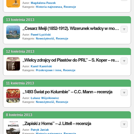
Autor:
Magdalena Paszek
Kategorie:
Historia najnowsza
,
Recenzje
13 kwietnia 2013
„Cesarz Meiji (1852-1912). Wizerunek władcy w modernizowanej Japonii w setną rocznicę śmierci cesarza” – E. Pałasz-Rutkowska – recenzja
Autor:
Paweł Łyziński
Kategorie:
Nowożytność
,
Recenzje
12 kwietnia 2013
„Wielcy zdrajcy od Piastów do PRL” – S. Koper – recenzja (2)
Autor:
Kamil Kamiński
Kategorie:
Przekrojowe i inne
,
Recenzje
11 kwietnia 2013
„1493 Świat po Kolumbie” – C.C. Mann – recenzja
Autor:
Łukasz Wójcikiewicz
Kategorie:
Nowożytność
,
Recenzje
8 kwietnia 2013
„Zapiski z Homs” – J. Littell – recenzja
Autor:
Patryk Janiak
Kategorie:
Historia najnowsza
,
Recenzje