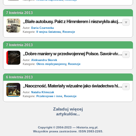
7 kwietnia 2013
„Białe autobusy. Pakt z Himmlerem i niezwykła akcja ratowania więźniów obozów koncentracyjnych” – S. Persson – recenzja
Autor:
Daria Czarnecka
Kategorie:
II wojna światowa
,
Recenzje
7 kwietnia 2013
„Dobre maniery w przedwojennej Polsce. Savoir-vivre-Zasady-Gafy” - M. Barbasiewicz - recenzja
Autor:
Aleksandra Skorek
Kategorie:
Okres międzywojenny
,
Recenzje
6 kwietnia 2013
„Naoczność. Materiały wizualne jako świadectwa historyczne” – P. Burke – recenzja
Autor:
Natalia Klimczak
Kategorie:
Przekrojowe i inne
,
Recenzje
Załaduj więcej
artykułów...
Copyright © 2004-2023 — Historia.org.pl.
Wszystkie prawa zastrzeżone. ISSN 2083-2265.