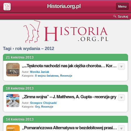
Historia.org.pl
Menu
Szukaj
Tagi › rok wydania – 2012
21 kwietnia 2013
„...Tęsknota nachodzi nas jak ciężka choroba… Korespondencja wojenna rodziny Finkelsztejnów (1939-1941)” – E. Koźmińska-Frejlak (red.) - recenzja
Autor:
Monika Janiak
Kategorie:
II wojna światowa
,
Recenzje
18 kwietnia 2013
„Zimna wojna” – J. Matthews, A. Gupta - recenzja gry
Autor:
Grzegorz Chojnacki
Kategorie:
Gry
,
Recenzje
14 kwietnia 2013
„Pomarańczowa Alternatywa w bezdebitowej prasie studenckiej, we wspomnieniach i w drukach ulotnych lat osiemdziesiatych XX wieku” – A. Jaworska – recenzja