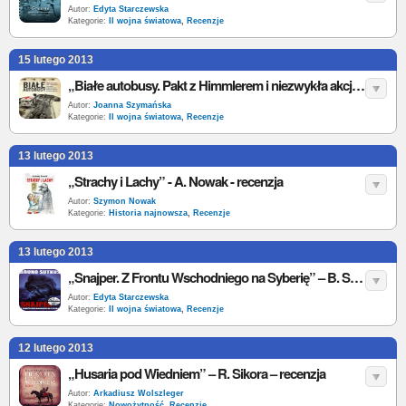
Autor:
Edyta Starczewska
Kategorie:
II wojna światowa
,
Recenzje
15 lutego 2013
„Białe autobusy. Pakt z Himmlerem i niezwykła akcja ratowania więźniów obozów koncentracyjnych” – S. Persson - recenzja
Autor:
Joanna Szymańska
Kategorie:
II wojna światowa
,
Recenzje
13 lutego 2013
„Strachy i Lachy” - A. Nowak - recenzja
Autor:
Szymon Nowak
Kategorie:
Historia najnowsza
,
Recenzje
13 lutego 2013
„Snajper. Z Frontu Wschodniego na Syberię” – B. Sutkus – recenzja
Autor:
Edyta Starczewska
Kategorie:
II wojna światowa
,
Recenzje
12 lutego 2013
„Husaria pod Wiedniem” – R. Sikora – recenzja
Autor:
Arkadiusz Wolszleger
Kategorie:
Nowożytność
,
Recenzje