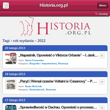
Historia.org.pl
Menu
Szukaj
Tagi › rok wydania – 2012
20 lutego 2013
„Napastnik. Opowieść o Viktorze Orbanie” – I. Janke – recenzja (2)
Autor:
Daria Czarnecka
Kategorie:
Biografie i wspomnienia
,
Recenzje
18 lutego 2013
„Paryż i Wersal czasów Voltaire’a i Casanovy” – P. Napierała – recenzja
Autor:
Beata Woźniak
Kategorie:
Nowożytność
,
Recenzje
17 lutego 2013
„Sprawiedliwość w Dachau. Opowieść o procesach nazistów” – J. M. Greene – recenzja