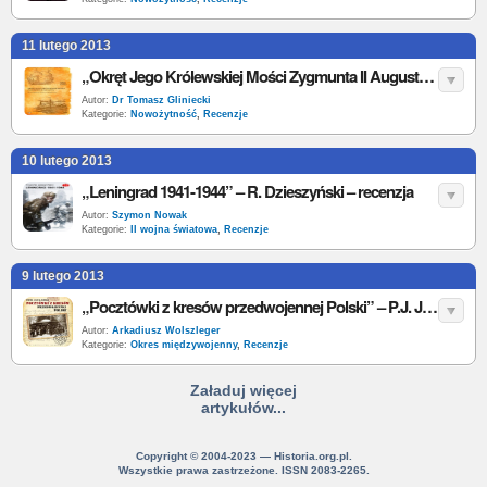
11 lutego 2013
„Okręt Jego Królewskiej Mości Zygmunta II Augusta...” - B.A. Kuliński - recenzja
Autor:
Dr Tomasz Gliniecki
Kategorie:
Nowożytność
,
Recenzje
10 lutego 2013
„Leningrad 1941-1944” – R. Dzieszyński – recenzja
Autor:
Szymon Nowak
Kategorie:
II wojna światowa
,
Recenzje
9 lutego 2013
„Pocztówki z kresów przedwojennej Polski” – P.J. Jamski – recenzja
Autor:
Arkadiusz Wolszleger
Kategorie:
Okres międzywojenny
,
Recenzje
Załaduj więcej
artykułów...
Copyright © 2004-2023 — Historia.org.pl.
Wszystkie prawa zastrzeżone. ISSN 2083-2265.