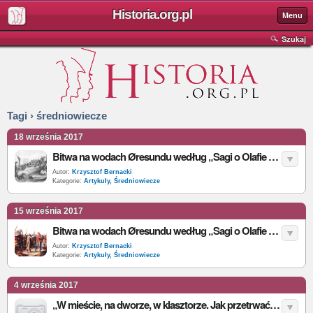
Historia.org.pl
Menu
Szukaj
Tagi › średniowiecze
18 września 2017
Bitwa na wodach Øresundu według „Sagi o Olafie Tryggvasonie” Oddra Snorrasona (część 2)
Autor:
Krzysztof Bernacki
Kategorie:
Artykuły
,
Średniowiecze
15 września 2017
Bitwa na wodach Øresundu według „Sagi o Olafie Tryggvasonie” Oddra Snorrasona cz. 1
Autor:
Krzysztof Bernacki
Kategorie:
Artykuły
,
Średniowiecze
4 września 2017
„W mieście, na dworze, w klasztorze. Jak przetrwać w średniowiecznej Anglii” – I. Mortimer – recenzja