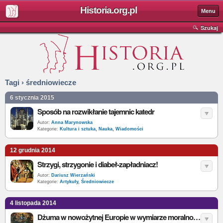
Historia.org.pl
Menu
Szukaj
Tagi › średniowiecze
6 stycznia 2015
Sposób na rozwikłanie tajemnic katedr
Autor:
Anna Marynowska
Kategorie:
Kultura i sztuka
,
Nauka
,
Wiadomości
12 grudnia 2014
Strzygi, strzygonie i diabeł-zapładniacz!
Autor:
Dariusz Wierzański
Kategorie:
Artykuły
,
Średniowiecze
4 listopada 2014
Dżuma w nowożytnej Europie w wymiarze moralno-społecznym oraz w motywach malarskich