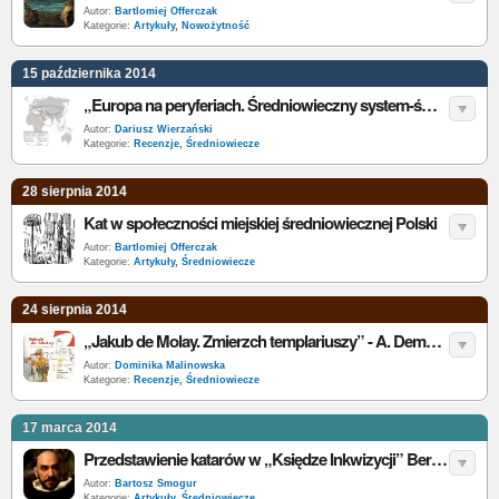
Autor:
Bartlomiej Offerczak
Kategorie:
Artykuły
,
Nowożytność
15 października 2014
„Europa na peryferiach. Średniowieczny system-świat w latach 1250–1350” - J.L. Abu-Lughod - recenzja
Autor:
Dariusz Wierzański
Kategorie:
Recenzje
,
Średniowiecze
28 sierpnia 2014
Kat w społeczności miejskiej średniowiecznej Polski
Autor:
Bartlomiej Offerczak
Kategorie:
Artykuły
,
Średniowiecze
24 sierpnia 2014
„Jakub de Molay. Zmierzch templariuszy” - A. Demurger - recenzja
Autor:
Dominika Malinowska
Kategorie:
Recenzje
,
Średniowiecze
17 marca 2014
Przedstawienie katarów w „Księdze Inkwizycji” Bernarda Gui
Autor:
Bartosz Smogur
Kategorie:
Artykuły
,
Średniowiecze