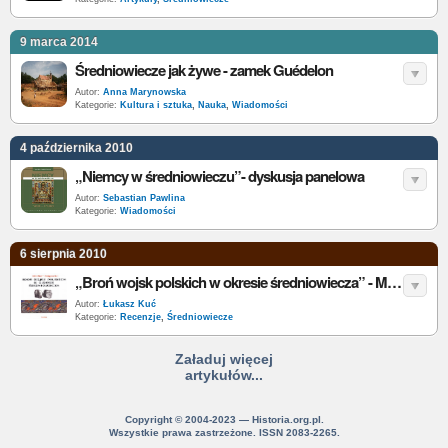
9 marca 2014
Średniowiecze jak żywe - zamek Guédelon
Autor:
Anna Marynowska
Kategorie:
Kultura i sztuka
,
Nauka
,
Wiadomości
4 października 2010
„Niemcy w średniowieczu”- dyskusja panelowa
Autor:
Sebastian Pawlina
Kategorie:
Wiadomości
6 sierpnia 2010
„Broń wojsk polskich w okresie średniowiecza” - M. Bogacki - recenzja
Autor:
Łukasz Kuć
Kategorie:
Recenzje
,
Średniowiecze
Załaduj więcej
artykułów...
Copyright © 2004-2023 — Historia.org.pl.
Wszystkie prawa zastrzeżone. ISSN 2083-2265.