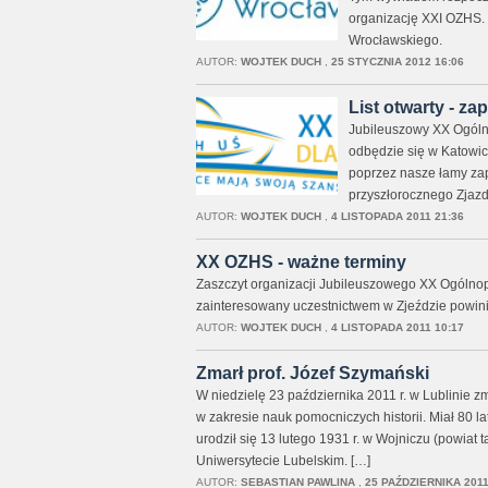
organizację XXI OZHS. 
Wrocławskiego.
AUTOR:
WOJTEK DUCH
,
25 STYCZNIA 2012 16:06
List otwarty - z
Jubileuszowy XX Ogólno
odbędzie się w Katowic
poprzez nasze łamy zap
przyszłorocznego Zjazdu
AUTOR:
WOJTEK DUCH
,
4 LISTOPADA 2011 21:36
XX OZHS - ważne terminy
Zaszczyt organizacji Jubileuszowego XX Ogólno
zainteresowany uczestnictwem w Zjeździe powin
AUTOR:
WOJTEK DUCH
,
4 LISTOPADA 2011 10:17
Zmarł prof. Józef Szymański
W niedzielę 23 października 2011 r. w Lublinie zma
w zakresie nauk pomocniczych historii. Miał 80 l
urodził się 13 lutego 1931 r. w Wojniczu (powiat t
Uniwersytecie Lubelskim. […]
AUTOR:
SEBASTIAN PAWLINA
,
25 PAŹDZIERNIKA 2011