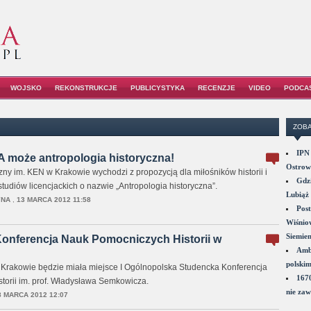
WOJSKO
REKONSTRUKCJE
PUBLICYSTYKA
RECENZJE
VIDEO
PODCA
ZOBA
IPN 
A może antropologia historyczna!
Ostrowi
ny im. KEN w Krakowie wychodzi z propozycją dla miłośników historii i
Gdzi
tudiów licencjackich o nazwie „Antropologia historyczna”.
Lubiąż 
YNA
,
13 MARCA 2012 11:58
Post
Wiśniow
Siemie
Konferencja Nauk Pomocniczych Historii w
Amba
polskim
w Krakowie będzie miała miejsce I Ogólnopolska Studencka Konferencja
1670
orii im. prof. Władysława Semkowicza.
nie zaw
8 MARCA 2012 12:07