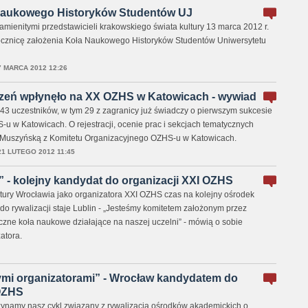
Naukowego Historyków Studentów UJ
mienitymi przedstawicieli krakowskiego świata kultury 13 marca 2012 r.
ocznicę założenia Koła Naukowego Historyków Studentów Uniwersytetu
7 MARCA 2012 12:26
zeń wpłynęło na XX OZHS w Katowicach - wywiad
43 uczestników, w tym 29 z zagranicy już świadczy o pierwszym sukcesie
u w Katowicach. O rejestracji, ocenie prac i sekcjach tematycznych
 Muszyńską z Komitetu Organizacyjnego OZHS-u w Katowicach.
21 LUTEGO 2012 11:45
” - kolejny kandydat do organizacji XXI OZHS
tury Wrocławia jako organizatora XXI OZHS czas na kolejny ośrodek
do rywalizacji staje Lublin - „Jesteśmy komitetem założonym przez
yczne koła naukowe działające na naszej uczelni” - mówią o sobie
atora.
mi organizatorami” - Wrocław kandydatem do
 OZHS
namy nasz cykl związany z rywalizacją ośrodków akademickich o