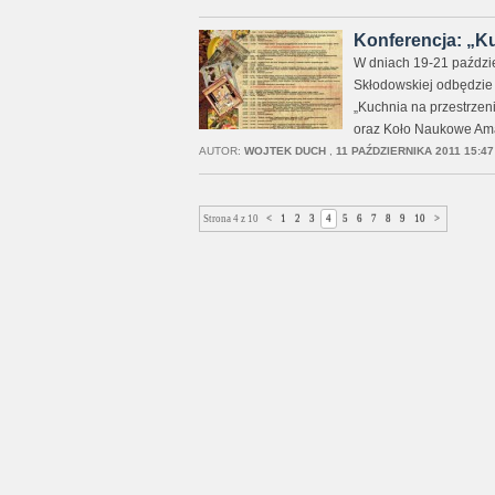
Konferencja: „Ku
W dniach 19-21 paździe
Skłodowskiej odbędzie
„Kuchnia na przestrzen
oraz Koło Naukowe Ama
AUTOR:
WOJTEK DUCH
,
11 PAŹDZIERNIKA 2011 15:47
Strona 4 z 10
<
1
2
3
4
5
6
7
8
9
10
>