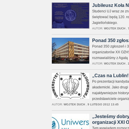
Jubileusz Koła 
Studenci UJ wraz ze zna
świętować będą 120. r
Jagiellońskiego.
AUTOR:
WOJTEK DUCH
,
Ponad 350 zgłos
Ponad 350 zgłoszeń i 3
organizatorów XX OZHS-
rozmawialiśmy z Agatą
AUTOR:
WOJTEK DUCH
,
„Czas na Lublin!
Po prezentacji kandyda
akademicki. Jako drugi 
najaktywniejsze histor
przedstawiciele organiz
AUTOR:
WOJTEK DUCH
,
9 LUTEGO 2012 13:45
„Jesteśmy dobry
organizacji XXI
Tym wywiadem rozpoczy