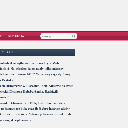
ST
REDAKCJA
CZ TAKŻE
odnalazł szczątki 55 ofiar masakry w Woli
eckiej. Najmłodsze dzieci miały kilka miesięcy
e kręcono 3. sezon 1670? Warszawę zagrały Brzeg,
i Roztoka
acie historyczne w 3. sezonie 1670. Kim byli Korybut
iecki, Eleonora Habsburżanka, Radziwiłł i
nowicz?
sador Ukrainy: w UPA byli zbrodniarze, ale w
 podziemiu też była duża ilość zbrodniczych aktów
, sezon 3 - recenzja. Adamczycha rusza w świat, ale
sze wie, dokąd zmierza