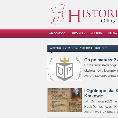
WIADOMOŚCI
ARTYKUŁY
KULTURA
NAUKA
ARTYKUŁY Z TAGIEM:: "STUDIA I STUDENCI"
Co po maturze? 
Uniwersytet Pedagogicz
otwiera nowy kierunek s
AUTOR:
KLAUDIA SKRĘŻ
I Ogólnopolska 
Krakowie
14 i 15 marca 2012 r. 
Nauk Pomocniczych Hist
AUTOR:
WOJTEK DUCH
,