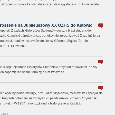
Jako pierwsi swoją kandydaturę przedstawiają studenci z Uniwersytetu
aproszenie na Jubileuszowy XX OZHS do Katowic
polski Zjazdach Historyków Studentów decyzją braci studenckiej
ach. Katowicki ośrodek chcąc perfekcyjnie zorganizować Zjazd już teraz
rasza studentów historyków do stolicy Górnego Śląska. Termin
 to 11-14 kwietnia.
polskiego Zjazdach Historyków Studentów przypadł Katowicom. Każdy
ien zapamiętać ważne terminy z nim związane.
rł wybitny polski historyk, prof. Józef Szymański, mediewista i specjalista
at. Pogrzeb odbędzie się w piątek 28 października. Profesor Szymański
arnowski). W 1957 r. skończył studia historyczne w Katolickim
 23:23