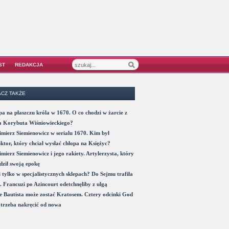
ST
REDAKCJA
CZ TAKŻE
a na płaszczu króla w 1670. O co chodzi w żarcie z
a Korybuta Wiśniowieckiego?
mierz Siemienowicz w serialu 1670. Kim był
ktor, który chciał wysłać chłopa na Księżyc?
mierz Siemienowicz i jego rakiety. Artylerzysta, który
ził swoją epokę
 tylko w specjalistycznych sklepach? Do Sejmu trafiła
. Francuzi po Azincourt odetchnęliby z ulgą
 Bautista może zostać Kratosem. Cztery odcinki God
trzeba nakręcić od nowa