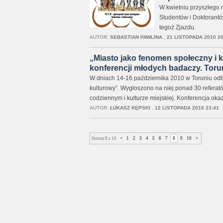
W kwietniu przyszłego 
Studentów i Doktorantów
tegoż Zjazdu.
AUTOR:
SEBASTIAN PAWLINA
,
21 LISTOPADA 2010 20
„Miasto jako fenomen społeczny i k
konferencji młodych badaczy. Toruń
W dniach 14-16 października 2010 w Toruniu odby
kulturowy”. Wygłoszono na niej ponad 30 referat
codziennym i kulturze miejskiej. Konferencja ok
AUTOR:
ŁUKASZ KĘPSKI
,
12 LISTOPADA 2010 23:41
Strona 8 z 10
<
1
2
3
4
5
6
7
8
9
10
>