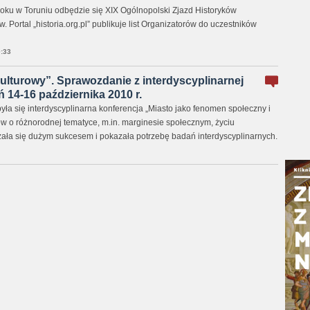
roku w Toruniu odbędzie się XIX Ogólnopolski Zjazd Historyków
. Portal „historia.org.pl” publikuje list Organizatorów do uczestników
:33
ulturowy”. Sprawozdanie z interdyscyplinarnej
 14-16 października 2010 r.
ła się interdyscyplinarna konferencja „Miasto jako fenomen społeczny i
ów o różnorodnej tematyce, m.in. marginesie społecznym, życiu
azała się dużym sukcesem i pokazała potrzebę badań interdyscyplinarnych.