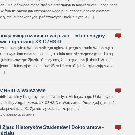
nu Maltańskiego może stać się przedmiotem badań w wielu aspektach.
tek w świetle prawa międzynarodowego publicznego, a także element
cją, struktur zakonnych, państwowych i kościelnych, a […]
mają swoją szansę i swój czas - list intencyjny
ie organizacji XX OZHSiD
ntów Uniwersytetu Warszawskiego ogłaszającego starania Warszawy o
 i naszym komentarzem do niego udało nam się rozpocząć medialną
 jubileuszowego Zjazdu. Cieszy nas, że do rywalizacji obok UW staje
emy list intencyjny studentów UŚ, w którym oficjalnie zgłaszają swoją
[…]
OZHSiD w Warszawie
likowaliśmy list grupy studentów Instytut Historycznego Uniwersytetu
 chcieliby zorganizować XX OZHSiD w Warszawie. Propozycja, mimo że
ata przed datą XX Zjazdu, zyskała nasze poparcie.
12 GRUDNIA 2010 20:45
 Zjazd Historyków Studentów i Doktorantów -
działu