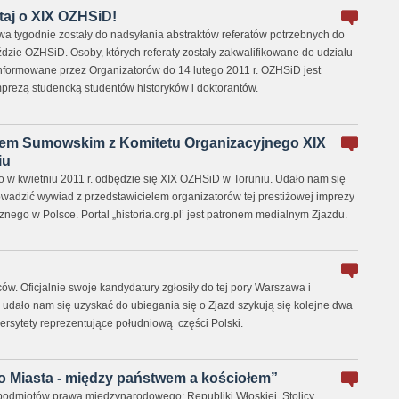
taj o XIX OZHSiD!
dwa tygodnie zostały do nadsyłania abstraktów referatów potrzebnych do
dzie OZHSiD. Osoby, których referaty zostały zakwalifikowane do udziału
nformowane przez Organizatorów do 14 lutego 2011 r. OZHSiD jest
mprezą studencką studentów historyków i doktorantów.
em Sumowskim z Komitetu Organizacyjnego XIX
iu
bo w kwietniu 2011 r. odbędzie się XIX OZHSiD w Toruniu. Udało nam się
wadzić wywiad z przedstawicielem organizatorów tej prestiżowej imprezy
znego w Polsce. Portal „historia.org.pl’ jest patronem medialnym Zjazdu.
. Oficjalnie swoje kandydatury zgłosiły do tej pory Warszawa i
ie udało nam się uzyskać do ubiegania się o Zjazd szykują się kolejne dwa
sytety reprezentujące południową części Polski.
 Miasta - między państwem a kościołem”
podmiotów prawa międzynarodowego: Republiki Włoskiej, Stolicy