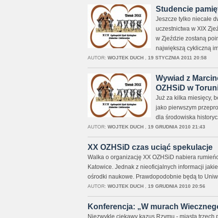
Studencie pamię
Jeszcze tylko niecałe 
uczestnictwa w XIX Zjeź
w Zjeździe zostaną poi
największą cykliczną i
AUTOR:
WOJTEK DUCH
,
19 STYCZNIA 2011 20:58
Wywiad z Marcin
OZHSiD w Torun
Już za kilka miesięcy, 
jako pierwszym przepro
dla środowiska historyc
AUTOR:
WOJTEK DUCH
,
19 GRUDNIA 2010 21:43
XX OZHSiD czas uciąć spekulacje
Walka o organizację XX OZHSiD nabiera rumieńców
Katowice. Jednak z nieoficjalnych informacji jak
ośrodki naukowe. Prawdopodobnie będą to Uniwer
AUTOR:
WOJTEK DUCH
,
19 GRUDNIA 2010 20:56
Konferencja: „W murach Wiecznego
Niezwykle ciekawy kazus Rzymu - miasta trzech 