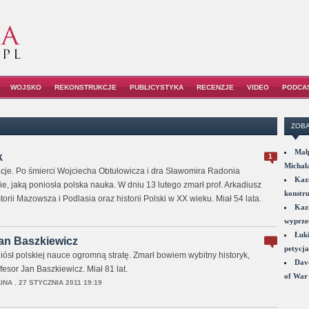
WOJSKO
REKONSTRUKCJE
PUBLICYSTYKA
RECENZJE
VIDEO
PODCA
ZOBA
Małp
k
1
Michał
cje. Po śmierci Wojciecha Obtułowicza i dra Sławomira Radonia
Kazi
e, jaką poniosła polska nauka. W dniu 13 lutego zmarł prof. Arkadiusz
konstru
torii Mazowsza i Podlasia oraz historii Polski w XX wieku. Miał 54 lata.
Kazi
wyprzed
Łuki
Jan Baszkiewicz
petycja
iósł polskiej nauce ogromną stratę. Zmarł bowiem wybitny historyk,
Dave
fesor Jan Baszkiewicz. Miał 81 lat.
of War 
INA
,
27 STYCZNIA 2011 19:19