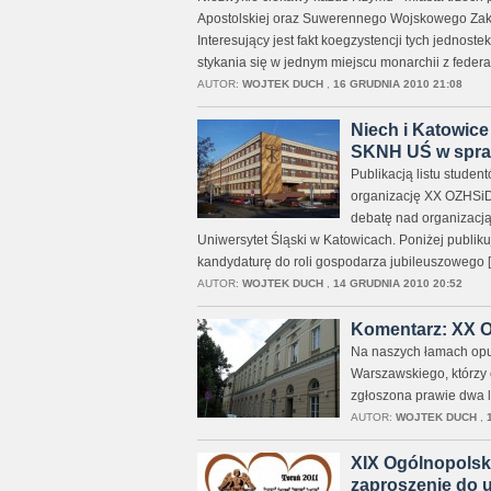
Apostolskiej oraz Suwerennego Wojskowego Zako
Interesujący jest fakt koegzystencji tych jednos
stykania się w jednym miejscu monarchii z federa
AUTOR:
WOJTEK DUCH
,
16 GRUDNIA 2010 21:08
Niech i Katowice 
SKNH UŚ w spraw
Publikacją listu stude
organizację XX OZHSiD
debatę nad organizacją
Uniwersytet Śląski w Katowicach. Poniżej publikuj
kandydaturę do roli gospodarza jubileuszowego 
AUTOR:
WOJTEK DUCH
,
14 GRUDNIA 2010 20:52
Komentarz: XX 
Na naszych łamach opub
Warszawskiego, którzy
zgłoszona prawie dwa l
AUTOR:
WOJTEK DUCH
,
XIX Ogólnopolski
zaproszenie do u