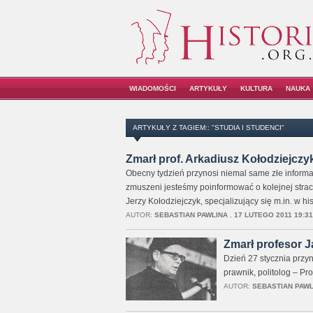
WIADOMOŚCI
ARTYKUŁY
KULTURA
NAUKA
ARTYKUŁY Z TAGIEM:: "STUDIA I STUDENCI"
Zmarł prof. Arkadiusz Kołodziejczy
Obecny tydzień przynosi niemal same złe informa
zmuszeni jesteśmy poinformować o kolejnej straci
Jerzy Kołodziejczyk, specjalizujący się m.in. w his
AUTOR:
SEBASTIAN PAWLINA
,
17 LUTEGO 2011 19:31
Zmarł profesor 
Dzień 27 stycznia przyn
prawnik, politolog – Pro
AUTOR:
SEBASTIAN PAWL