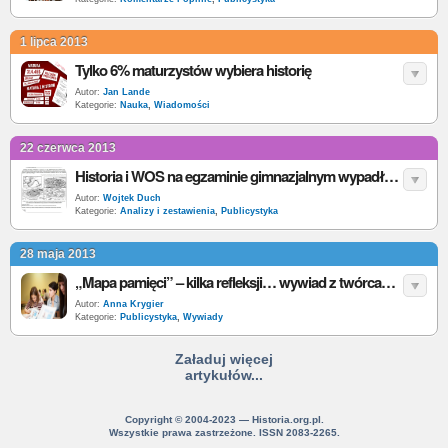
1 lipca 2013
Tylko 6% maturzystów wybiera historię
Autor:
Jan Lande
Kategorie:
Nauka
,
Wiadomości
22 czerwca 2013
Historia i WOS na egzaminie gimnazjalnym wypadły gorzej niż przed rokiem
Autor:
Wojtek Duch
Kategorie:
Analizy i zestawienia
,
Publicystyka
28 maja 2013
„Mapa pamięci” – kilka refleksji… wywiad z twórcami projektu edukacyjnego
Autor:
Anna Krygier
Kategorie:
Publicystyka
,
Wywiady
Załaduj więcej
artykułów...
Copyright © 2004-2023 — Historia.org.pl.
Wszystkie prawa zastrzeżone. ISSN 2083-2265.