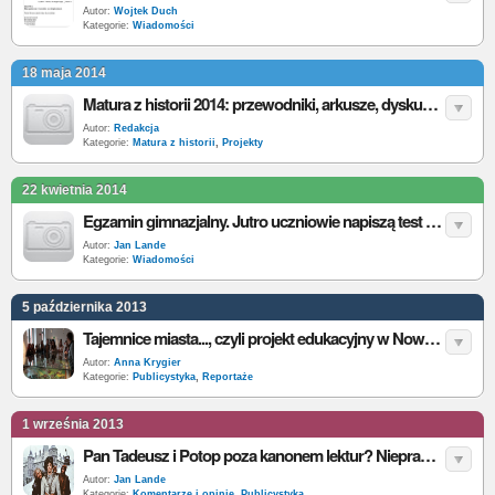
Autor:
Wojtek Duch
Kategorie:
Wiadomości
18 maja 2014
Matura z historii 2014: przewodniki, arkusze, dyskusje, giełda pytań
Autor:
Redakcja
Kategorie:
Matura z historii
,
Projekty
22 kwietnia 2014
Egzamin gimnazjalny. Jutro uczniowie napiszą test z polskiego, historii i WOS-u
Autor:
Jan Lande
Kategorie:
Wiadomości
5 października 2013
Tajemnice miasta..., czyli projekt edukacyjny w Nowym Dworze Gdańskim
Autor:
Anna Krygier
Kategorie:
Publicystyka
,
Reportaże
1 września 2013
Pan Tadeusz i Potop poza kanonem lektur? Nieprawda! Obie zostają
Autor:
Jan Lande
Kategorie:
Komentarze i opinie
,
Publicystyka