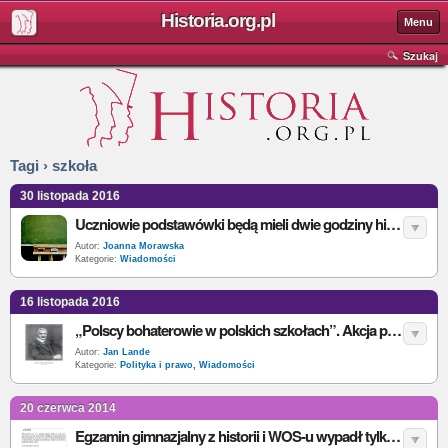
Historia.org.pl
Menu
Szukaj
Tagi › szkoła
30 listopada 2016
Uczniowie podstawówki będą mieli dwie godziny historii tygodniowo?
Autor:
Joanna Morawska
Kategorie:
Wiadomości
16 listopada 2016
„Polscy bohaterowie w polskich szkołach”. Akcja patriotyczna IPN
Autor:
Jan Lande
Kategorie:
Polityka i prawo
,
Wiadomości
20 czerwca 2014
Egzamin gimnazjalny z historii i WOS-u wypadł tylko trochę lepiej niż przed rokiem