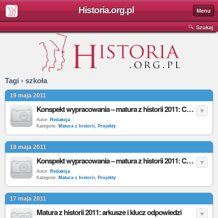
Historia.org.pl
Menu
Szukaj
Tagi › szkoła
19 maja 2011
Konspekt wypracowania – matura z historii 2011: Czy zgadzasz się z opinią, że II Rzeczpospolita była państwem demokratycznym?
Autor:
Redakcja
Kategorie:
Matura z historii
,
Projekty
18 maja 2011
Konspekt wypracowania – matura z historii 2011: Czy zgadzasz się z opinią, że II Rzeczpospolita była państwem demokratycznym?
Autor:
Redakcja
Kategorie:
Matura z historii
,
Projekty
17 maja 2011
Matura z historii 2011: arkusze i klucz odpowiedzi