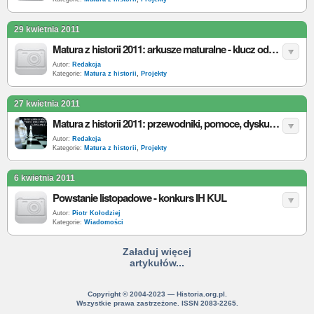
29 kwietnia 2011
Matura z historii 2011: arkusze maturalne - klucz odpowiedzi poziom podstawowy i rozszerzony
Autor:
Redakcja
Kategorie:
Matura z historii
,
Projekty
27 kwietnia 2011
Matura z historii 2011: przewodniki, pomoce, dyskusje, giełda pytań
Autor:
Redakcja
Kategorie:
Matura z historii
,
Projekty
6 kwietnia 2011
Powstanie listopadowe - konkurs IH KUL
Autor:
Piotr Kołodziej
Kategorie:
Wiadomości
Załaduj więcej
artykułów...
Copyright © 2004-2023 — Historia.org.pl.
Wszystkie prawa zastrzeżone. ISSN 2083-2265.