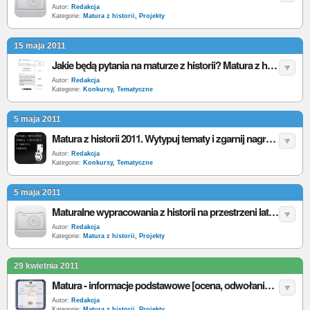
Autor:
Redakcja
Kategorie:
Matura z historii
,
Projekty
15 maja 2011
Jakie będą pytania na maturze z historii? Matura z historii 2011
Autor:
Redakcja
Kategorie:
Konkursy
,
Tematyczne
5 maja 2011
Matura z historii 2011. Wytypuj tematy i zgarnij nagrody
Autor:
Redakcja
Kategorie:
Konkursy
,
Tematyczne
5 maja 2011
Maturalne wypracowania z historii na przestrzeni lat. Analiza
Autor:
Redakcja
Kategorie:
Matura z historii
,
Projekty
29 kwietnia 2011
Matura - informacje podstawowe [ocena, odwołania, zwolnienia]
Autor:
Redakcja
Kategorie:
Matura z historii
,
Projekty