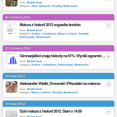
Autor:
Wojtek Duch
Kategorie:
Akcje społeczne
,
Projekty
,
Wiadomości
28 czerwca 2012
Matura z historii 2012 wypadła średnio
Autor:
Wojtek Duch
Kategorie:
Analizy i zestawienia
,
Matura z historii
,
Projekty
,
Publicystyka
,
Wiadomości
21 czerwca 2012
Gimnazjaliści znają historię na 61%. Wyniki egzaminu gimnazjalnego
Autor:
Wojtek Duch
Kategorie:
Analizy i zestawienia
,
Publicystyka
,
Wiadomości
14 maja 2012
Aleksander Wielki, Dmowski i Piłsudski na maturze
Autor:
Wojtek Duch
Kategorie:
Matura z historii
,
Projekty
,
Wiadomości
14 maja 2012
Dziś matura z historii 2012. Start o 14.00
Autor:
Wojtek Duch