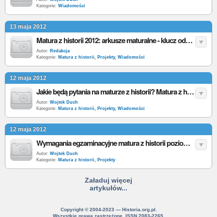
Kategorie:
Wiadomości
13 maja 2012
Matura z historii 2012: arkusze maturalne - klucz odpowiedzi poziom podstawowy i rozszerzony
Autor:
Redakcja
Kategorie:
Matura z historii
,
Projekty
,
Wiadomości
12 maja 2012
Jakie będą pytania na maturze z historii? Matura z historii 2012
Autor:
Wojtek Duch
Kategorie:
Matura z historii
,
Projekty
,
Wiadomości
12 maja 2012
Wymagania egzaminacyjne matura z historii poziom rozszerzony
Autor:
Wojtek Duch
Kategorie:
Matura z historii
,
Projekty
Załaduj więcej
artykułów...
Copyright © 2004-2023 — Historia.org.pl.
Wszystkie prawa zastrzeżone. ISSN 2083-2265.