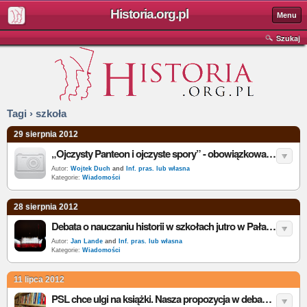
Historia.org.pl
Menu
Szukaj
Tagi › szkoła
29 sierpnia 2012
„Ojczysty Panteon i ojczyste spory” - obowiązkowa edukacja historyczna w nowej podstawie programowej
Autor:
Wojtek Duch
and
Inf. pras. lub własna
Kategorie:
Wiadomości
28 sierpnia 2012
Debata o nauczaniu historii w szkołach jutro w Pałacu Prezydenckim
Autor:
Jan Lande
and
Inf. pras. lub własna
Kategorie:
Wiadomości
11 lipca 2012
PSL chce ulgi na książki. Nasza propozycja w debacie publicznej