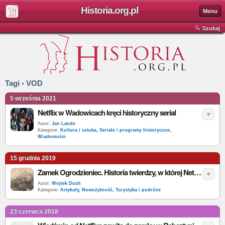
Historia.org.pl
Menu
Szukaj
Tagi › VOD
5 września 2021
Netflix w Wadowicach kręci historyczny serial
Autor:
Jan Lande
Kategorie:
Kultura i sztuka
,
Seriale i programy historyczne
,
Wiadomości
15 grudnia 2019
Zamek Ogrodzieniec. Historia twierdzy, w której Netflix kręcił Wiedźmina
Autor:
Wojtek Duch
Kategorie:
Artykuły
,
Nowożytność
,
Turystyka i podróże
23 czerwca 2018