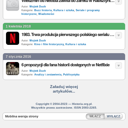
Wiedźmin od Netflixa zawita do zamku w Rabsztynie? Twierdza jedną z możliwych lokacji serialu
Autor:
Wojtek Duch
Kategorie:
Buzz historia
,
Kultura i sztuka
,
Seriale i programy
historyczne
,
Wiadomości
1 kwietnia 2018
1983. Trwa produkcja pierwszego polskiego serialu oryginalnego Netflix
Autor:
Wojtek Duch
Kategorie:
Kino i film historyczny
,
Kultura i sztuka
7 stycznia 2016
6 propozycji dla fana historii dostępnych w Netflixie
Autor:
Wojtek Duch
Kategorie:
Analizy i zestawienia
,
Publicystyka
Załaduj więcej
artykułów...
Copyright © 2004-2023 — Historia.org.pl.
Wszystkie prawa zastrzeżone. ISSN 2083-2265.
Mobilna wersja strony
WŁĄCZ
WYŁĄCZ