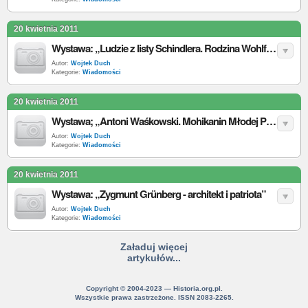
20 kwietnia 2011
Wystawa: „Ludzie z listy Schindlera. Rodzina Wohlfeiler”
Autor:
Wojtek Duch
Kategorie:
Wiadomości
20 kwietnia 2011
Wystawa; „Antoni Waśkowski. Mohikanin Młodej Polski”
Autor:
Wojtek Duch
Kategorie:
Wiadomości
20 kwietnia 2011
Wystawa: „Zygmunt Grünberg - architekt i patriota”
Autor:
Wojtek Duch
Kategorie:
Wiadomości
Załaduj więcej
artykułów...
Copyright © 2004-2023 — Historia.org.pl.
Wszystkie prawa zastrzeżone. ISSN 2083-2265.