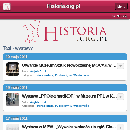
Historia.org.pl
Menu
Szukaj
Tagi › wystawy
19 maja 2011
Otwarcie Muzeum Sztuki Nowoczesnej MOCAK w Krakowie [Foto]
Autor:
Wojtek Duch
Kategorie:
Fotoreportaże
,
Publicystyka
,
Wiadomości
19 maja 2011
Wystawa „PROjekt hardKOR” w Muzeum PRL w Krakowie [Foto]
Autor:
Wojtek Duch
Kategorie:
Fotoreportaże
,
Publicystyka
,
Wiadomości
17 maja 2011
Wystawa w MPW - „Wywalcz wolność lub zgiń. Cichociemni - spadochroniarze Armii Krajowej”