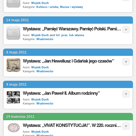
Autor:
Wojtek Duch
Kategorie:
Kultura i sztuka
,
Muzea i wystawy
14 maja 2011
Wystawa: „Pamięć Warszawy. Pamięć Polski. Pamięć Świata
Autor:
Wojtek Duch
and
Inf. pras. lub własna
Kategorie:
Wiadomości
4 maja 2011
Wystawa: „Jan Heweliusz i Gdańsk jego czasów”
Autor:
Wojtek Duch
Kategorie:
Wiadomości
4 maja 2011
Wystawa: „Jan Paweł II. Album rodzinny”
Autor:
Wojtek Duch
Kategorie:
Wiadomości
29 kwietnia 2011
Wystawa: „VIVAT KONSTYTUCJA!”. W 220. rocznicę Konstytucji 3 maja
Autor:
Wojtek Duch
Kategorie:
Wiadomości