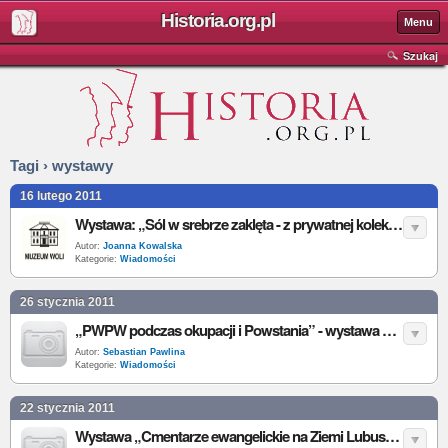
Historia.org.pl
Menu
Szukaj
Tagi › wystawy
16 lutego 2011
Wystawa: „Sól w srebrze zaklęta - z prywatnej kolekcji solniczek Andrzeja Kuleszy”
Autor:
Joanna Kowalska
Kategorie:
Wiadomości
26 stycznia 2011
„PWPW podczas okupacji i Powstania” - wystawa Muzeum Powstania Warszawskiego
Autor:
Sebastian Pawlina
Kategorie:
Wiadomości
22 stycznia 2011
Wystawa „Cmentarze ewangelickie na Ziemi Lubuskiej” w Muzeum w Międzyrzeczu