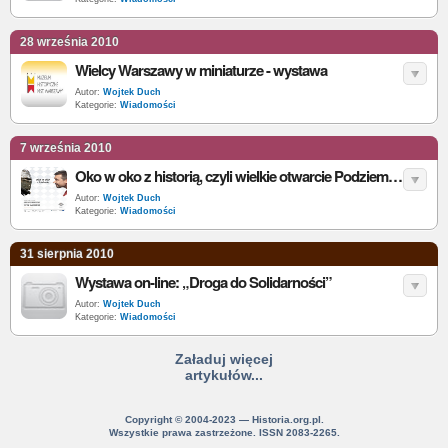
28 września 2010
Wielcy Warszawy w miniaturze - wystawa
Autor:
Wojtek Duch
Kategorie:
Wiadomości
7 września 2010
Oko w oko z historią, czyli wielkie otwarcie Podziemi Rynku w Krakowie już wkrótce!
Autor:
Wojtek Duch
Kategorie:
Wiadomości
31 sierpnia 2010
Wystawa on-line: „Droga do Solidarności”
Autor:
Wojtek Duch
Kategorie:
Wiadomości
Załaduj więcej
artykułów...
Copyright © 2004-2023 — Historia.org.pl.
Wszystkie prawa zastrzeżone. ISSN 2083-2265.