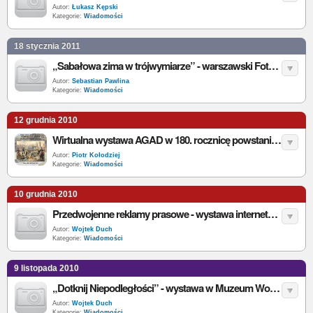
Autor:
Łukasz Kępski
Kategorie:
Wiadomości
18 stycznia 2011
„Sabałowa zima w trójwymiarze” - warszawski Fotoplastikon zaprasza
Autor:
Sebastian Pawlina
Kategorie:
Wiadomości
12 grudnia 2010
Wirtualna wystawa AGAD w 180. rocznicę powstania listopadowego
Autor:
Piotr Kołodziej
Kategorie:
Wiadomości
10 grudnia 2010
Przedwojenne reklamy prasowe - wystawa internetowa
Autor:
Wojtek Duch
Kategorie:
Wiadomości
9 listopada 2010
„Dotknij Niepodległości” - wystawa w Muzeum Wojska Polskiego
Autor:
Wojtek Duch
Kategorie:
Wiadomości