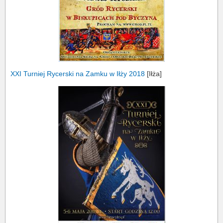
XXI Turniej Rycerski na Zamku w Iłży 2018
[Iłża]