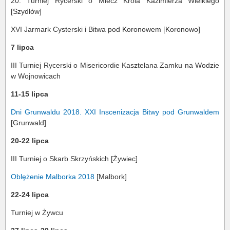
20. Turniej Rycerski o Miecz Króla Kazimierza Wielkiego
[Szydłów]
XVI Jarmark Cysterski i Bitwa pod Koronowem [Koronowo]
7 lipca
III Turniej Rycerski o Misericordie Kasztelana Zamku na Wodzie
w Wojnowicach
11-15 lipca
Dni Grunwaldu 2018. XXI Inscenizacja Bitwy pod Grunwaldem
[Grunwald]
20-22 lipca
III Turniej o Skarb Skrzyńskich [Żywiec]
Oblężenie Malborka 2018
[Malbork]
22-24 lipca
Turniej w Żywcu