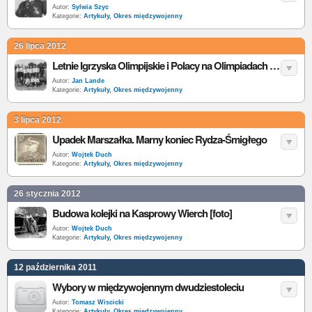
Autor:
Sylwia Szyc
Kategorie:
Artykuły
,
Okres międzywojenny
26 lipca 2012
Letnie Igrzyska Olimpijskie i Polacy na Olimpiadach w II RP [zdjęcia]
Autor:
Jan Lande
Kategorie:
Artykuły
,
Okres międzywojenny
3 lipca 2012
Upadek Marszałka. Marny koniec Rydza-Śmigłego
Autor:
Wojtek Duch
Kategorie:
Artykuły
,
Okres międzywojenny
26 stycznia 2012
Budowa kolejki na Kasprowy Wierch [foto]
Autor:
Wojtek Duch
Kategorie:
Artykuły
,
Okres międzywojenny
12 października 2011
Wybory w międzywojennym dwudziestoleciu
Autor:
Tomasz Wiscicki
Kategorie:
Artykuły
,
Okres międzywojenny