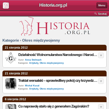
Historia.org.pl
Menu
Szukaj
Kategorie › Okres międzywojenny
21 sierpnia 2012
Działalność Wolnomularstwa Narodowego i Narodowego Towarzystwa Patriotycznego
Autor:
Anna Stelmach
Kategorie:
Artykuły
,
Okres międzywojenny
21 sierpnia 2012
Traktat wersalski – sprawiedliwy pokój czy krzywdzący dyktat?
Autor:
Michal Kucal
Kategorie:
Artykuły
,
Okres międzywojenny
6 sierpnia 2012
Co naprawdę stało się z generałem Zagórskim?