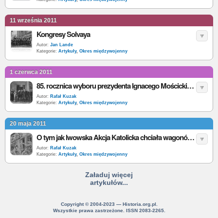
11 września 2011
Kongresy Solvaya
Autor:
Jan Lande
Kategorie:
Artykuły
,
Okres międzywojenny
1 czerwca 2011
85. rocznica wyboru prezydenta Ignacego Mościckiego
Autor:
Rafał Kuzak
Kategorie:
Artykuły
,
Okres międzywojenny
20 maja 2011
O tym jak lwowska Akcja Katolicka chciała wagonów „Tylko dla chrześcijan” na PKP w II RP
Autor:
Rafał Kuzak
Kategorie:
Artykuły
,
Okres międzywojenny
Załaduj więcej
artykułów...
Copyright © 2004-2023 — Historia.org.pl.
Wszystkie prawa zastrzeżone. ISSN 2083-2265.