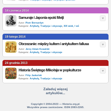
14 czerwca 2014
Samuraje i Japonia epoki Meiji
Autor:
Piotr Bernardyn
Kategorie:
Artykuły
,
Tradycja i obyczaje
,
XIX wiek, I wś
19 lutego 2014
Obrzezanie: między kultem i antykultem fallusa
Autor:
Jerzy Adam Kowalski
Kategorie:
Artykuły
,
Tradycja i obyczaje
24 grudnia 2013
Historia Świętego Mikołaja w popkulturze
Autor:
Filip Jaskulski
Kategorie:
Artykuły
,
Tradycja i obyczaje
Załaduj więcej
artykułów...
Copyright © 2004-2023 — Historia.org.pl.
Wszystkie prawa zastrzeżone. ISSN 2083-2265.