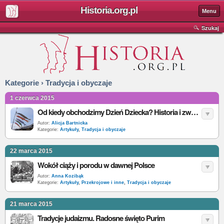
Historia.org.pl
Menu
Szukaj
Kategorie › Tradycja i obyczaje
1 czerwca 2015
Od kiedy obchodzimy Dzień Dziecka? Historia i zwyczaje święta
Autor:
Alicja Bartnicka
Kategorie:
Artykuły
,
Tradycja i obyczaje
22 marca 2015
Wokół ciąży i porodu w dawnej Polsce
Autor:
Anna Kozibąk
Kategorie:
Artykuły
,
Przekrojowe i inne
,
Tradycja i obyczaje
21 marca 2015
Tradycje judaizmu. Radosne święto Purim