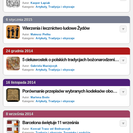
Autor:
Kacper Łapiak
Kategorie:
Artykuły
,
Tradycja i obyczaje
6 stycznia 2015
Wierzenia i lecznictwo ludowe Żydów
Autor:
Mateusz Pielka
Kategorie:
Artykuły
,
Tradycja i obyczaje
24 grudnia 2014
5 ciekawostek o polskich tradycjach bożonarodzeniowych, których możesz nie znać
Autor:
Gabriela Maziejczyk
Kategorie:
Artykuły
,
Tradycja i obyczaje
16 listopada 2014
Porównanie przepisów wybranych kodeksów obowiązujących w XIX wieku w państwach zaborczych Rzeczpospolitej Obojga Narodów
Autor:
Marlena Bodo
Kategorie:
Artykuły
,
Tradycja i obyczaje
8 września 2014
Barcelona świętuje 11 września
Autor:
Konrad Tracz vel Bednarczyk
Kategorie:
Tradycja i obyczaje
,
Turystyka i podróże